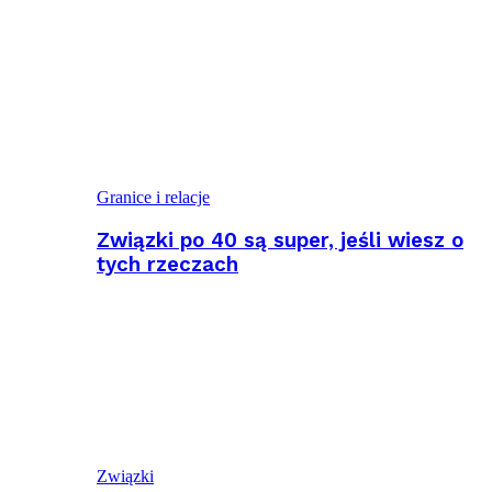
Granice i relacje
Związki po 40 są super, jeśli wiesz o
tych rzeczach
Związki