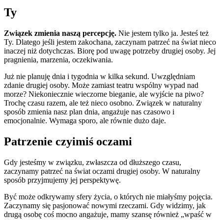
Ty
Związek zmienia naszą percepcję.
Nie jestem tylko ja. Jesteś też
Ty. Dlatego jeśli jestem zakochana, zaczynam patrzeć na świat nieco
inaczej niż dotychczas. Biorę pod uwagę potrzeby drugiej osoby. Jej
pragnienia, marzenia, oczekiwania.
Już nie planuję dnia i tygodnia w kilka sekund. Uwzględniam
zdanie drugiej osoby. Może zamiast teatru wspólny wypad nad
morze? Niekoniecznie wieczorne bieganie, ale wyjście na piwo?
Trochę czasu razem, ale też nieco osobno. Związek w naturalny
sposób zmienia nasz plan dnia, angażuje nas czasowo i
emocjonalnie. Wymaga sporo, ale równie dużo daje.
Patrzenie czyimiś oczami
Gdy jesteśmy w związku, zwłaszcza od dłuższego czasu,
zaczynamy patrzeć na świat oczami drugiej osoby. W naturalny
sposób przyjmujemy jej perspektywę.
Być może odkrywamy sfery życia, o których nie miałyśmy pojęcia.
Zaczynamy się pasjonować nowymi rzeczami. Gdy widzimy, jak
drugą osobę coś mocno angażuje, mamy szansę również „wpaść w