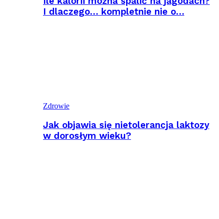
Ile kalorii można spalić na jagodach?
I dlaczego… kompletnie nie o…
Zdrowie
Jak objawia się nietolerancja laktozy
w dorosłym wieku?