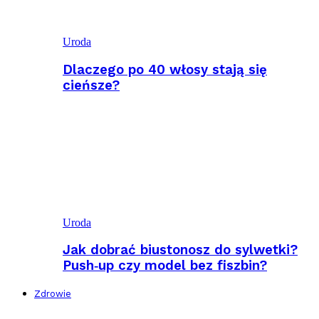
Uroda
Dlaczego po 40 włosy stają się
cieńsze?
Uroda
Jak dobrać biustonosz do sylwetki?
Push‑up czy model bez fiszbin?
Zdrowie