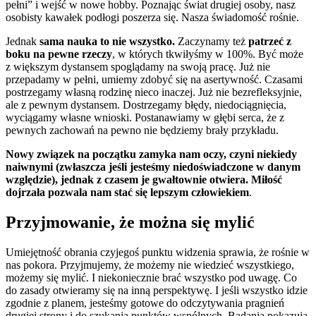
pełni” i wejść w nowe hobby. Poznając świat drugiej osoby, nasz
osobisty kawałek podłogi poszerza się. Nasza świadomość rośnie.
Jednak
sama nauka to nie wszystko.
Zaczynamy też
patrzeć z
boku na pewne rzeczy
, w których tkwiłyśmy w 100%. Być może
z większym dystansem spoglądamy na swoją pracę. Już nie
przepadamy w pełni, umiemy zdobyć się na asertywność. Czasami
postrzegamy własną rodzinę nieco inaczej. Już nie bezrefleksyjnie,
ale z pewnym dystansem. Dostrzegamy błędy, niedociągnięcia,
wyciągamy własne wnioski. Postanawiamy w głębi serca, że z
pewnych zachowań na pewno nie będziemy brały przykładu.
Nowy związek na początku zamyka nam oczy, czyni niekiedy
naiwnymi (zwłaszcza jeśli jesteśmy niedoświadczone w danym
względzie), jednak z czasem je gwałtownie otwiera. Miłość
dojrzała pozwala nam stać się lepszym człowiekiem
.
Przyjmowanie, że można się mylić
Umiejętność obrania czyjegoś punktu widzenia sprawia, że rośnie w
nas pokora. Przyjmujemy, że możemy nie wiedzieć wszystkiego,
możemy się mylić. I niekoniecznie brać wszystko pod uwagę. Co
do zasady otwieramy się na inną perspektywę. I jeśli wszystko idzie
zgodnie z planem, jesteśmy gotowe do odczytywania pragnień
drugiej strony i do szukania punktów wspólnych. Badania pokazują,