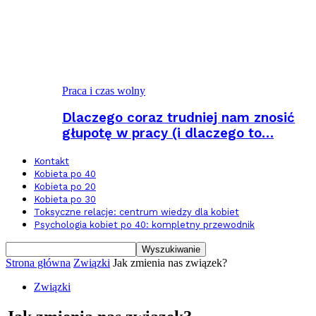
Praca i czas wolny
Dlaczego coraz trudniej nam znosić
głupotę w pracy (i dlaczego to…
Kontakt
Kobieta po 40
Kobieta po 20
Kobieta po 30
Toksyczne relacje: centrum wiedzy dla kobiet
Psychologia kobiet po 40: kompletny przewodnik
Strona główna
Związki
Jak zmienia nas związek?
Związki