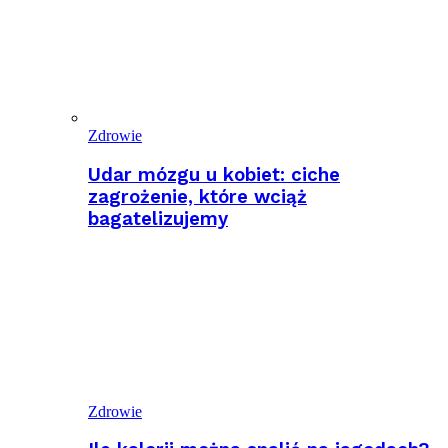
Zdrowie
Udar mózgu u kobiet: ciche
zagrożenie, które wciąż
bagatelizujemy
Zdrowie