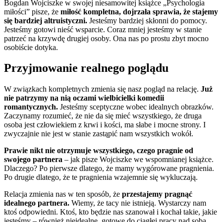
Bogdan Wojciszke w swojej niesamowitej książce „Psychologia
miłości” pisze, że
miłość kompletna, dojrzała sprawia, że stajemy
się bardziej altruistyczni.
Jesteśmy bardziej skłonni do pomocy.
Jesteśmy gotowi nieść wsparcie. Coraz mniej jesteśmy w stanie
patrzeć na krzywdę drugiej osoby. Ona nas po prostu zbyt mocno
osobiście dotyka.
Przyjmowanie realnego poglądu
W związkach kompletnych zmienia się nasz pogląd na relację.
Już
nie patrzymy na nią oczami wielbicielki komedii
romantycznych.
Jesteśmy sceptyczne wobec idealnych obrazków.
Zaczynamy rozumieć, że nie da się mieć wszystkiego, że druga
osoba jest człowiekiem z krwi i kości, ma słabe i mocne strony. I
zwyczajnie nie jest w stanie zastąpić nam wszystkich wokół.
Prawie nikt nie otrzymuje wszystkiego, czego pragnie od
swojego partnera
– jak pisze Wojciszke we wspomnianej książce.
Dlaczego? Po pierwsze dlatego, że mamy wygórowane pragnienia.
Po drugie dlatego, że te pragnienia wzajemnie się wykluczają.
Relacja zmienia nas w ten sposób, że
przestajemy pragnąć
idealnego partnera.
Wiemy, że tacy nie istnieją. Wystarczy nam
ktoś odpowiedni. Ktoś, kto będzie nas szanował i kochał takie, jakie
jesteśmy – również nieidealne, gotowe do ciągłej pracy nad sobą.