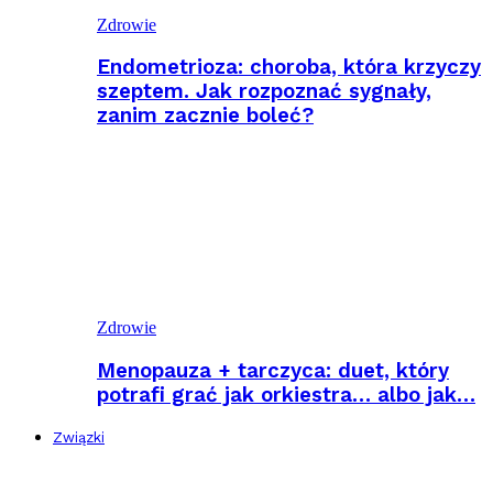
Zdrowie
Endometrioza: choroba, która krzyczy
szeptem. Jak rozpoznać sygnały,
zanim zacznie boleć?
Zdrowie
Menopauza + tarczyca: duet, który
potrafi grać jak orkiestra… albo jak…
Związki