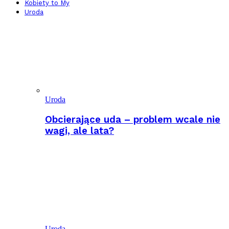
Kobiety to My
Uroda
Uroda
Obcierające uda – problem wcale nie
wagi, ale lata?
Uroda