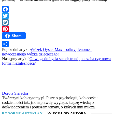
Facebook
Twitter
Wykop
Share
Pinterest
Poprzedni artykuł
Wózek Oyster Max – odkryj fenomen
Share
nowoczesnego wózka dziecięcego!
Następny artykuł
Odwaga do bycia samej: trend, potrzeba czy nowa
forma niezależności?
Dorota Sieracka
Twórczyni kobietytomy.pl. Piszę o psychologii, kobiecości i
codzienności tak, jak naprawdę wygląda. Łączę wiedzę z
doświadczeniem i poruszam tematy, o których inni milczą.
PODOBNE ARTYKUŁY
WIĘCEJ OD AUTORA