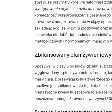
zbyt duże przyrosty korelują natomiast z z
występowania otyłości u dziecka oraz powik
konieczność przeprowadzenia cesarskiego 
zrównoważona, zdrowa dieta w ciąży opier
zakładającego, że w życiu płodowym oraz 
człowieka niedobór lub nadmiar składnikó
metabolicznych i hormonalnych, mających w
Zbilansowany plan żywieniowy 
Spożywaj w ciąży 5 posiłków dziennie, z c
węglowodany – pieczywo pełnoziarniste, kasz
masy ciała, z przewagą białka zwierzęcego (r
możliwe jest zbilansowanie tej diety białkie
nienasycone kwasy tłuszczowe (oleje roślin
tłuszczowe omega-3, owoce i warzywa (300 g 