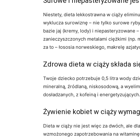
Surowe i niepasteryzowane jes
Niestety, dieta lekkostrawna w ciąży elimin
wyklucza surowiznę – nie tylko surowe ryby
bazie jaj (kremy, lody) i niepasteryzowane –
zanieczyszczonych metalami ciężkimi (np. m
za to – łososia norweskiego, makrelę azjatyc
Zdrowa dieta w ciąży składa się
Twoje dziecko potrzebuje 0,5 litra wody dzie
mineralną, źródlaną, niskosodową, a wyelim
dosładzanych, z kofeiną i energetyzujących
Żywienie kobiet w ciąży wymag
Dieta w ciąży nie jest więc za dwóch, ale d
wzmożonego zapotrzebowania na witaminę D