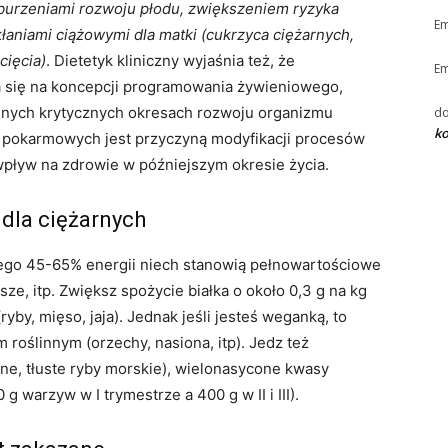
aburzeniami rozwoju płodu, zwiększeniem ryzyka
Em
łaniami ciążowymi dla matki (cukrzyca ciężarnych,
cięcia)
. Dietetyk kliniczny wyjaśnia też, że
Em
a się na koncepcji programowania żywieniowego,
innych krytycznych okresach rozwoju organizmu
do
ko
w pokarmowych jest przyczyną modyfikacji procesów
pływ na zdrowie w późniejszym okresie życia.
dla ciężarnych
zego 45-65% energii niech stanowią pełnowartościowe
e, itp. Zwiększ spożycie białka o około 0,3 g na kg
yby, mięso, jaja). Jednak jeśli jesteś weganką, to
m roślinnym (orzechy, nasiona, itp). Jedz też
ne, tłuste ryby morskie), wielonasycone kwasy
warzyw w I trymestrze a 400 g w II i III).