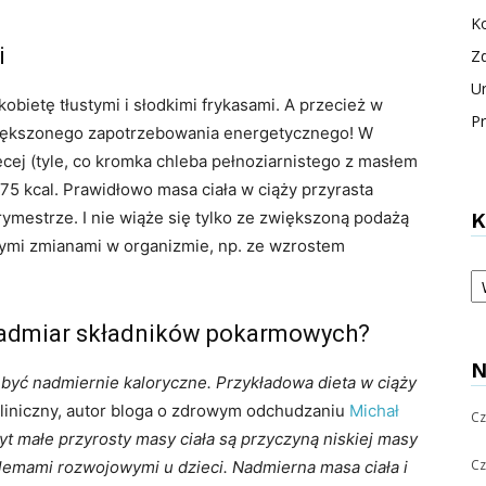
Ko
i
Z
U
kobietę tłustymi i słodkimi frykasami. A przecież w
Pr
większonego zapotrzebowania energetycznego! W
cej (tyle, co kromka chleba pełnoziarnistego z masłem
5 kcal. Prawidłowo masa ciała w ciąży przyrasta
trymestrze. I nie wiąże się tylko ze zwiększoną podażą
K
znymi zmianami w organizmie, np. ze wzrostem
Ka
nadmiar składników pokarmowych?
N
 być nadmiernie kaloryczne. Przykładowa dieta w ciąży
liniczny, autor bloga o zdrowym odchudzaniu
Michał
Cz
yt małe przyrosty masy ciała są przyczyną niskiej masy
Cz
lemami rozwojowymi u dzieci. Nadmierna masa ciała i