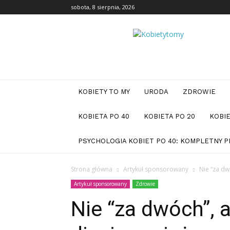
sobota, 8 sierpnia, 2026
Kobiety
to
my
KOBIETY TO MY
URODA
ZDROWIE
KOBIETA PO 40
KOBIETA PO 20
KOBIE
PSYCHOLOGIA KOBIET PO 40: KOMPLETNY 
Strona główna
Artykuł sponsorowany
Nie “za dwó
Artykuł sponsorowany
Zdrowie
Nie “za dwóch”, a