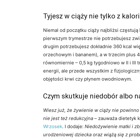
Tyjesz w ciąży nie tylko z kalori
Niemal od początku ciąży najbliżsi częstują 
pierwszym trymestrze nie potrzebujesz z
drugim potrzebujesz dokładnie 360 kcal wię
orzechowym i bananem), a w trzecim plus 47
równomiernie – 0,5 kg tygodniowo w II i III 
energii, ale przede wszystkim z fizjologic
objętości krwi czy płynem owodniowym.
Czym skutkuje niedobór albo 
Wiesz już, że żywienie w ciąży nie powinno
nie jest też redukcyjna
– zauważa dietetyk k
Wrzosek
. I dodaje:
Niedożywienie matki i zb
urodzeniowej dziecka oraz wiążą się z prob