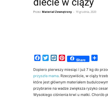
diecie w ciąży
Przez
Materiał Zewnętrzny
-
19 grudnia, 2020
Facebook
Twitter
Wykop
Pinterest
Share
Share
Dopiero pierwszy miesiąc i już 7 kg do przo
przyszła mama
. Rzeczywiście, w ciąży trze
które jest głównym materiałem budulcowym d
przybranie na wadze zwiększa ryzyko cesars
Wysokiego ciśnienia krwi u matki. Chorób pł