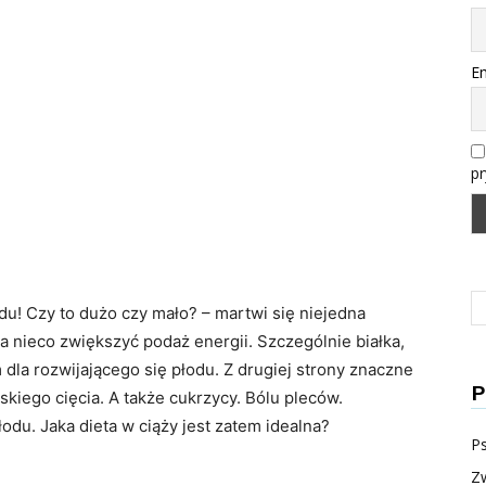
Em
p
du! Czy to dużo czy mało? – martwi się niejedna
ba nieco zwiększyć podaż energii. Szczególnie białka,
la rozwijającego się płodu. Z drugiej strony znaczne
P
kiego cięcia. A także cukrzycy. Bólu pleców.
odu. Jaka dieta w ciąży jest zatem idealna?
P
Zw