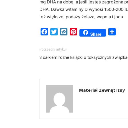
mg DHA na dobę, a jeśli jesteś zagrożona
DHA. Dawka witaminy D wynosi 1500-200 IU
też większej podaży żelaza, wapnia i jodu.
Facebook
Twitter
Wykop
Pinterest
Share
Share
Poprzedni artykuł
3 całkiem różne książki o toksycznych związk
Materiał Zewnętrzny