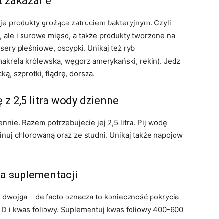
t zakazane
uje produkty grożące zatruciem bakteryjnym. Czyli
, ale i surowe mięso, a także produkty tworzone na
 sery pleśniowe, oscypki. Unikaj też ryb
akrela królewska, węgorz amerykański, rekin). Jedz
ką, szprotki, flądrę, dorsza.
 z 2,5 litra wody dzienne
nnie. Razem potrzebujecie jej 2,5 litra. Pij wodę
inuj chlorowaną oraz ze studni. Unikaj także napojów
.
a suplementacji
la dwojga – de facto oznacza to konieczność pokrycia
 i kwas foliowy. Suplementuj kwas foliowy 400-600