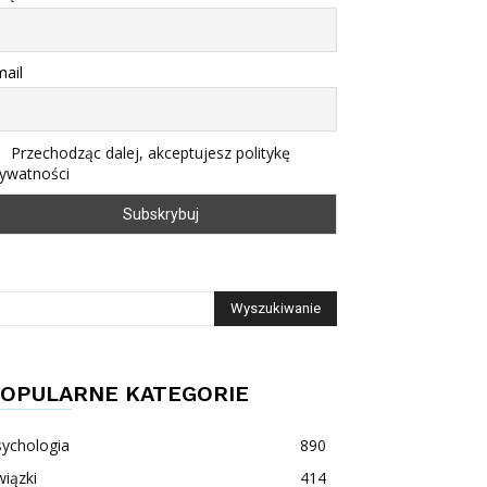
ail
Przechodząc dalej, akceptujesz politykę
rywatności
OPULARNE KATEGORIE
sychologia
890
iązki
414