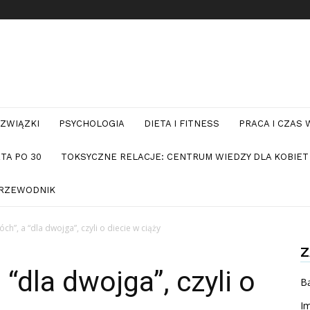
ZWIĄZKI
PSYCHOLOGIA
DIETA I FITNESS
PRACA I CZAS
TA PO 30
TOKSYCZNE RELACJE: CENTRUM WIEDZY DLA KOBIET
PRZEWODNIK
ch”, a “dla dwojga”, czyli o diecie w ciąży
Z
 “dla dwojga”, czyli o
Bą
Im