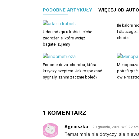
PODOBNE ARTYKUŁY
WIĘCEJ OD AUT
Ile kalorii 
I dlaczego…
Udar mózgu u kobiet: ciche
chodzi
zagrożenie, które wciąż
bagatelizujemy
Endometrioza: choroba, która
Menopauza +
krzyczy szeptem. Jak rozpoznać
potrafi grać
sygnały, zanim zacznie boleć?
dwie rozstro
1 KOMENTARZ
Agnieszka
20 grudnia, 2020 W 9:22 am
Temat mnie nie dotyczy, ale niewą