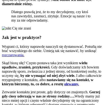
diametralnie różny.
Dlatego prawdą jest, że to my decydujemy, czy ktoś
nas zawstydzi, zasmuci, zirytuje. Emocje są nasze i to
my za nie odpowiadamy.
Jak jest w praktyce?
Wygrani ci, którzy naprawdę nauczyli się dystansować. Potrafią nie
brać wszystkiego do siebie. Umieją tak się nastawić, by uniknąć
rozczarowania.
Skąd biorą siłę? Często postawa taka jest wynikiem
wielu
upadków, zranień, przykrości.
Gdy doświadczamy ich bowiem
naprawdę sporo, zwłaszcza z jednej strony, od konkretnej osoby, to
uczymy się,
by nie wymagać od niej zbyt wiele.
I albo całkowicie
rezygnujemy z kontaktu, albo
nastawiamy się na kontakt, w
którym bierzemy, to, co dobre, a resztę
olewamy.
Zerwanie kontaktu jest proste, gdy dotyczy on znajomych.
Gorzej
gdy ciosy uderzają w nas ze strony rodziny….
Wtedy mamy już
nieco mniej opcji i często właśnie decydujemy się na ograniczony
kontakt, w którym odporność i dystans stanowią o przetrwaniu.