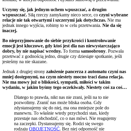
Uczymy się, jak jednym uchem wpuszczać, a drugim
wypuszczać.
Siłą rzeczy zamykamy nieco serce, co
czyni wybrane
relacje nie tak otwartymi i szczerymi jak dotychczas.
Nie ma
jednak innego wyjścia, robimy to w celu przetrwania.
Nie da się
inaczej.
Bo nieprzyjmowanie do siebie przykrości i kontrolowanie
emocji jest kluczowe, gdy ktoś jest dla nas niewystarczająco
dobry, by nie napisać wredny.
To forma
samoobrony
. Pozwala
przetrwać z godnością jedno, drugie czy dziesiąte spotkanie, jeśli
jesteśmy na nie skazane.
Jednak z drugiej strony
założenie pancerza z automatu czyni nas
mniej dostępnymi, na czym niestety mocno traci dana relacja.
Nie ma mowy już o bliskości, sympatii, miłości w takim
wydaniu, w jakim byśmy tego oczekiwały. Niestety coś za coś…
Dlatego to prawda, nikt nas nie zrani, jeśli na to nie
pozwolimy. Zranić nas może bliska osoba. Gdy
zdystansujemy się do niej, ma ona mniejsze pole do
manewru. To właśnie wtedy przychodzi stan, kiedy
przestaje nas obchodzić, co o nas mówi. Nie reagujemy
na zaczepki. Dystansujemy się. Rodzi się swego
rodzaju
OBOJĘTNOŚĆ
. Bez niej odporność nie