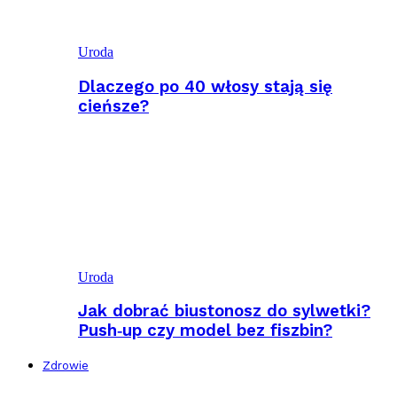
Uroda
Dlaczego po 40 włosy stają się
cieńsze?
Uroda
Jak dobrać biustonosz do sylwetki?
Push‑up czy model bez fiszbin?
Zdrowie