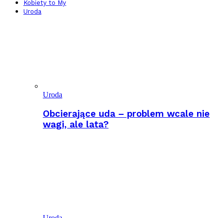
Kobiety to My
Uroda
Uroda
Obcierające uda – problem wcale nie
wagi, ale lata?
Uroda