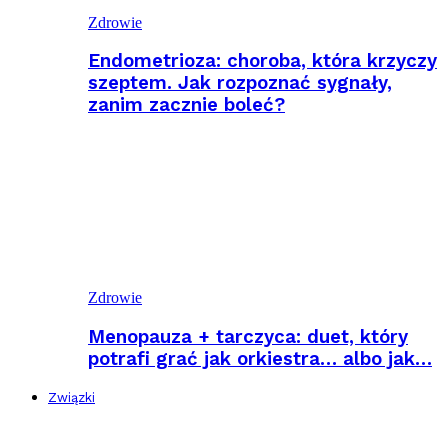
Zdrowie
Endometrioza: choroba, która krzyczy
szeptem. Jak rozpoznać sygnały,
zanim zacznie boleć?
Zdrowie
Menopauza + tarczyca: duet, który
potrafi grać jak orkiestra… albo jak…
Związki