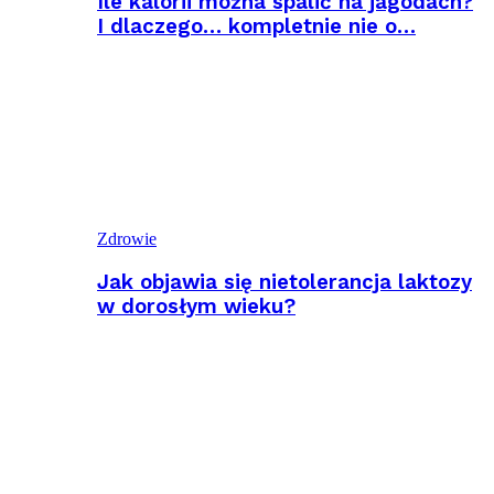
Ile kalorii można spalić na jagodach?
I dlaczego… kompletnie nie o…
Zdrowie
Jak objawia się nietolerancja laktozy
w dorosłym wieku?