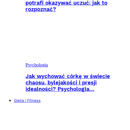
potrafi okazywać uczuć: jak to
rozpoznać?
Psychologia
Jak wychować córkę w świecie
chaosu, bylejakości i presji
idealności? Psychologia…
Dieta i Fitness