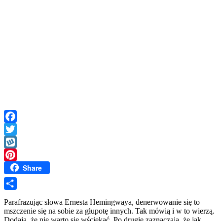
Facebook
Twitter
Wykop
Share
Pinterest
Share
Parafrazując słowa Ernesta Hemingwaya, denerwowanie się to
mszczenie się na sobie za głupotę innych. Tak mówią i w to wierzą.
Dodają, że nie warto się wściekać. Po drugie zaznaczają, że jak