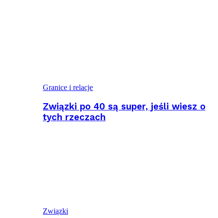
Granice i relacje
Związki po 40 są super, jeśli wiesz o
tych rzeczach
Związki