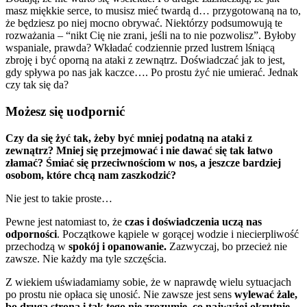
masz miękkie serce, to musisz mieć twardą d… przygotowaną na to,
że będziesz po niej mocno obrywać. Niektórzy podsumowują te
rozważania – “nikt Cię nie zrani, jeśli na to nie pozwolisz”. Byłoby
wspaniale, prawda? Wkładać codziennie przed lustrem lśniącą
zbroję i być oporną na ataki z zewnątrz. Doświadczać jak to jest,
gdy spływa po nas jak kaczce…. Po prostu żyć nie umierać. Jednak
czy tak się da?
Możesz się uodpornić
Czy da się żyć tak, żeby być mniej podatną na ataki z
zewnątrz? Mniej się przejmować i nie dawać się tak łatwo
złamać? Śmiać się przeciwnościom w nos, a jeszcze bardziej
osobom, które chcą nam zaszkodzić?
Nie jest to takie proste…
Pewne jest natomiast to, że
czas i doświadczenia uczą nas
odporności
. Początkowe kąpiele w gorącej wodzie i niecierpliwość
przechodzą w
spokój i opanowanie.
Zazwyczaj, bo przecież nie
zawsze. Nie każdy ma tyle szczęścia.
Z wiekiem uświadamiamy sobie, że w naprawdę wielu sytuacjach
po prostu nie opłaca się unosić. Nie zawsze jest sens
wylewać żale,
bo druga strona i tak tego nie zrozumie, co najwyżej okrutnie