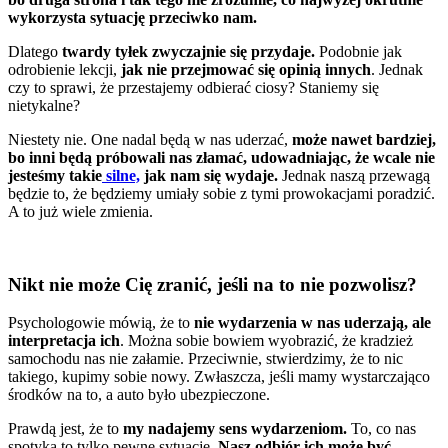
wykorzysta sytuację przeciwko nam.
Dlatego
twardy tyłek zwyczajnie się przydaje.
Podobnie jak
odrobienie lekcji,
jak nie przejmować się opinią innych
. Jednak
czy to sprawi, że przestajemy odbierać ciosy? Staniemy się
nietykalne?
Niestety nie. One nadal będą w nas uderzać,
może nawet bardziej,
bo inni będą próbowali nas złamać, udowadniając, że wcale nie
jesteśmy takie
silne,
jak nam się wydaje.
Jednak naszą przewagą
będzie to, że będziemy umiały sobie z tymi prowokacjami poradzić.
A to już wiele zmienia.
Nikt nie może Cię zranić, jeśli na to nie pozwolisz?
Psychologowie mówią, że to
nie wydarzenia w nas uderzają, ale
interpretacja ich
. Można sobie bowiem wyobrazić, że kradzież
samochodu nas nie załamie. Przeciwnie, stwierdzimy, że to nic
takiego, kupimy sobie nowy. Zwłaszcza, jeśli mamy wystarczająco
środków na to, a auto było ubezpieczone.
Prawdą jest, że to
my nadajemy sens wydarzeniom.
To, co nas
spotyka to tylko pewne sytuacje.
Nasz odbiór ich może być