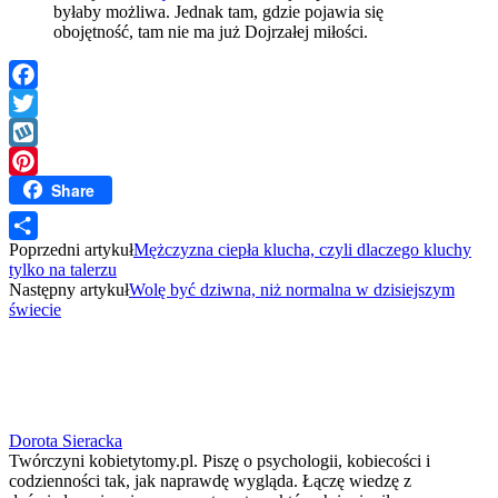
byłaby możliwa. Jednak tam, gdzie pojawia się
obojętność, tam nie ma już Dojrzałej miłości.
Facebook
Twitter
Wykop
Share
Pinterest
Poprzedni artykuł
Mężczyzna ciepła klucha, czyli dlaczego kluchy
Share
tylko na talerzu
Następny artykuł
Wolę być dziwna, niż normalna w dzisiejszym
świecie
Dorota Sieracka
Twórczyni kobietytomy.pl. Piszę o psychologii, kobiecości i
codzienności tak, jak naprawdę wygląda. Łączę wiedzę z