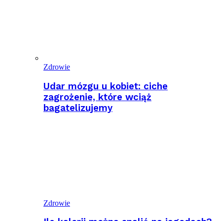
Zdrowie
Udar mózgu u kobiet: ciche
zagrożenie, które wciąż
bagatelizujemy
Zdrowie