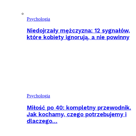
Psychologia
Niedojrzały mężczyzna: 12 sygnałów,
które kobiety ignorują, a nie powinny
Psychologia
Miłość po 40: kompletny przewodnik.
Jak kochamy, czego potrzebujemy i
dlaczego…