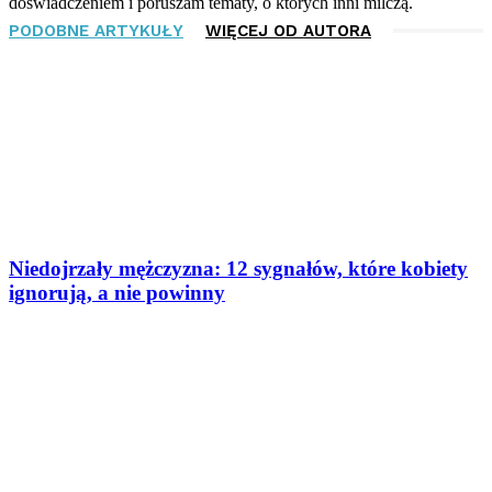
doświadczeniem i poruszam tematy, o których inni milczą.
PODOBNE ARTYKUŁY
WIĘCEJ OD AUTORA
Niedojrzały mężczyzna: 12 sygnałów, które kobiety
ignorują, a nie powinny