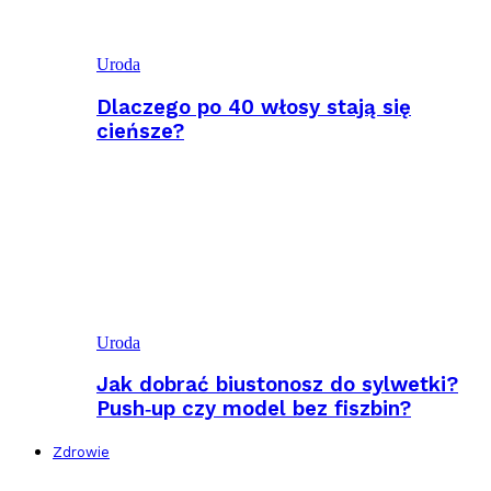
Uroda
Dlaczego po 40 włosy stają się
cieńsze?
Uroda
Jak dobrać biustonosz do sylwetki?
Push‑up czy model bez fiszbin?
Zdrowie