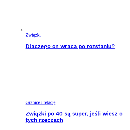
Związki
Dlaczego on wraca po rozstaniu?
Granice i relacje
Związki po 40 są super, jeśli wiesz o
tych rzeczach