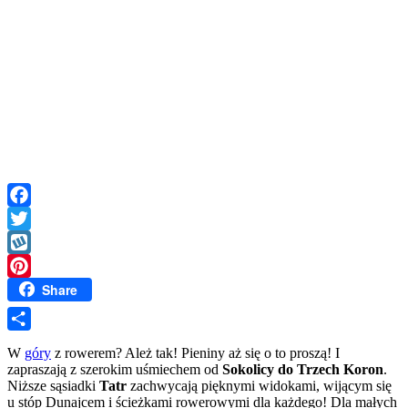
Facebook
Twitter
Wykop
Share
Pinterest
Share
W
góry
z rowerem? Ależ tak! Pieniny aż się o to proszą! I
zapraszają z szerokim uśmiechem od
Sokolicy do Trzech Koron
.
Niższe sąsiadki
Tatr
zachwycają pięknymi widokami, wijącym się
u stóp Dunajcem i ścieżkami rowerowymi dla każdego! Dla małych