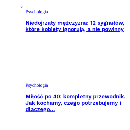
Psychologia
Niedojrzały mężczyzna: 12 sygnałów,
które kobiety ignorują, a nie powinny
Psychologia
Miłość po 40: kompletny przewodnik.
Jak kochamy, czego potrzebujemy i
dlaczego…