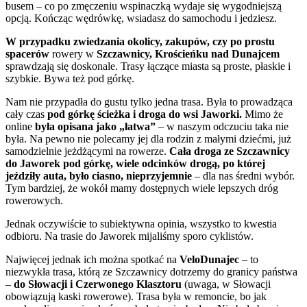
busem – co po zmęczeniu wspinaczką wydaje się wygodniejszą
opcją. Kończąc wędrówkę, wsiadasz do samochodu i jedziesz.
W przypadku zwiedzania okolicy, zakupów, czy po prostu
spacerów
rowery w
Szczawnicy, Krościeńku nad Dunajcem
sprawdzają się doskonale. Trasy łączące miasta są proste, płaskie i
szybkie. Bywa też pod górkę.
Nam nie przypadła do gustu tylko jedna trasa. Była to prowadząca
cały czas
pod górkę ścieżka i droga do wsi Jaworki.
Mimo że
online
była opisana jako „łatwa”
– w naszym odczuciu taka nie
była. Na pewno nie polecamy jej dla rodzin z małymi dziećmi, już
samodzielnie jeżdżącymi na rowerze.
Cała droga ze Szczawnicy
do Jaworek pod górkę, wiele odcinków drogą, po której
jeździły
auta, było ciasno, nieprzyjemnie
– dla nas średni wybór.
Tym bardziej, że wokół mamy dostępnych wiele lepszych dróg
rowerowych.
Jednak oczywiście to subiektywna opinia, wszystko to kwestia
odbioru. Na trasie do Jaworek mijaliśmy sporo cyklistów.
Najwięcej jednak ich można spotkać na
VeloDunajec
– to
niezwykła trasa, którą ze Szczawnicy dotrzemy do granicy państwa
–
do Słowacji i Czerwonego Klasztoru
(uwaga, w Słowacji
obowiązują kaski rowerowe). Trasa była w remoncie, bo jak