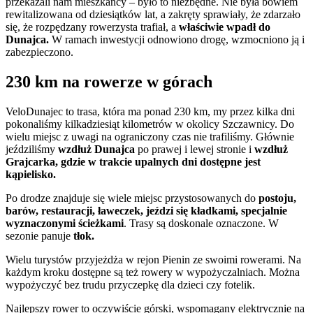
przekazali nam mieszkańcy – było to niezbędne. Nie była bowiem
rewitalizowana od dziesiątków lat, a zakręty sprawiały, że zdarzało
się, że rozpędzany rowerzysta trafiał, a
właściwie wpadł do
Dunajca.
W ramach inwestycji odnowiono drogę, wzmocniono ją i
zabezpieczono.
230 km na rowerze w górach
VeloDunajec to trasa, która ma ponad 230 km, my przez kilka dni
pokonaliśmy kilkadziesiąt kilometrów w okolicy Szczawnicy. Do
wielu miejsc z uwagi na ograniczony czas nie trafiliśmy. Głównie
jeździliśmy
wzdłuż Dunajca
po prawej i lewej stronie i
wzdłuż
Grajcarka, gdzie w trakcie upalnych dni dostępne jest
kąpielisko.
Po drodze znajduje się wiele miejsc przystosowanych do
postoju,
barów, restauracji, ławeczek, jeździ się kładkami, specjalnie
wyznaczonymi ścieżkami
. Trasy są doskonale oznaczone. W
sezonie panuje
tłok.
Wielu turystów przyjeżdża w rejon Pienin ze swoimi rowerami. Na
każdym kroku dostępne są też rowery w wypożyczalniach. Można
wypożyczyć bez trudu przyczepkę dla dzieci czy fotelik.
Najlepszy rower to oczywiście górski, wspomagany elektrycznie na