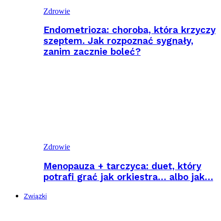
Zdrowie
Endometrioza: choroba, która krzyczy
szeptem. Jak rozpoznać sygnały,
zanim zacznie boleć?
Zdrowie
Menopauza + tarczyca: duet, który
potrafi grać jak orkiestra… albo jak…
Związki