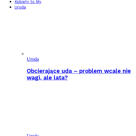
Kobiety to My
Uroda
Uroda
Obcierające uda – problem wcale nie
wagi, ale lata?
Uroda