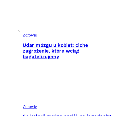
Zdrowie
Udar mózgu u kobiet: ciche
zagrożenie, które wciąż
bagatelizujemy
Zdrowie