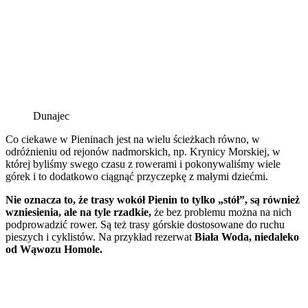
Dunajec
Co ciekawe w Pieninach jest na wielu ścieżkach równo, w
odróżnieniu od rejonów nadmorskich, np. Krynicy Morskiej, w
której byliśmy swego czasu z rowerami i pokonywaliśmy wiele
górek i to dodatkowo ciągnąć przyczepkę z małymi dziećmi.
Nie oznacza to, że trasy wokół Pienin to tylko „stół”, są również
wzniesienia,
ale na tyle rzadkie,
że bez problemu można na nich
podprowadzić rower. Są też trasy górskie dostosowane do ruchu
pieszych i cyklistów. Na przykład rezerwat
Biała Woda, niedaleko
od Wąwozu Homole.