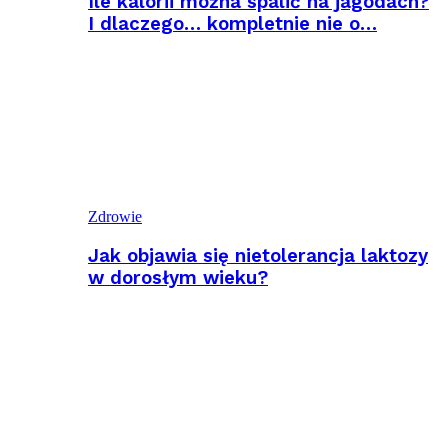
Ile kalorii można spalić na jagodach?
I dlaczego… kompletnie nie o…
Zdrowie
Jak objawia się nietolerancja laktozy
w dorosłym wieku?