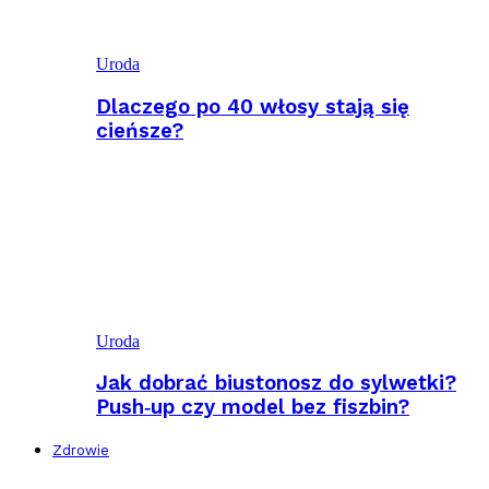
Uroda
Dlaczego po 40 włosy stają się
cieńsze?
Uroda
Jak dobrać biustonosz do sylwetki?
Push‑up czy model bez fiszbin?
Zdrowie