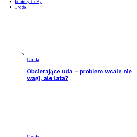
Kobiety to My
Uroda
Uroda
Obcierające uda – problem wcale nie
wagi, ale lata?
Uroda