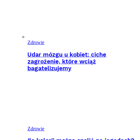
Zdrowie
Udar mózgu u kobiet: ciche
zagrożenie, które wciąż
bagatelizujemy
Zdrowie