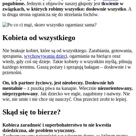
pogubione.
Jednym z objawów naszej głupoty jest
tkwienie w
związkach, w których robimy wszystko: dosłownie wszystko
. A
ta druga strona ogranicza się do strzelania fochów.
Kobieta od wszystkiego
Nie brakuje kobiet, które są od wszystkiego. Zarabiania, gotowania,
sprzątania,
wychowywania dzieci,
ogarniania na bieżąco oraz
wtedy, gdy coś się dzieje. Takie kobiety o wszystkim myślą, pilnują
każdego terminu. Gaszą pożary i sprzątają bałagan – dosłownie i w
przenośni.
On, ich partner życiowy, jest nieobecny. Dosłownie lub
mentalnie
– z puszką piwa na kanapie. Wiecznie
niezorientowany,
nieprzygotowany
. Jak dziecko we mgle, zagubiony i naiwny. Nie
wie, nie umie i nie chce się nauczyć. Ona przecież zrobi to lepiej.
Skąd się to bierze?
Kobieca zaradność i superbohaterstwo to nie kwestia
dziedziczna, ale problem wyuczony.
Zaobserwowany najczęściej we własnym domu, w którym mama