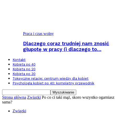
Praca i czas wolny
Dlaczego coraz trudniej nam znosić
głupotę w pracy (i dlaczego to…
Kontakt
Kobieta po 40
Kobieta po 20
Kobieta po 30
Toksyczne relacje: centrum wiedzy dla kobiet
Psychologia kobiet po 40: kompletny przewodnik
Strona główna
Związki
Po co ci taki mąż, skoro wszystko ogarniasz
sama?
Związki