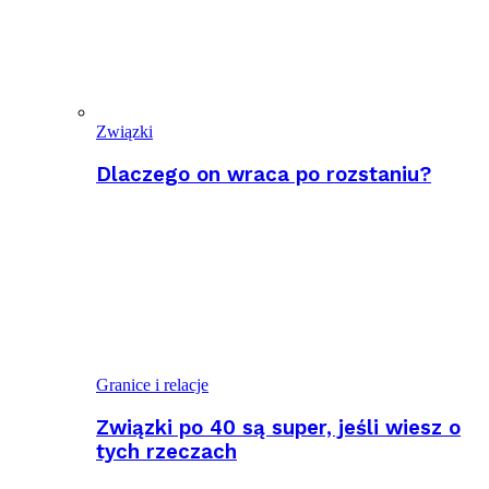
Związki
Dlaczego on wraca po rozstaniu?
Granice i relacje
Związki po 40 są super, jeśli wiesz o
tych rzeczach