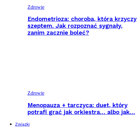
Zdrowie
Endometrioza: choroba, która krzyczy
szeptem. Jak rozpoznać sygnały,
zanim zacznie boleć?
Zdrowie
Menopauza + tarczyca: duet, który
potrafi grać jak orkiestra… albo jak…
Związki