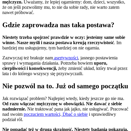
mężczyzn.
Uważamy, że lepiej ogarniemy: dom, dzieci, wszystko,
że on jeśli pozwolimy mu, to nie da sobie rady, nie warto zatem
nawet próbować.
Gdzie zaprowadza nas taka postawa?
Niestety trzeba spojrzeć prawdzie w oczy: jesteśmy same sobie
winne. Nasze myśli i nasza postawa kreują rzeczywistość
. Im
bardziej mu usługujemy, tym bardziej on nie ogarnia.
Zazwyczaj też brakuje nam
asertywności
, jasnego postawienia
sprawy i wymagania działania. Potrzeba bowiem
uporu,
cierpliwości i konsekwencji,
żeby zmienić układ, który trwał przez
lata i do którego wszyscy się przyzwyczaili.
Nie pozwól na to. Już od samego początku
Jak rozwiązać problem? Najlepiej wtedy, kiedy jeszcze go nie ma.
Od razu włączać mężczyznę w obowiązki. Nie dawać z siebie
nadmiernie.
Nie traktować pana jak jajko, nie usługiwać. Pracować
nad swoim
poczuciem wartości
.
Dbać o siebie
i sprawiedliwy
podział ról.
Nie popadać też w drugą skrajność. Niestety badania pokazują,