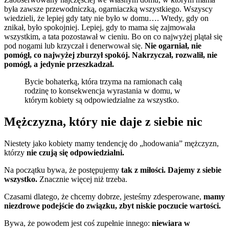
była zawsze przewodniczką, ogarniaczką wszystkiego. Wszyscy
wiedzieli, że lepiej gdy taty nie było w domu…. Wtedy, gdy on
znikał, było spokojniej. Lepiej, gdy to mama się zajmowała
wszystkim, a tata pozostawał w cieniu. Bo on co najwyżej plątał się
pod nogami lub krzyczał i denerwował się.
Nie ogarniał, nie
pomógł, co najwyżej zburzył spokój. Nakrzyczał, rozwalił, nie
pomógł, a jedynie przeszkadzał.
Bycie bohaterką, która trzyma na ramionach całą
rodzinę to konsekwencja wyrastania w domu, w
którym kobiety są odpowiedzialne za wszystko.
Mężczyzna, który nie daje z siebie nic
Niestety jako kobiety mamy tendencję do „hodowania” mężczyzn,
którzy
nie czują się odpowiedzialni.
Na początku bywa, że postępujemy
tak z miłości. Dajemy z siebie
wszystko.
Znacznie więcej niż trzeba.
Czasami dlatego, że chcemy dobrze, jesteśmy zdesperowane,
mamy
niezdrowe podejście do związku, zbyt niskie poczucie wartości.
Bywa, że powodem jest coś zupełnie innego:
niewiara w