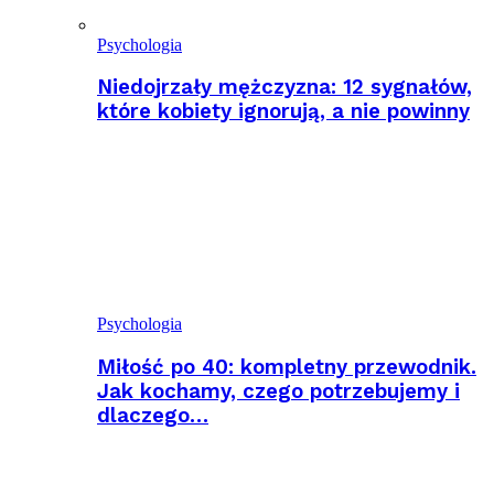
Psychologia
Niedojrzały mężczyzna: 12 sygnałów,
które kobiety ignorują, a nie powinny
Psychologia
Miłość po 40: kompletny przewodnik.
Jak kochamy, czego potrzebujemy i
dlaczego…