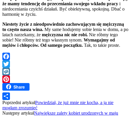
że mamy tendencję do przeceniania swojego wkładu pracy
i
niedoceniania czyichś działań. Być obiektywną, spokojną. Dbać o
harmonię w życiu.
Niestety życie z nieodpowiednio zachowującym się mężczyzną
to często nasza wina.
My same hodujemy sobie lenia w domu, a po
latach narzekamy, że
mężczyzna nic nie robi.
Nie róbmy tego
sobie! Nie róbmy też tego własnym synom.
Wymagajmy od
mężów i chłopców. Od samego początku.
Tak, to takie proste.
Facebook
Twitter
Wykop
Share
Pinterest
Poprzedni artykuł
Powiedział, że już mnie nie kocha, a ja nie
Share
mogłam zrozumieć
Następny artykuł
Największe zalety kobiet urodzonych w maju