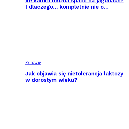
Ile kalorii można spalić na jagodach?
I dlaczego… kompletnie nie o…
Zdrowie
Jak objawia się nietolerancja laktozy
w dorosłym wieku?