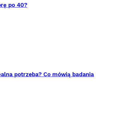
órę po 40?
ealna potrzeba? Co mówią badania