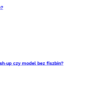
e?
sh‑up czy model bez fiszbin?