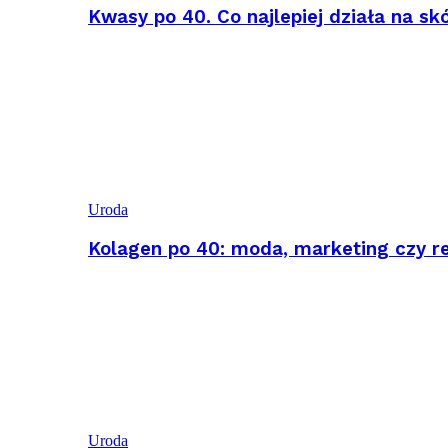
Kwasy po 40. Co najlepiej działa na sk
Uroda
Kolagen po 40: moda, marketing czy r
Uroda