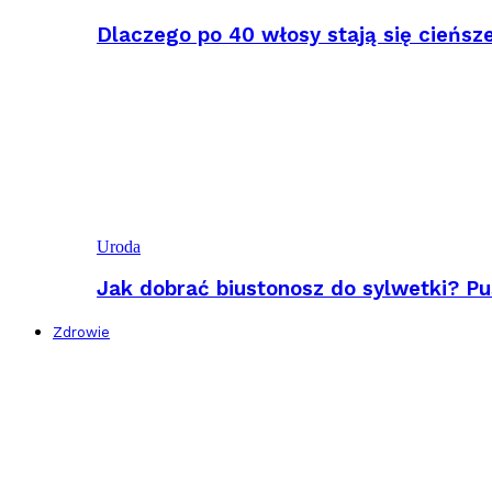
Dlaczego po 40 włosy stają się cieńsz
Uroda
Jak dobrać biustonosz do sylwetki? Pu
Zdrowie