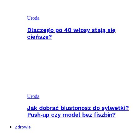
Uroda
Dlaczego po 40 włosy stają się
cieńsze?
Uroda
Jak dobrać biustonosz do sylwetki?
Push‑up czy model bez fiszbin?
Zdrowie