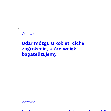
Zdrowie
Udar mózgu u kobiet: ciche
zagrożenie, które wciąż
bagatelizujemy
Zdrowie