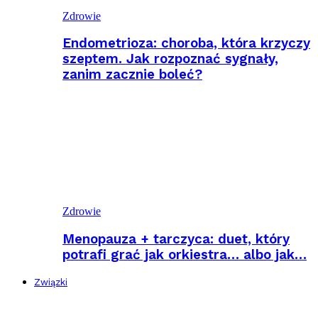
Zdrowie
Endometrioza: choroba, która krzyczy
szeptem. Jak rozpoznać sygnały,
zanim zacznie boleć?
Zdrowie
Menopauza + tarczyca: duet, który
potrafi grać jak orkiestra… albo jak…
Związki