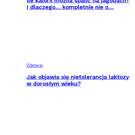
Ile kalorii można spalić na jagodach?
I dlaczego… kompletnie nie o…
Zdrowie
Jak objawia się nietolerancja laktozy
w dorosłym wieku?