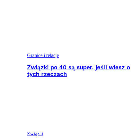
Granice i relacje
Związki po 40 są super, jeśli wiesz o
tych rzeczach
Związki