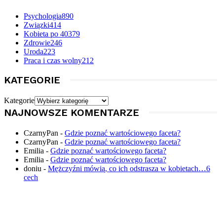
Psychologia
890
Związki
414
Kobieta po 40
379
Zdrowie
246
Uroda
223
Praca i czas wolny
212
KATEGORIE
Kategorie
NAJNOWSZE KOMENTARZE
CzarnyPan
-
Gdzie poznać wartościowego faceta?
CzarnyPan
-
Gdzie poznać wartościowego faceta?
Emilia
-
Gdzie poznać wartościowego faceta?
Emilia
-
Gdzie poznać wartościowego faceta?
doniu
-
Mężczyźni mówią, co ich odstrasza w kobietach…6
cech