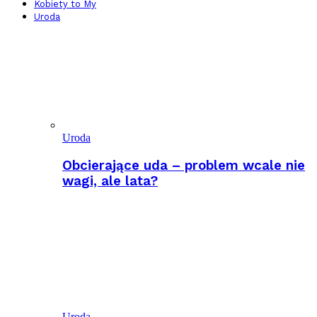
Kobiety to My
Uroda
Uroda
Obcierające uda – problem wcale nie
wagi, ale lata?
Uroda