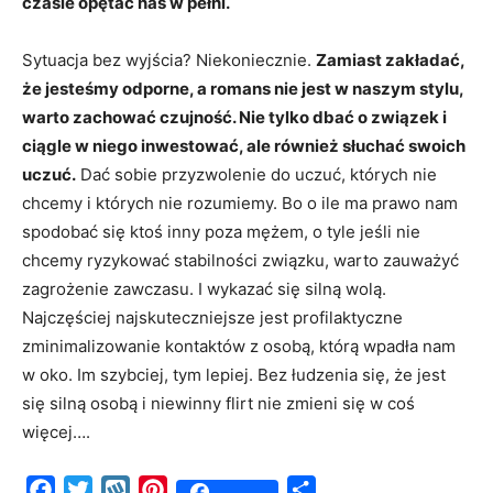
czasie opętać nas w pełni.
Sytuacja bez wyjścia? Niekoniecznie.
Zamiast zakładać,
że jesteśmy odporne, a romans nie jest w naszym stylu,
warto zachować czujność. Nie tylko dbać o związek i
ciągle w niego inwestować, ale również słuchać swoich
uczuć.
Dać sobie przyzwolenie do uczuć, których nie
chcemy i których nie rozumiemy. Bo o ile ma prawo nam
spodobać się ktoś inny poza mężem, o tyle jeśli nie
chcemy ryzykować stabilności związku, warto zauważyć
zagrożenie zawczasu. I wykazać się silną wolą.
Najczęściej najskuteczniejsze jest profilaktyczne
zminimalizowanie kontaktów z osobą, którą wpadła nam
w oko. Im szybciej, tym lepiej. Bez łudzenia się, że jest
się silną osobą i niewinny flirt nie zmieni się w coś
więcej….
Facebook
Twitter
Wykop
Pinterest
Share