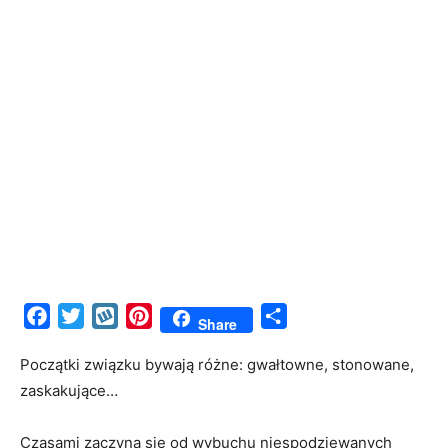
Facebook
Twitter
Wykop
Pinterest
Share
Share
Początki związku bywają różne: gwałtowne, stonowane,
zaskakujące…
Czasami zaczyna się od wybuchu niespodziewanych