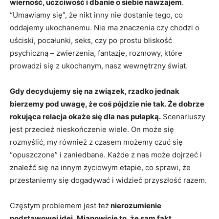
wierność, uczciwość i dbanie o siebie nawzajem
.
“Umawiamy się”, że nikt inny nie dostanie tego, co
oddajemy ukochanemu. Nie ma znaczenia czy chodzi o
uściski, pocałunki, seks, czy po prostu bliskość
psychiczną – zwierzenia, fantazje, rozmowy, które
prowadzi się z ukochanym, nasz wewnętrzny świat.
Gdy decydujemy się na związek, rzadko jednak
bierzemy pod uwagę, że coś pójdzie nie tak. Że dobrze
rokująca relacja okaże się dla nas pułapką.
Scenariuszy
jest przecież nieskończenie wiele. On może się
rozmyślić, my również z czasem możemy czuć się
“opuszczone” i zaniedbane. Każde z nas może dojrzeć i
znaleźć się na innym życiowym etapie, co sprawi, że
przestaniemy się dogadywać i widzieć przyszłość razem.
Częstym problemem jest też
nierozumienie
podstawowej idei.
Mianowicie to, że sam fakt