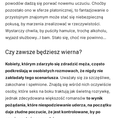
powodów dadzą się porwać nowemu uczuciu. Choćby
pozostało ono w sferze platonicznej, to fantazjowanie o
przystojnym znajomym może stać się niebezpieczną
pokusą, by marzenia zrealizować w rzeczywistości.
Wystarczy chwila, by puściły hamulce, trochę alkoholu,
wyjazd służbowy…I bam. Stało się, choć nie powinno…
Czy zawsze będziesz wierna?
Kobiety, którym zdarzyło się zdradzić męża, często
podkreślają w osobistych rozmowach, że nigdy nie
zakładały tego scenariusza
. Uważały się za szczęśliwe,
zakochane i spełnione. Znajdą się wśród nich oczywiście
osoby, które seks na boku traktują jak świetną rozrywkę,
jednak zdecydowana większość romansów
to wynik
pożądania, które niespodziewanie uderza, na początku
daje złudne poczucie, że jest kontrolowane, by po