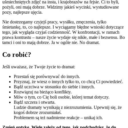
uśmiechniętych zdjęć na insta, i krajobrazów na fejsie. Ci to byli,
pożyli, oni mają dobrze. Widzimy jakieś wycinki, wystudiowane
pozy, najlepsze ujęcia.
Nie dostrzegamy czyjejś pracy, wysiłku, zmęczenia, tylko
śmietankę, to, co najlepsze. I wyciągamy błędne wnioski dotyczące
tego, jak wygląda czyjaś codzienność. W konfrontacji, w ramach
prawa kontrastu – nasze życie wydaje się nikłe, małe i bezsensu. Bo
tamci i oni to mają dobrze. Ja w ogóle nie. No dramat.
Co robić?
Jeśli uważasz, że Twoje życie to dramat:
Przestań się porównywać do innych.
Przyznaj, że wiesz o innych tylko to, co chcą Ci powiedzieć.
Bądź uczciwa w stosunku do siebie i innych.
Rozwiązuj na bieżąco konflikty.
Mów o tym, co Cię boli osobie, której temat dotyczy.
Bądź szczera i otwarta.
Ludzie dramaty wynikają z niezrozumienia. Upewnij się, że
kogoś dobrze zrozumiałaś.
Problemem są też nadmierne reakcje – unikaj ich.
Zmień optykę. Wiele zależy od tego, jak podchodzisz, że do