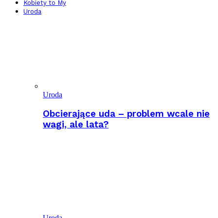
Kobiety to My
Uroda
Uroda
Obcierające uda – problem wcale nie
wagi, ale lata?
Uroda