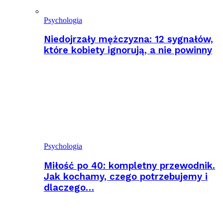
Psychologia
Niedojrzały mężczyzna: 12 sygnałów,
które kobiety ignorują, a nie powinny
Psychologia
Miłość po 40: kompletny przewodnik.
Jak kochamy, czego potrzebujemy i
dlaczego…