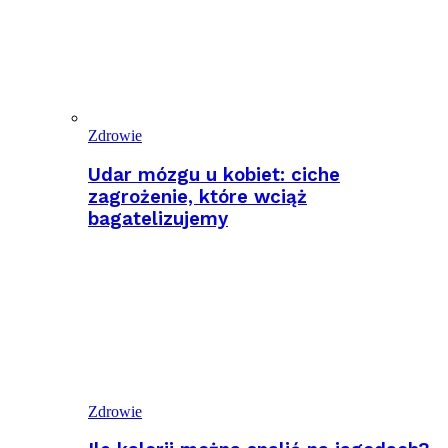
Zdrowie
Udar mózgu u kobiet: ciche
zagrożenie, które wciąż
bagatelizujemy
Zdrowie