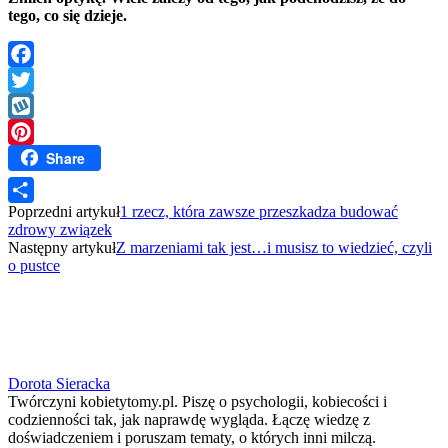
tego, co się dzieje.
Facebook
Twitter
Wykop
Share
Pinterest
Poprzedni artykuł
1 rzecz, która zawsze przeszkadza budować
Share
zdrowy związek
Następny artykuł
Z marzeniami tak jest…i musisz to wiedzieć, czyli
o pustce
Dorota Sieracka
Twórczyni kobietytomy.pl. Piszę o psychologii, kobiecości i
codzienności tak, jak naprawdę wygląda. Łączę wiedzę z
doświadczeniem i poruszam tematy, o których inni milczą.