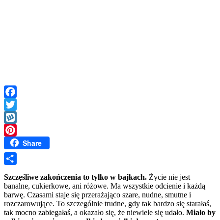
Facebook
Twitter
Wykop
Share
Pinterest
Share
Szczęśliwe zakończenia to tylko w bajkach.
Życie nie jest
banalne, cukierkowe, ani różowe. Ma wszystkie odcienie i każdą
barwę. Czasami staje się przerażająco szare, nudne, smutne i
rozczarowujące. To szczególnie trudne, gdy tak bardzo się starałaś,
tak mocno zabiegałaś, a okazało się, że niewiele się udało.
Miało by