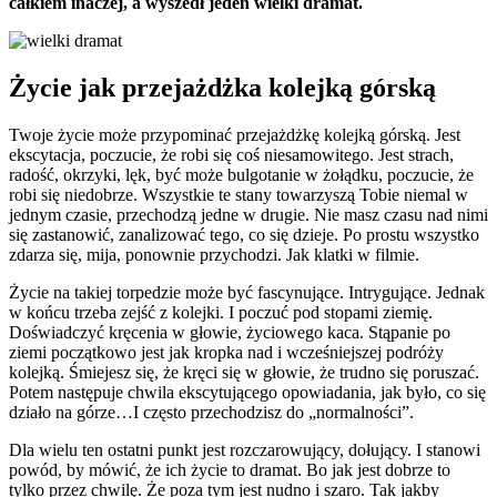
całkiem inaczej, a wyszedł jeden wielki dramat.
Życie jak przejażdżka kolejką górską
Twoje życie może przypominać przejażdżkę kolejką górską. Jest
ekscytacja, poczucie, że robi się coś niesamowitego. Jest strach,
radość, okrzyki, lęk, być może bulgotanie w żołądku, poczucie, że
robi się niedobrze. Wszystkie te stany towarzyszą Tobie niemal w
jednym czasie, przechodzą jedne w drugie. Nie masz czasu nad nimi
się zastanowić, zanalizować tego, co się dzieje. Po prostu wszystko
zdarza się, mija, ponownie przychodzi. Jak klatki w filmie.
Życie na takiej torpedzie może być fascynujące. Intrygujące. Jednak
w końcu trzeba zejść z kolejki. I poczuć pod stopami ziemię.
Doświadczyć kręcenia w głowie, życiowego kaca. Stąpanie po
ziemi początkowo jest jak kropka nad i wcześniejszej podróży
kolejką. Śmiejesz się, że kręci się w głowie, że trudno się poruszać.
Potem następuje chwila ekscytującego opowiadania, jak było, co się
działo na górze…I często przechodzisz do „normalności”.
Dla wielu ten ostatni punkt jest rozczarowujący, dołujący. I stanowi
powód, by mówić, że ich życie to dramat. Bo jak jest dobrze to
tylko przez chwilę. Że poza tym jest nudno i szaro. Tak jakby