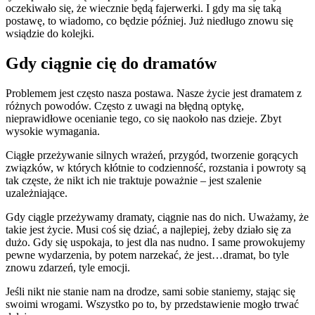
oczekiwało się, że wiecznie będą fajerwerki. I gdy ma się taką
postawę, to wiadomo, co będzie później. Już niedługo znowu się
wsiądzie do kolejki.
Gdy ciągnie cię do dramatów
Problemem jest często nasza postawa. Nasze życie jest dramatem z
różnych powodów. Często z uwagi na błędną optykę,
nieprawidłowe ocenianie tego, co się naokoło nas dzieje. Zbyt
wysokie wymagania.
Ciągłe przeżywanie silnych wrażeń, przygód, tworzenie gorących
związków, w których kłótnie to codzienność, rozstania i powroty są
tak częste, że nikt ich nie traktuje poważnie – jest szalenie
uzależniające.
Gdy ciągle przeżywamy dramaty, ciągnie nas do nich. Uważamy, że
takie jest życie. Musi coś się dziać, a najlepiej, żeby działo się za
dużo. Gdy się uspokaja, to jest dla nas nudno. I same prowokujemy
pewne wydarzenia, by potem narzekać, że jest…dramat, bo tyle
znowu zdarzeń, tyle emocji.
Jeśli nikt nie stanie nam na drodze, sami sobie staniemy, stając się
swoimi wrogami. Wszystko po to, by przedstawienie mogło trwać