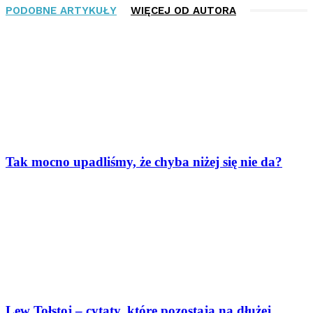
PODOBNE ARTYKUŁY
WIĘCEJ OD AUTORA
Tak mocno upadliśmy, że chyba niżej się nie da?
Lew Tołstoj – cytaty, które pozostają na dłużej