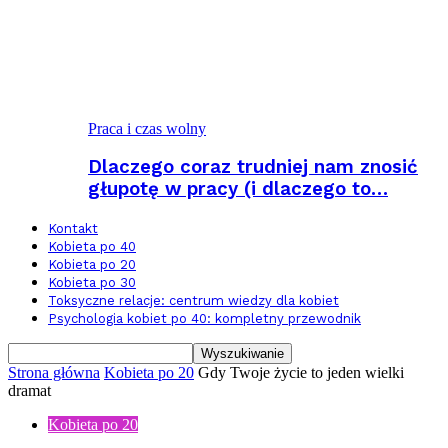
Praca i czas wolny
Dlaczego coraz trudniej nam znosić
głupotę w pracy (i dlaczego to…
Kontakt
Kobieta po 40
Kobieta po 20
Kobieta po 30
Toksyczne relacje: centrum wiedzy dla kobiet
Psychologia kobiet po 40: kompletny przewodnik
Strona główna
Kobieta po 20
Gdy Twoje życie to jeden wielki
dramat
Kobieta po 20