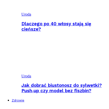
Uroda
Dlaczego po 40 włosy stają się
cieńsze?
Uroda
Jak dobrać biustonosz do sylwetki?
Push‑up czy model bez fiszbin?
Zdrowie