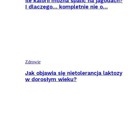
Ile kalorii można spalić na jagodach?
I dlaczego… kompletnie nie o…
Zdrowie
Jak objawia się nietolerancja laktozy
w dorosłym wieku?