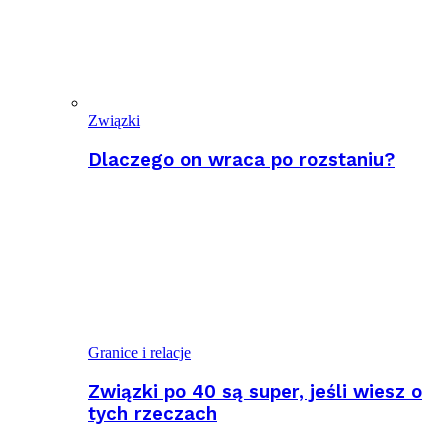
Związki
Dlaczego on wraca po rozstaniu?
Granice i relacje
Związki po 40 są super, jeśli wiesz o
tych rzeczach