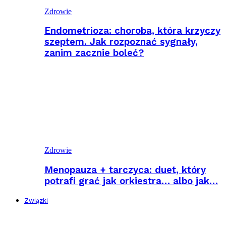
Zdrowie
Endometrioza: choroba, która krzyczy
szeptem. Jak rozpoznać sygnały,
zanim zacznie boleć?
Zdrowie
Menopauza + tarczyca: duet, który
potrafi grać jak orkiestra… albo jak…
Związki