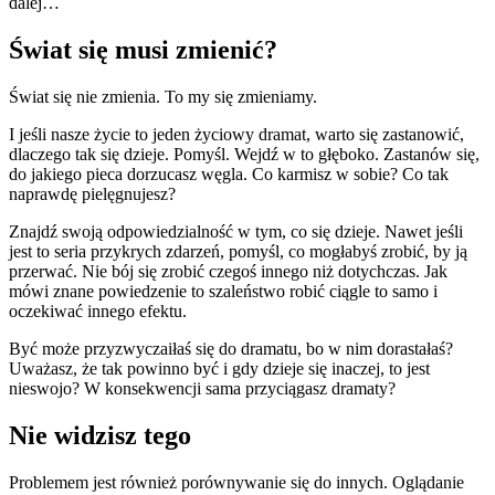
dalej…
Świat się musi zmienić?
Świat się nie zmienia. To my się zmieniamy.
I jeśli nasze życie to jeden życiowy dramat, warto się zastanowić,
dlaczego tak się dzieje. Pomyśl. Wejdź w to głęboko. Zastanów się,
do jakiego pieca dorzucasz węgla. Co karmisz w sobie? Co tak
naprawdę pielęgnujesz?
Znajdź swoją odpowiedzialność w tym, co się dzieje. Nawet jeśli
jest to seria przykrych zdarzeń, pomyśl, co mogłabyś zrobić, by ją
przerwać. Nie bój się zrobić czegoś innego niż dotychczas. Jak
mówi znane powiedzenie to szaleństwo robić ciągle to samo i
oczekiwać innego efektu.
Być może przyzwyczaiłaś się do dramatu, bo w nim dorastałaś?
Uważasz, że tak powinno być i gdy dzieje się inaczej, to jest
nieswojo? W konsekwencji sama przyciągasz dramaty?
Nie widzisz tego
Problemem jest również porównywanie się do innych. Oglądanie