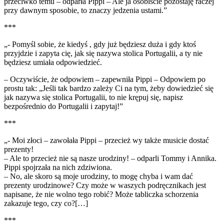
przeciwko temu – odparła Pippi – Ale ja osobiście pozostaję raczej
przy dawnym sposobie, to znaczy jedzenia ustami.”
***
„- Pomyśl sobie, że kiedyś , gdy już będziesz duża i gdy ktoś
przyjdzie i zapyta cię, jak się nazywa stolica Portugalii, a ty nie
będziesz umiała odpowiedzieć.
– Oczywiście, że odpowiem – zapewniła Pippi – Odpowiem po
prostu tak: „Jeśli tak bardzo zależy Ci na tym, żeby dowiedzieć się
jak nazywa się stolica Portugalii, to nie krępuj się, napisz
bezpośrednio do Portugalii i zapytaj!”
***
„- Moi złoci – zawołała Pippi – przecież wy także musicie dostać
prezenty!
– Ale to przecież nie są nasze urodziny! – odparli Tommy i Annika.
Pippi spojrzała na nich zdziwiona.
– No, ale skoro są moje urodziny, to mogę chyba i wam dać
prezenty urodzinowe? Czy może w waszych podręcznikach jest
napisane, że nie wolno tego robić? Może tabliczka schorzenia
zakazuje tego, czy co?[…]
***