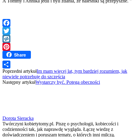
A Tommy i Annika jedli i byli zdania, że naleśniki są przepyszne. ”
Facebook
Twitter
Wykop
Share
Pinterest
Poprzedni artykuł
Im mam więcej lat, tym bardziej rozumiem, jak
Share
niewiele potrzebuję do szczęścia
Następny artykuł
Wystarczy być. Potęga obecności
Dorota Sieracka
Twórczyni kobietytomy.pl. Piszę o psychologii, kobiecości i
codzienności tak, jak naprawdę wygląda. Łączę wiedzę z
doświadczeniem i poruszam tematy, o których inni milczą.