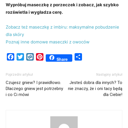
Wypróbuj maseczkę z porzeczek i zobacz, jak szybko
rozświetla i wygładza cerę.
Zobacz też maseczkę z imbiru: maksymalne pobudzenie
dla skóry
Poznaj inne domowe maseczki z owoców
Facebook
Twitter
Wykop
Pinterest
Share
Share
Poprzedni artykuł
Następny artykuł
Czujesz gniew? I prawidłowo.
Jesteś dobra dla innych? To
Dlaczego gniew jest potrzebny
nie znaczy, że i oni tacy będą
i co Ci mówi
dla Ciebie!