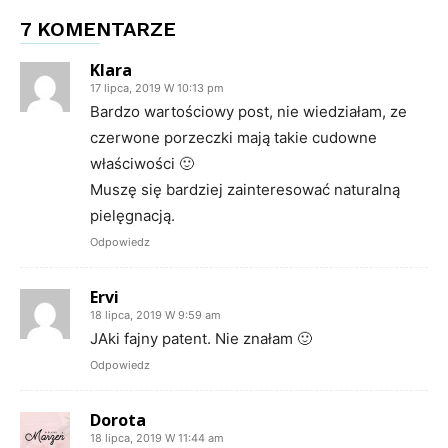
7 KOMENTARZE
Klara
17 lipca, 2019 W 10:13 pm
Bardzo wartościowy post, nie wiedziałam, ze
czerwone porzeczki mają takie cudowne
właściwości 🙂
Muszę się bardziej zainteresować naturalną
pielęgnacją.
Odpowiedz
Ervi
18 lipca, 2019 W 9:59 am
JAki fajny patent. Nie znałam 🙂
Odpowiedz
Dorota
18 lipca, 2019 W 11:44 am