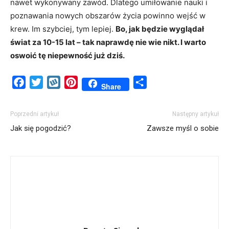
nawet wykonywany zawód. Dlatego umiłowanie nauki i
poznawania nowych obszarów życia powinno wejść w
krew. Im szybciej, tym lepiej.
Bo, jak będzie wyglądał
świat za 10-15 lat – tak naprawdę nie wie nikt. I warto
oswoić tę niepewność już dziś.
Facebook
Twitter
Wykop
Pinterest
Share
Share
Poprzedni artykuł
Następny artykuł
Jak się pogodzić?
Zawsze myśl o sobie