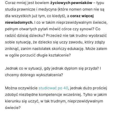
Coraz mniej jest bowiem
życiowych pewniaków
– typu
studia prawnicze i medycyna (które nomen omen nie są
dla wszystkich już tym, co kiedyś), a
coraz więcej
niewiadomych.
I co w takim nieprzewidywalnym świecie,
pełnym otwartych pytań mówić córce czy synowi? Co
radzić dzisiaj dziecku? Przecież nie tak trudno wyobrazić
sobie sytuację, że dziecko się uczy zawodu, który zdąży
zniknąć, zanim nastolatek skończy edukację. Może zatem
w ogóle porzucić długie kształcenie?
Jednak co w sytuacji, gdy jednak dyplom się przyda? I
chcemy dobrego wykształcenia?
Można oczywiście
studiować po 40
, jednak dużo prościej
zdobyć niezbędne kompetencje wcześniej. Tylko w jakim
kierunku się uczyć, w tak trudnym, nieprzewidywalnym
świecie?