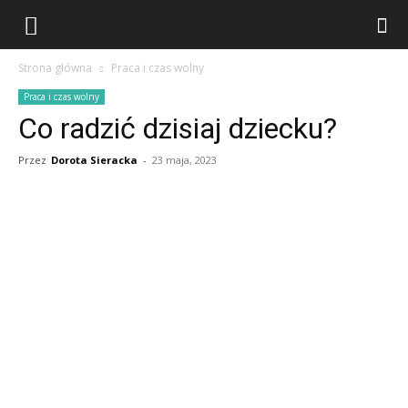
Strona główna
Praca i czas wolny
Praca i czas wolny
Co radzić dzisiaj dziecku?
Przez
Dorota Sieracka
-
23 maja, 2023