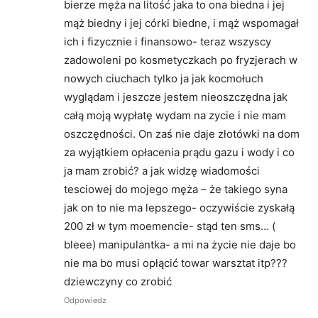
bierze męża na litość jaka to ona biedna i jej
mąż biedny i jej córki biedne, i mąż wspomagał
ich i fizycznie i finansowo- teraz wszyscy
zadowoleni po kosmetyczkach po fryzjerach w
nowych ciuchach tylko ja jak kocmołuch
wyglądam i jeszcze jestem nieoszczędna jak
całą moją wypłatę wydam na zycie i nie mam
oszczędności. On zaś nie daje złotówki na dom
za wyjątkiem opłacenia prądu gazu i wody i co
ja mam zrobić? a jak widzę wiadomości
tesciowej do mojego męża – że takiego syna
jak on to nie ma lepszego- oczywiście zyskałą
200 zł w tym moemencie- stąd ten sms… (
bleee) manipulantka- a mi na życie nie daje bo
nie ma bo musi opłącić towar warsztat itp???
dziewczyny co zrobić
Odpowiedz