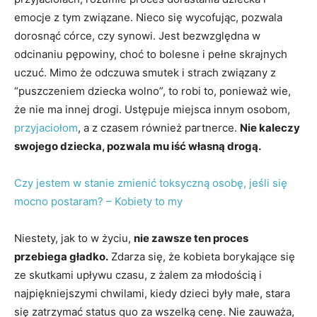
emocje z tym związane. Nieco się wycofując, pozwala
dorosnąć córce, czy synowi. Jest bezwzględna w
odcinaniu pępowiny, choć to bolesne i pełne skrajnych
uczuć. Mimo że odczuwa smutek i strach związany z
“puszczeniem dziecka wolno”, to robi to, ponieważ wie,
że nie ma innej drogi. Ustępuje miejsca innym osobom,
przyjaciołom
, a z czasem również partnerce.
Nie kaleczy
swojego dziecka, pozwala mu iść własną drogą.
Czy jestem w stanie zmienić toksyczną osobę, jeśli się
mocno postaram? – Kobiety to my
Niestety, jak to w życiu,
nie zawsze ten proces
przebiega gładko.
Zdarza się, że kobieta borykające się
ze skutkami upływu czasu, z żalem za młodością i
najpiękniejszymi chwilami, kiedy dzieci były małe, stara
się zatrzymać status quo za wszelką cenę. Nie zauważa,