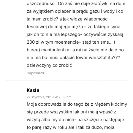
oszczędności. On zaś nie daje złotówki na dom
za wyjątkiem opłacenia prądu gazu i wody i co
ja mam zrobić? a jak widzę wiadomości
tesciowej do mojego męża – że takiego syna
jak on to nie ma lepszego- oczywiście zyskałą
200 zł w tym moemencie- stąd ten sms… (
bleee) manipulantka- a mi na życie nie daje bo
nie ma bo musi opłącić towar warsztat itp???
dziewczyny co zrobić
Odpowiedz
Kasia
27 stycznia, 2019 W 2:39 pm
Moja doprowadziła do tego że z Mężem kłócimy
się przede wszystkim jak oni mają wpaść z
wizytą albo my do nich- na szczęcie następuje
to parę razy w roku ale i tak za dużo, moja