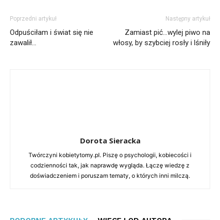
Poprzedni artykuł
Następny artykuł
Odpuściłam i świat się nie
Zamiast pić…wylej piwo na
zawalił…
włosy, by szybciej rosły i lśniły
Dorota Sieracka
Twórczyni kobietytomy.pl. Piszę o psychologii, kobiecości i
codzienności tak, jak naprawdę wygląda. Łączę wiedzę z
doświadczeniem i poruszam tematy, o których inni milczą.