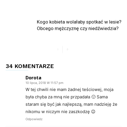
Kogo kobieta wolałaby spotkać w lesie?
Obcego mężczyznę czy niedźwiedzia?
34 KOMENTARZE
Dorota
10 lipca, 2018 W 11:57 pm
W tej chwili nie mam żadnej teściowej, moja
była chyba za mną nie przpadała 🙁 Sama
staram się być jak najlepszą, mam nadzieję że
nikomu w niczym nie zaszkodzę 😉
Odpowiedz