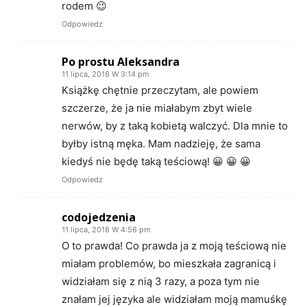
rodem 😉
Odpowiedz
Po prostu Aleksandra
11 lipca, 2018 W 3:14 pm
Książkę chętnie przeczytam, ale powiem
szczerze, że ja nie miałabym zbyt wiele
nerwów, by z taką kobietą walczyć. Dla mnie to
byłby istną męka. Mam nadzieję, że sama
kiedyś nie będę taką teściową! 😀 😀 😀
Odpowiedz
codojedzenia
11 lipca, 2018 W 4:56 pm
O to prawda! Co prawda ja z moją teściową nie
miałam problemów, bo mieszkała zagranicą i
widziałam się z nią 3 razy, a poza tym nie
znałam jej języka ale widziałam moją mamuśkę