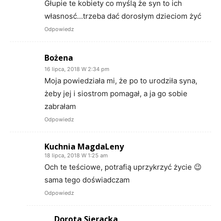
Głupie te kobiety co myślą że syn to ich
własnosć…trzeba dać dorosłym dzieciom żyć
Odpowiedz
Bożena
16 lipca, 2018 W 2:34 pm
Moja powiedziała mi, że po to urodziła syna,
żeby jej i siostrom pomagał, a ja go sobie
zabrałam
Odpowiedz
Kuchnia MagdaLeny
18 lipca, 2018 W 1:25 am
Och te teściowe, potrafią uprzykrzyć życie 😉
sama tego doświadczam
Odpowiedz
Dorota Sieracka