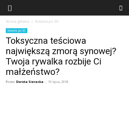
Strona główna
Kobieta po 30
Kobieta po 30
Toksyczna teściowa
największą zmorą synowej?
Twoja rywalka rozbije Ci
małżeństwo?
Przez
Dorota Sieracka
-
10 lipca, 2018