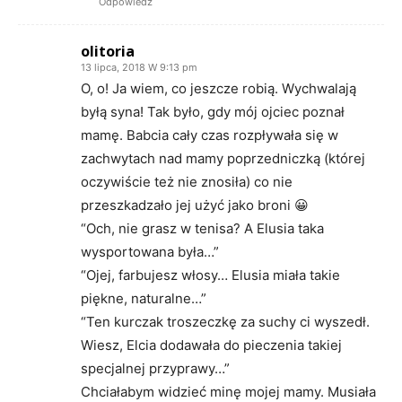
Odpowiedz
olitoria
13 lipca, 2018 W 9:13 pm
O, o! Ja wiem, co jeszcze robią. Wychwalają
byłą syna! Tak było, gdy mój ojciec poznał
mamę. Babcia cały czas rozpływała się w
zachwytach nad mamy poprzedniczką (której
oczywiście też nie znosiła) co nie
przeszkadzało jej użyć jako broni 😀
“Och, nie grasz w tenisa? A Elusia taka
wysportowana była…”
“Ojej, farbujesz włosy… Elusia miała takie
piękne, naturalne…”
“Ten kurczak troszeczkę za suchy ci wyszedł.
Wiesz, Elcia dodawała do pieczenia takiej
specjalnej przyprawy…”
Chciałabym widzieć minę mojej mamy. Musiała