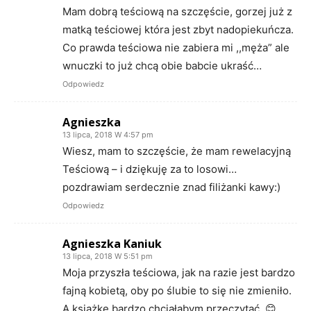
Mam dobrą teściową na szczęście, gorzej już z
matką teściowej która jest zbyt nadopiekuńcza.
Co prawda teściowa nie zabiera mi ,,męża” ale
wnuczki to już chcą obie babcie ukraść…
Odpowiedz
Agnieszka
13 lipca, 2018 W 4:57 pm
Wiesz, mam to szczęście, że mam rewelacyjną
Teściową – i dziękuję za to losowi…
pozdrawiam serdecznie znad filiżanki kawy:)
Odpowiedz
Agnieszka Kaniuk
13 lipca, 2018 W 5:51 pm
Moja przyszła teściowa, jak na razie jest bardzo
fajną kobietą, oby po ślubie to się nie zmieniło.
A książkę bardzo chciałabym przeczytać. 😊