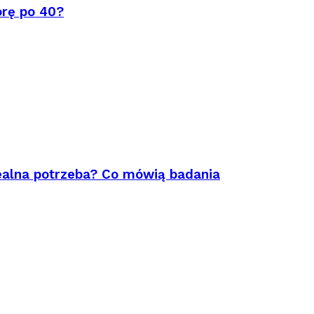
órę po 40?
ealna potrzeba? Co mówią badania