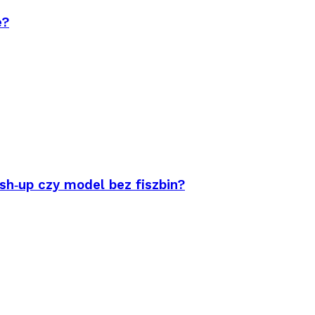
e?
sh‑up czy model bez fiszbin?