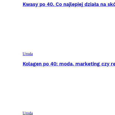
Kwasy po 40. Co najlepiej działa na sk
Uroda
Kolagen po 40: moda, marketing czy r
Uroda