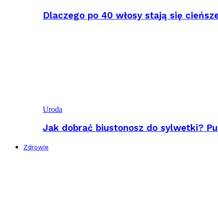
Dlaczego po 40 włosy stają się cieńsz
Uroda
Jak dobrać biustonosz do sylwetki? Pu
Zdrowie