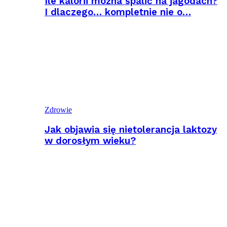
Ile kalorii można spalić na jagodach?
I dlaczego… kompletnie nie o…
Zdrowie
Jak objawia się nietolerancja laktozy
w dorosłym wieku?