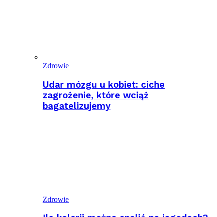
Zdrowie
Udar mózgu u kobiet: ciche
zagrożenie, które wciąż
bagatelizujemy
Zdrowie