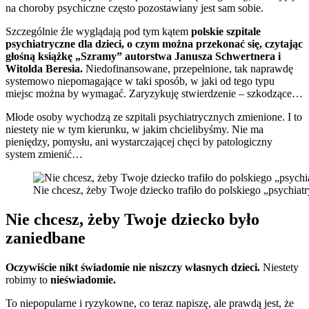
na choroby psychiczne często pozostawiany jest sam sobie.
Szczególnie źle wyglądają pod tym kątem
polskie szpitale
psychiatryczne dla dzieci, o czym można przekonać się, czytając
głośną książkę „Szramy” autorstwa Janusza Schwertnera i
Witolda Beresia.
Niedofinansowane, przepełnione, tak naprawdę
systemowo niepomagające w taki sposób, w jaki od tego typu
miejsc można by wymagać. Zaryzykuję stwierdzenie – szkodzące…
Młode osoby wychodzą ze szpitali psychiatrycznych zmienione. I to
niestety nie w tym kierunku, w jakim chcielibyśmy. Nie ma
pieniędzy, pomysłu, ani wystarczającej chęci by patologiczny
system zmienić…
Nie chcesz, żeby Twoje dziecko trafiło do polskiego „psychiat
Nie chcesz, żeby Twoje dziecko było
zaniedbane
Oczywiście nikt świadomie nie niszczy własnych dzieci.
Niestety
robimy to
nieświadomie.
To niepopularne i ryzykowne, co teraz napiszę, ale prawdą jest, że