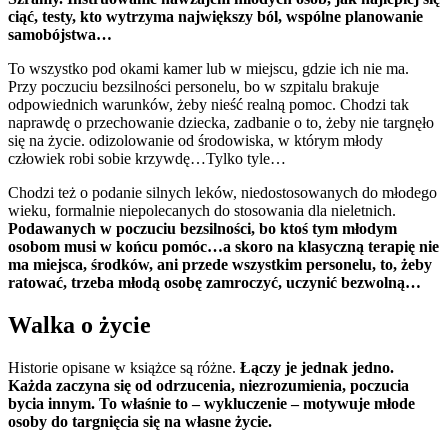
ciąć, testy, kto wytrzyma największy ból, wspólne planowanie
samobójstwa…
To wszystko pod okami kamer lub w miejscu, gdzie ich nie ma.
Przy poczuciu bezsilności personelu, bo w szpitalu brakuje
odpowiednich warunków, żeby nieść realną pomoc. Chodzi tak
naprawdę o przechowanie dziecka, zadbanie o to, żeby nie targnęło
się na życie. odizolowanie od środowiska, w którym młody
człowiek robi sobie krzywdę…Tylko tyle…
Chodzi też o podanie silnych leków, niedostosowanych do młodego
wieku, formalnie niepolecanych do stosowania dla nieletnich.
Podawanych w poczuciu bezsilności, bo ktoś tym młodym
osobom musi w końcu pomóc…a skoro na klasyczną terapię nie
ma miejsca, środków, ani przede wszystkim personelu, to, żeby
ratować, trzeba młodą osobę zamroczyć, uczynić bezwolną…
Walka o życie
Historie opisane w książce są różne.
Łączy je jednak jedno.
Każda zaczyna się od odrzucenia, niezrozumienia, poczucia
bycia innym. To właśnie to – wykluczenie – motywuje młode
osoby do targnięcia się na własne życie.