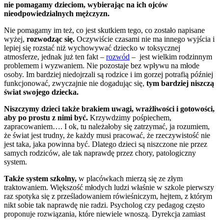
nie pomagamy dzieciom, wybierając na ich ojców
nieodpowiedzialnych mężczyzn.
Nie pomagamy im też, co jest skutkiem tego, co zostało napisane
wyżej,
rozwodząc się.
Oczywiście czasami nie ma innego wyjścia i
lepiej się rozstać niż wychowywać dziecko w toksycznej
atmosferze, jednak już ten fakt –
rozwód
– jest wielkim rodzinnym
problemem i wyzwaniem. Nie pozostaje bez wpływu na młode
osoby. Im bardziej niedojrzali są rodzice i im gorzej potrafią później
funkcjonować, zwyczajnie nie dogadując się,
tym bardziej niszczą
świat swojego dziecka.
Niszczymy dzieci także brakiem uwagi, wrażliwości i gotowości,
aby po prostu z nimi być.
Krzywdzimy pośpiechem,
zapracowaniem…. I ok, tu należałoby się zatrzymać, ja rozumiem,
że świat jest trudny, że każdy musi pracować, że rzeczywistość nie
jest taka, jaka powinna być. Dlatego dzieci są niszczone nie przez
samych rodziców, ale tak naprawdę przez chory, patologiczny
system.
Także system szkolny,
w placówkach mierzą się ze złym
traktowaniem. Większość młodych ludzi właśnie w szkole pierwszy
raz spotyka się z prześladowaniem rówieśniczym, hejtem, z którym
nikt sobie tak naprawdę nie radzi. Psycholog czy pedagog często
proponuje rozwiązania, które niewiele wnoszą. Dyrekcja zamiast