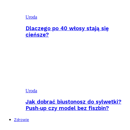
Uroda
Dlaczego po 40 włosy stają się
cieńsze?
Uroda
Jak dobrać biustonosz do sylwetki?
Push‑up czy model bez fiszbin?
Zdrowie