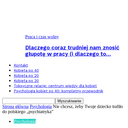
Praca i czas wolny
Dlaczego coraz trudniej nam znosić
głupotę w pracy (i dlaczego to…
Kontakt
Kobieta po 40
Kobieta po 20
Kobieta po 30
Toksyczne relacje: centrum wiedzy dla kobiet
Psychologia kobiet po 40: kompletny przewodnik
Strona główna
Psychologia
Nie chcesz, żeby Twoje dziecko trafiło
do polskiego „psychiatryka”
Psychologia