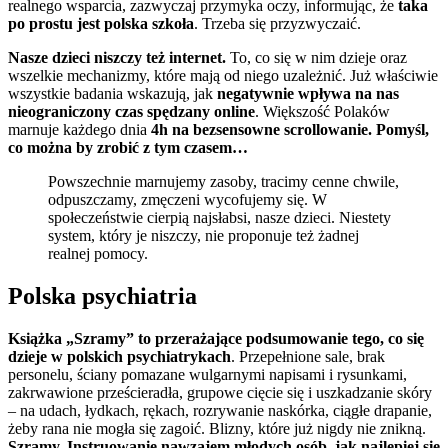
realnego wsparcia, zazwyczaj przymyka oczy, informując, że
taka
po prostu jest polska szkoła
. Trzeba się przyzwyczaić.
Nasze dzieci niszczy też internet.
To, co się w nim dzieje oraz
wszelkie mechanizmy, które mają od niego uzależnić. Już właściwie
wszystkie badania wskazują, jak
negatywnie wpływa na nas
nieograniczony czas spędzany online
. Większość Polaków
marnuje każdego dnia
4h na bezsensowne scrollowanie. Pomyśl,
co można by zrobić z tym czasem…
Powszechnie marnujemy zasoby, tracimy cenne chwile,
odpuszczamy, zmęczeni wycofujemy się. W
społeczeństwie cierpią najsłabsi, nasze dzieci. Niestety
system, który je niszczy, nie proponuje też żadnej
realnej pomocy.
Polska psychiatria
Książka „Szramy” to przerażające podsumowanie tego, co się
dzieje w polskich psychiatrykach
. Przepełnione sale, brak
personelu, ściany pomazane wulgarnymi napisami i rysunkami,
zakrwawione prześcieradła, grupowe cięcie się i uszkadzanie skóry
– na udach, łydkach, rękach, rozrywanie naskórka, ciągłe drapanie,
żeby rana nie mogła się zagoić. Blizny, które już nigdy nie znikną.
Szramy. Instruowanie nawzajem młodych osób, jak najlepiej się