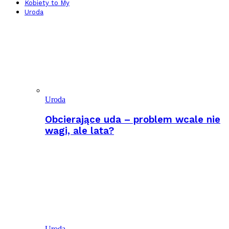
Kobiety to My
Uroda
Uroda
Obcierające uda – problem wcale nie
wagi, ale lata?
Uroda