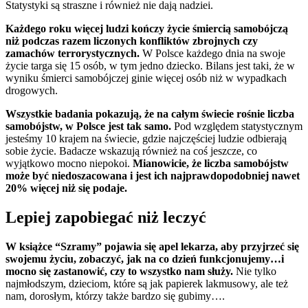
Statystyki są straszne i również nie dają nadziei.
Każdego roku więcej ludzi kończy życie śmiercią samobójczą
niż podczas razem liczonych konfliktów zbrojnych czy
zamachów terrorystycznych.
W Polsce każdego dnia na swoje
życie targa się 15 osób, w tym jedno dziecko. Bilans jest taki, że w
wyniku śmierci samobójczej ginie więcej osób niż w wypadkach
drogowych.
Wszystkie badania pokazują, że na całym świecie rośnie liczba
samobójstw, w Polsce jest tak samo.
Pod względem statystycznym
jesteśmy 10 krajem na świecie, gdzie najczęściej ludzie odbierają
sobie życie. Badacze wskazują również na coś jeszcze, co
wyjątkowo mocno niepokoi.
Mianowicie, że liczba samobójstw
może być niedoszacowana i jest ich najprawdopodobniej nawet
20% więcej niż się podaje.
Lepiej zapobiegać niż leczyć
W książce “Szramy” pojawia się apel lekarza, aby przyjrzeć się
swojemu życiu, zobaczyć, jak na co dzień funkcjonujemy…i
mocno się zastanowić, czy to wszystko nam służy.
Nie tylko
najmłodszym, dzieciom, które są jak papierek lakmusowy, ale też
nam, dorosłym, którzy także bardzo się gubimy….