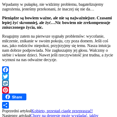
Wpadamy w pułapkę, nie widzimy problemu, bagatelizujemy
zagrożenia, jesteśmy przekonani, że inaczej się nie da…
Pieniądze są bowiem ważne, ale nie są najważniejsze. Czasami
lepiej żyć skromniej, ale żyć…Nic bowiem nie zrekompensuje
zniszczonego życia, nic.
Reagujmy zatem na pierwsze sygnały problemów: wycofanie,
milczenie, znikanie w swoim pokoju, czy poza domem. Jeśli coś
nas, jako rodziców niepokoi, przyjrzyjmy się temu. Nasza intuicja
nam dobrze podpowiada. Nie zagłuszajmy jej głosu. Walczmy o
siebie i własne dzieci. Nawet jeśli rzeczywistość jest trudna, a życie
wymusi na nas odważne decyzje.
Facebook
Twitter
Wykop
Share
Pinterest
Poprzedni artykuł
Kobieto, przestań ciągle przepraszać!
Share
Następny artykuł
Chory na depresję może wyglądać, jakby