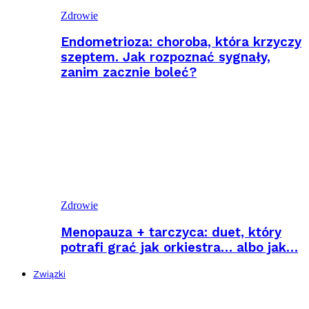
Zdrowie
Endometrioza: choroba, która krzyczy
szeptem. Jak rozpoznać sygnały,
zanim zacznie boleć?
Zdrowie
Menopauza + tarczyca: duet, który
potrafi grać jak orkiestra… albo jak…
Związki