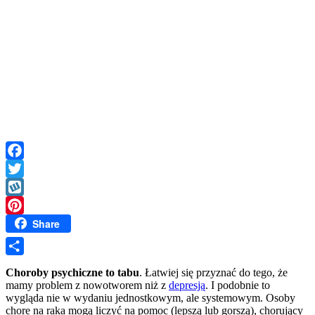
Facebook
Twitter
Wykop
Share
Pinterest
Share
Choroby psychiczne to tabu
. Łatwiej się przyznać do tego, że
mamy problem z nowotworem niż z
depresją
. I podobnie to
wygląda nie w wydaniu jednostkowym, ale systemowym. Osoby
chore na raka mogą liczyć na pomoc (lepszą lub gorszą), chorujący