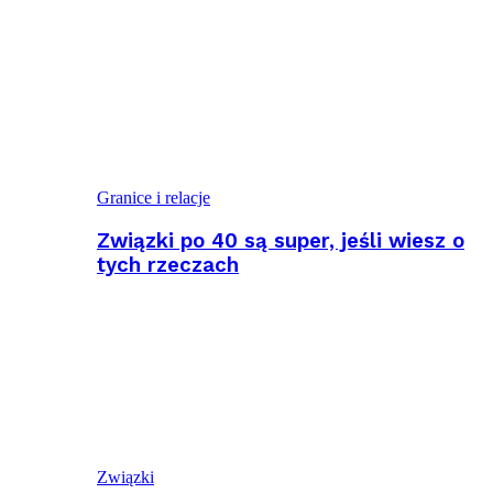
Granice i relacje
Związki po 40 są super, jeśli wiesz o
tych rzeczach
Związki