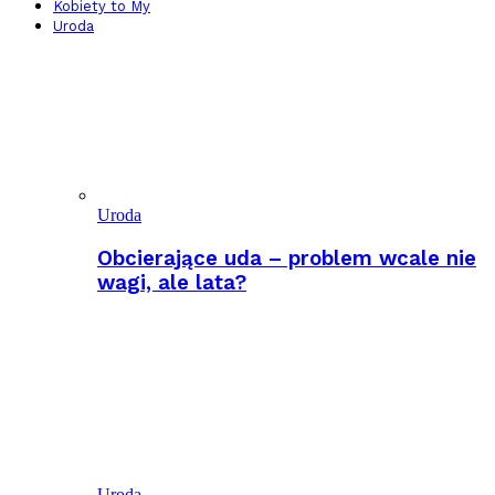
Kobiety to My
Uroda
Uroda
Obcierające uda – problem wcale nie
wagi, ale lata?
Uroda