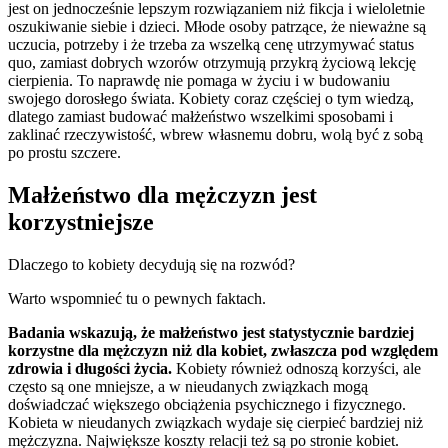
jest on jednocześnie lepszym rozwiązaniem niż fikcja i wieloletnie
oszukiwanie siebie i dzieci. Młode osoby patrzące, że nieważne są
uczucia, potrzeby i że trzeba za wszelką cenę utrzymywać status
quo, zamiast dobrych wzorów otrzymują przykrą życiową lekcję
cierpienia. To naprawdę nie pomaga w życiu i w budowaniu
swojego dorosłego świata. Kobiety coraz częściej o tym wiedzą,
dlatego zamiast budować małżeństwo wszelkimi sposobami i
zaklinać rzeczywistość, wbrew własnemu dobru, wolą być z sobą
po prostu szczere.
Małżeństwo dla mężczyzn jest
korzystniejsze
Dlaczego to kobiety decydują się na rozwód?
Warto wspomnieć tu o pewnych faktach.
Badania wskazują, że małżeństwo jest statystycznie bardziej
korzystne dla mężczyzn niż dla kobiet, zwłaszcza pod względem
zdrowia i długości życia.
Kobiety również odnoszą korzyści, ale
często są one mniejsze, a w nieudanych związkach mogą
doświadczać większego obciążenia psychicznego i fizycznego.
Kobieta w nieudanych związkach wydaje się cierpieć bardziej niż
mężczyzna. Największe koszty relacji też są po stronie kobiet.