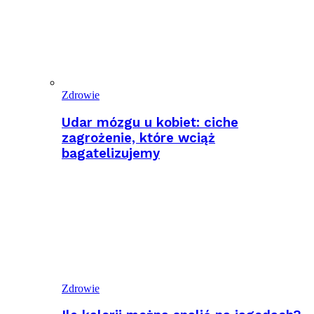
Zdrowie
Udar mózgu u kobiet: ciche
zagrożenie, które wciąż
bagatelizujemy
Zdrowie