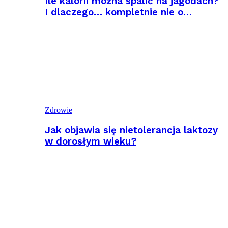
Ile kalorii można spalić na jagodach?
I dlaczego… kompletnie nie o…
Zdrowie
Jak objawia się nietolerancja laktozy
w dorosłym wieku?