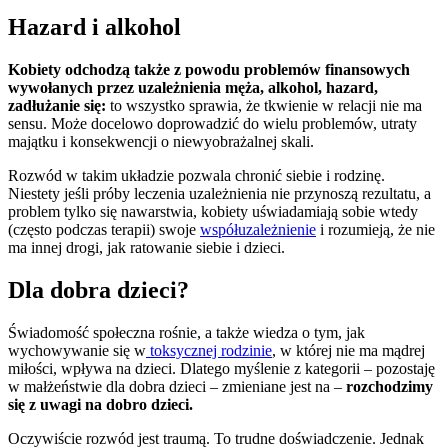
Hazard i alkohol
Kobiety odchodzą także z powodu problemów finansowych
wywołanych przez uzależnienia męża, alkohol, hazard,
zadłużanie się:
to wszystko sprawia, że tkwienie w relacji nie ma
sensu. Może docelowo doprowadzić do wielu problemów, utraty
majątku i konsekwencji o niewyobrażalnej skali.
Rozwód w takim układzie pozwala chronić siebie i rodzinę.
Niestety jeśli próby leczenia uzależnienia nie przynoszą rezultatu, a
problem tylko się nawarstwia, kobiety uświadamiają sobie wtedy
(często podczas terapii) swoje
współuzależnienie
i rozumieją, że nie
ma innej drogi, jak ratowanie siebie i dzieci.
Dla dobra dzieci?
Świadomość społeczna rośnie, a także wiedza o tym, jak
wychowywanie się w
toksycznej rodzinie
, w której nie ma mądrej
miłości, wpływa na dzieci. Dlatego myślenie z kategorii – pozostaję
w małżeństwie dla dobra dzieci – zmieniane jest na –
rozchodzimy
się z uwagi na dobro dzieci.
Oczywiście rozwód jest traumą. To trudne doświadczenie. Jednak