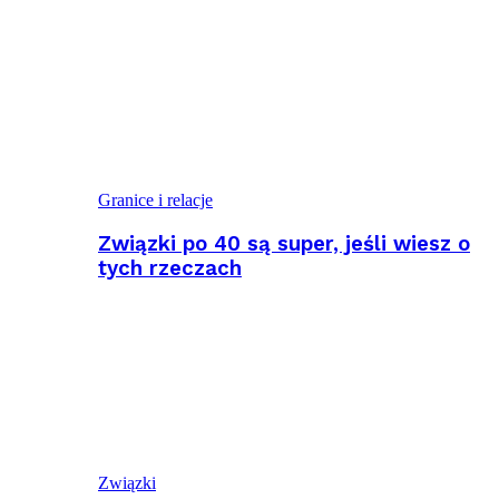
Granice i relacje
Związki po 40 są super, jeśli wiesz o
tych rzeczach
Związki