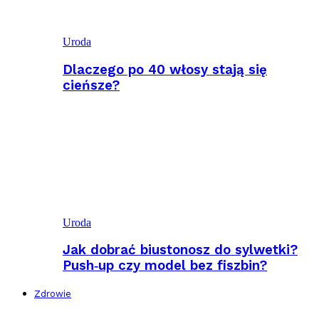
Uroda
Dlaczego po 40 włosy stają się
cieńsze?
Uroda
Jak dobrać biustonosz do sylwetki?
Push‑up czy model bez fiszbin?
Zdrowie