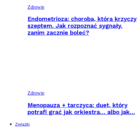
Zdrowie
Endometrioza: choroba, która krzyczy
szeptem. Jak rozpoznać sygnały,
zanim zacznie boleć?
Zdrowie
Menopauza + tarczyca: duet, który
potrafi grać jak orkiestra… albo jak…
Związki