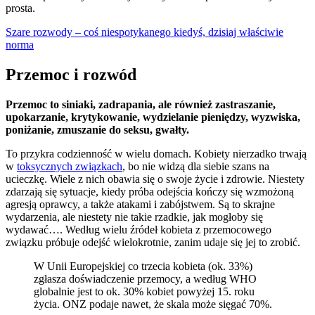
prosta.
Szare rozwody – coś niespotykanego kiedyś, dzisiaj właściwie
norma
Przemoc i rozwód
Przemoc to siniaki, zadrapania, ale również zastraszanie,
upokarzanie, krytykowanie, wydzielanie pieniędzy, wyzwiska,
poniżanie, zmuszanie do seksu, gwałty.
To przykra codzienność w wielu domach. Kobiety nierzadko trwają
w
toksycznych związkach
, bo nie widzą dla siebie szans na
ucieczkę. Wiele z nich obawia się o swoje życie i zdrowie. Niestety
zdarzają się sytuacje, kiedy próba odejścia kończy się wzmożoną
agresją oprawcy, a także atakami i zabójstwem. Są to skrajne
wydarzenia, ale niestety nie takie rzadkie, jak mogłoby się
wydawać…. Według wielu źródeł kobieta z przemocowego
związku próbuje odejść wielokrotnie, zanim udaje się jej to zrobić.
W Unii Europejskiej co trzecia kobieta (ok. 33%)
zgłasza doświadczenie przemocy, a według WHO
globalnie jest to ok. 30% kobiet powyżej 15. roku
życia. ONZ podaje nawet, że skala może sięgać 70%.