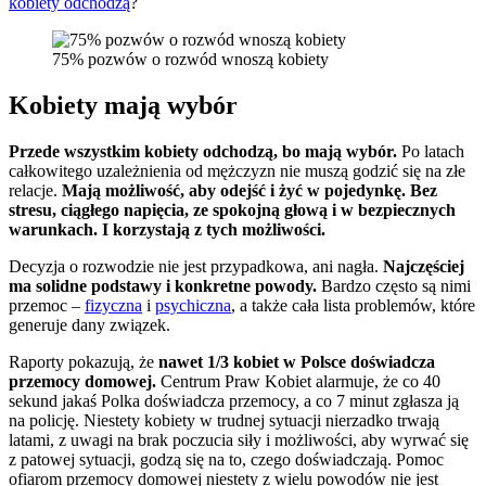
kobiety odchodzą
?
75% pozwów o rozwód wnoszą kobiety
Kobiety mają wybór
Przede wszystkim kobiety odchodzą, bo mają wybór.
Po latach
całkowitego uzależnienia od mężczyzn nie muszą godzić się na złe
relacje.
Mają możliwość, aby odejść i żyć w pojedynkę. Bez
stresu, ciągłego napięcia, ze spokojną głową i w bezpiecznych
warunkach. I korzystają z tych możliwości.
Decyzja o rozwodzie nie jest przypadkowa, ani nagła.
Najczęściej
ma solidne podstawy i konkretne powody.
Bardzo często są nimi
przemoc –
fizyczna
i
psychiczna
, a także cała lista problemów, które
generuje dany związek.
Raporty pokazują, że
nawet 1/3 kobiet w Polsce doświadcza
przemocy domowej.
Centrum Praw Kobiet alarmuje, że co 40
sekund jakaś Polka doświadcza przemocy, a co 7 minut zgłasza ją
na policję. Niestety kobiety w trudnej sytuacji nierzadko trwają
latami, z uwagi na brak poczucia siły i możliwości, aby wyrwać się
z patowej sytuacji, godzą się na to, czego doświadczają. Pomoc
ofiarom przemocy domowej niestety z wielu powodów nie jest