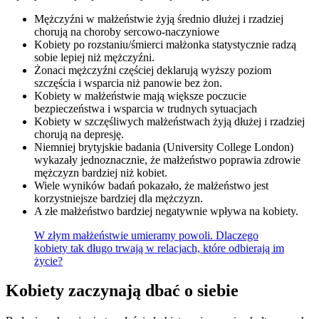
Mężczyźni w małżeństwie żyją średnio dłużej i rzadziej
chorują na choroby sercowo-naczyniowe
Kobiety po rozstaniu/śmierci małżonka statystycznie radzą
sobie lepiej niż mężczyźni.
Żonaci mężczyźni częściej deklarują wyższy poziom
szczęścia i wsparcia niż panowie bez żon.
Kobiety w małżeństwie mają większe poczucie
bezpieczeństwa i wsparcia w trudnych sytuacjach
Kobiety w szczęśliwych małżeństwach żyją dłużej i rzadziej
chorują na depresję.
Niemniej brytyjskie badania (University College London)
wykazały jednoznacznie, że małżeństwo poprawia zdrowie
mężczyzn bardziej niż kobiet.
Wiele wyników badań pokazało, że małżeństwo jest
korzystniejsze bardziej dla mężczyzn.
A złe małżeństwo bardziej negatywnie wpływa na kobiety.
W złym małżeństwie umieramy powoli. Dlaczego
kobiety tak długo trwają w relacjach, które odbierają im
życie?
Kobiety zaczynają dbać o siebie