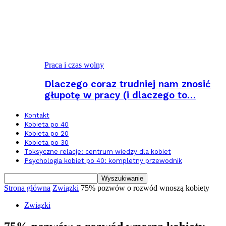
Praca i czas wolny
Dlaczego coraz trudniej nam znosić
głupotę w pracy (i dlaczego to…
Kontakt
Kobieta po 40
Kobieta po 20
Kobieta po 30
Toksyczne relacje: centrum wiedzy dla kobiet
Psychologia kobiet po 40: kompletny przewodnik
Strona główna
Związki
75% pozwów o rozwód wnoszą kobiety
Związki