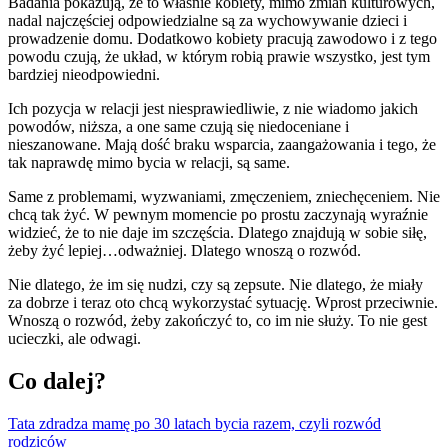
Badania pokazują, że to właśnie kobiety, mimo zmian kulturowych,
nadal najczęściej odpowiedzialne są za wychowywanie dzieci i
prowadzenie domu. Dodatkowo kobiety pracują zawodowo i z tego
powodu czują, że układ, w którym robią prawie wszystko, jest tym
bardziej nieodpowiedni.
Ich pozycja w relacji jest niesprawiedliwie, z nie wiadomo jakich
powodów, niższa, a one same czują się niedoceniane i
nieszanowane. Mają dość braku wsparcia, zaangażowania i tego, że
tak naprawdę mimo bycia w relacji, są same.
Same z problemami, wyzwaniami, zmęczeniem, zniechęceniem. Nie
chcą tak żyć. W pewnym momencie po prostu zaczynają wyraźnie
widzieć, że to nie daje im szczęścia. Dlatego znajdują w sobie siłę,
żeby żyć lepiej…odważniej. Dlatego wnoszą o rozwód.
Nie dlatego, że im się nudzi, czy są zepsute. Nie dlatego, że miały
za dobrze i teraz oto chcą wykorzystać sytuację. Wprost przeciwnie.
Wnoszą o rozwód, żeby zakończyć to, co im nie służy. To nie gest
ucieczki, ale odwagi.
Co dalej?
Tata zdradza mamę po 30 latach bycia razem, czyli rozwód
rodziców