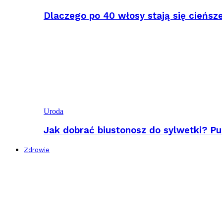
Dlaczego po 40 włosy stają się cieńsz
Uroda
Jak dobrać biustonosz do sylwetki? Pu
Zdrowie