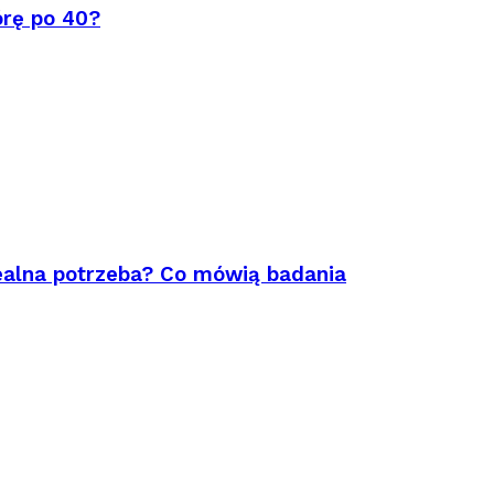
órę po 40?
ealna potrzeba? Co mówią badania