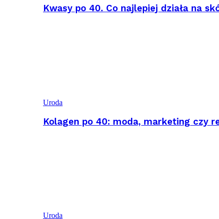
Kwasy po 40. Co najlepiej działa na sk
Uroda
Kolagen po 40: moda, marketing czy r
Uroda