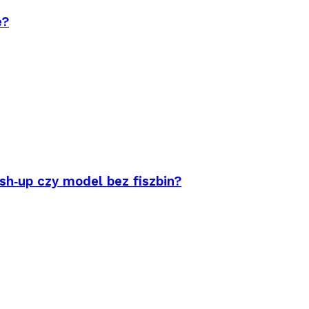
e?
sh‑up czy model bez fiszbin?