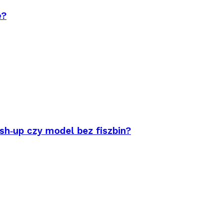
e?
sh‑up czy model bez fiszbin?