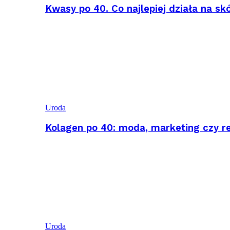
Kwasy po 40. Co najlepiej działa na sk
Uroda
Kolagen po 40: moda, marketing czy r
Uroda