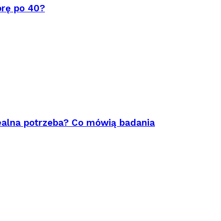
órę po 40?
ealna potrzeba? Co mówią badania