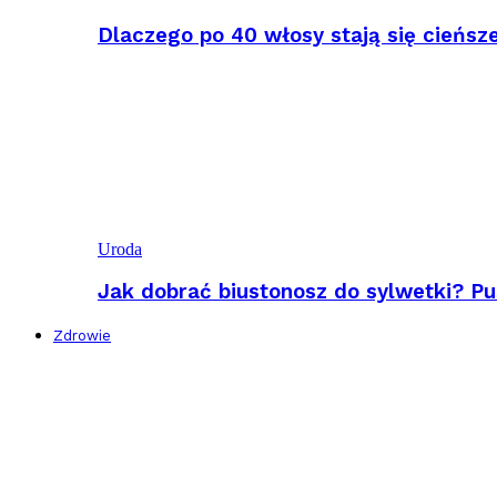
Dlaczego po 40 włosy stają się cieńsz
Uroda
Jak dobrać biustonosz do sylwetki? Pu
Zdrowie