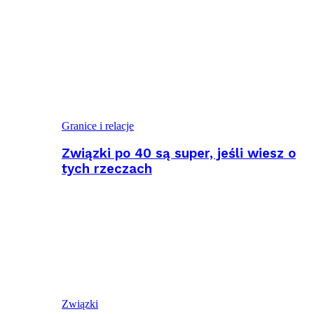
Granice i relacje
Związki po 40 są super, jeśli wiesz o
tych rzeczach
Związki