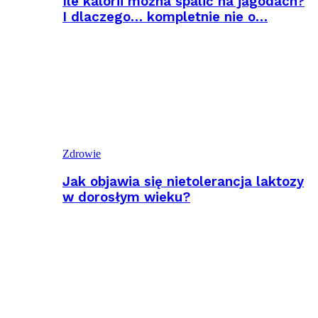
Ile kalorii można spalić na jagodach?
I dlaczego… kompletnie nie o…
Zdrowie
Jak objawia się nietolerancja laktozy
w dorosłym wieku?