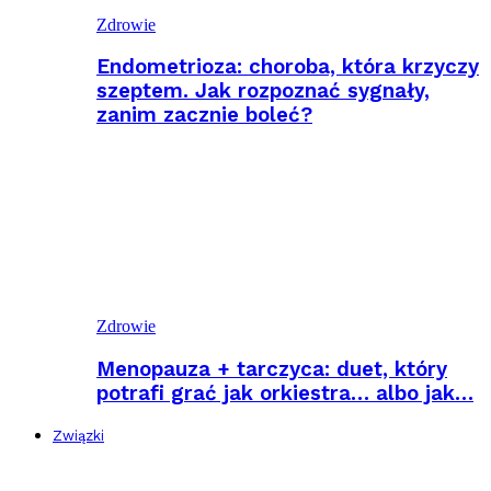
Zdrowie
Endometrioza: choroba, która krzyczy
szeptem. Jak rozpoznać sygnały,
zanim zacznie boleć?
Zdrowie
Menopauza + tarczyca: duet, który
potrafi grać jak orkiestra… albo jak…
Związki