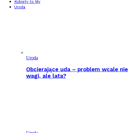
Kobiety to My
Uroda
Uroda
Obcierające uda – problem wcale nie
wagi, ale lata?
Uroda