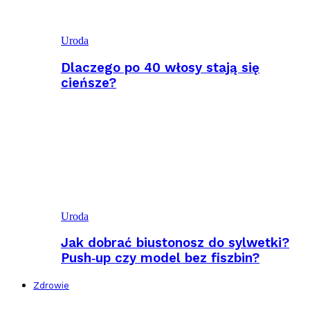
Uroda
Dlaczego po 40 włosy stają się
cieńsze?
Uroda
Jak dobrać biustonosz do sylwetki?
Push‑up czy model bez fiszbin?
Zdrowie