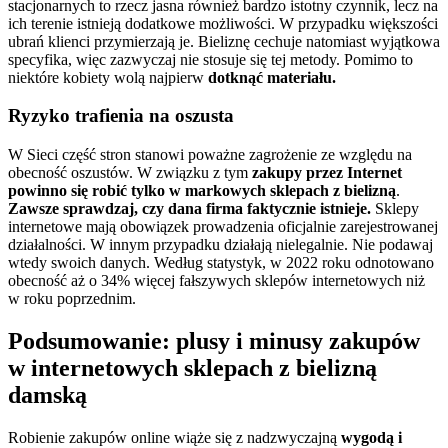
stacjonarnych to rzecz jasna również bardzo istotny czynnik, lecz na
ich terenie istnieją dodatkowe możliwości. W przypadku większości
ubrań klienci przymierzają je. Bieliznę cechuje natomiast wyjątkowa
specyfika, więc zazwyczaj nie stosuje się tej metody. Pomimo to
niektóre kobiety wolą najpierw
dotknąć materiału.
Ryzyko trafienia na oszusta
W Sieci część stron stanowi poważne zagrożenie ze względu na
obecność oszustów. W związku z tym
zakupy przez Internet
powinno się robić tylko w markowych sklepach z bielizną
.
Zawsze sprawdzaj, czy dana firma faktycznie istnieje.
Sklepy
internetowe mają obowiązek prowadzenia oficjalnie zarejestrowanej
działalności. W innym przypadku działają nielegalnie. Nie podawaj
wtedy swoich danych. Według statystyk, w 2022 roku odnotowano
obecność aż o 34% więcej fałszywych sklepów internetowych niż
w roku poprzednim.
Podsumowanie: plusy i minusy zakupów
w internetowych sklepach z bielizną
damską
Robienie zakupów online wiąże się z nadzwyczajną
wygodą i