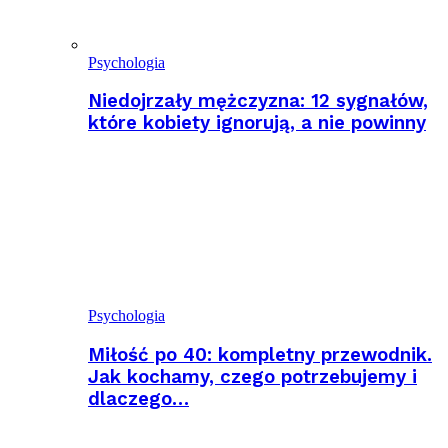
Psychologia
Niedojrzały mężczyzna: 12 sygnałów,
które kobiety ignorują, a nie powinny
Psychologia
Miłość po 40: kompletny przewodnik.
Jak kochamy, czego potrzebujemy i
dlaczego…