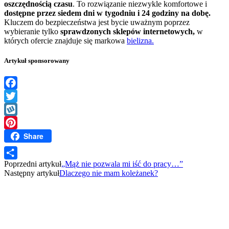
oszczędnością czasu
. To rozwiązanie niezwykle komfortowe i
dostępne przez siedem dni w tygodniu i 24 godziny na dobę.
Kluczem do bezpieczeństwa jest bycie uważnym poprzez
wybieranie tylko
sprawdzonych sklepów internetowych,
w
których ofercie znajduje się markowa
bielizna.
Artykuł sponsorowany
Facebook
Twitter
Wykop
Share
Pinterest
Poprzedni artykuł
„Mąż nie pozwala mi iść do pracy…”
Share
Następny artykuł
Dlaczego nie mam koleżanek?