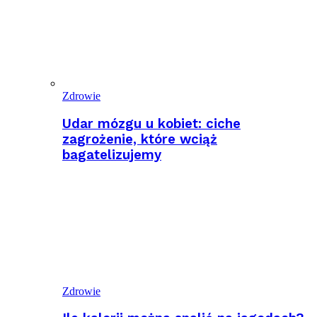
Zdrowie
Udar mózgu u kobiet: ciche
zagrożenie, które wciąż
bagatelizujemy
Zdrowie