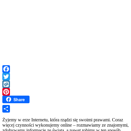
Facebook
Twitter
Wykop
Share
Pinterest
Share
Żyjemy w erze Internetu, która rządzi się swoimi prawami. Coraz
więcej czynności wykonujemy online – rozmawiamy ze znajomymi,
zdobywamy informacje ze świata, a nawet robimy w ten sposób