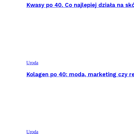
Kwasy po 40. Co najlepiej działa na sk
Uroda
Kolagen po 40: moda, marketing czy r
Uroda