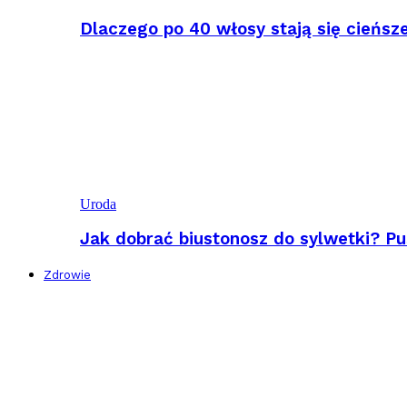
Dlaczego po 40 włosy stają się cieńsz
Uroda
Jak dobrać biustonosz do sylwetki? Pu
Zdrowie