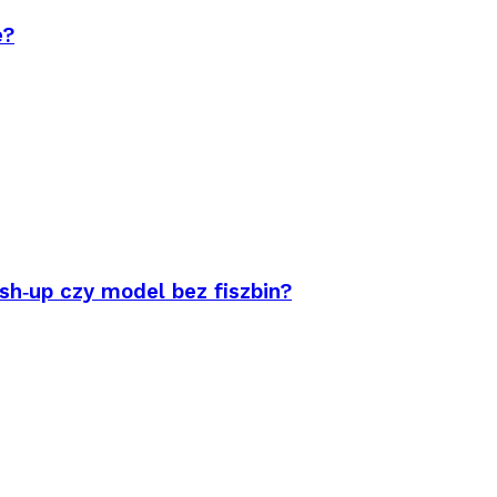
e?
sh‑up czy model bez fiszbin?