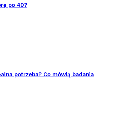
órę po 40?
ealna potrzeba? Co mówią badania