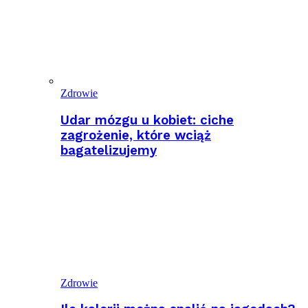
Zdrowie
Udar mózgu u kobiet: ciche
zagrożenie, które wciąż
bagatelizujemy
Zdrowie