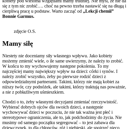
kobiety pod wieloma względami mamy trudniej. Nie myśl, że nie da
się z tym nic zrobić…. choć na pewno trzeba nastawić się na długą i
cierpliwą pracę u podstaw. Warto zacząć od
„Lekcji chemii”
Bonnie Garmus.
zdjęcie O.S.
Mamy siłę
Niestety nie doceniamy siły własnego wpływu. Jako kobiety
możemy zmienić wiele, o ile same uwierzymy, że należy to zrobić.
W końcu to my wychowujemy następne pokolenia. To my
najczęściej mamy największy wpływ na dzieci: córki i synów. I
należy zrobić wszystko, żeby po pierwsze rodzić dzieci z
odpowiedzialnymi partnerami. Takimi, którzy nie mają kobiet za
niższy twór, czy podnóżek, ale takimi, którzy traktują nas poważnie,
a nie z pobłażliwym uśmieszkiem.
Chodzi o to, żeby własnymi decyzjami zmieniać rzeczywistość.
Wybierać dobrych ojców dla swoich dzieci, a następnie
wychowywać dzieci w poczuciu, że nie tak ważna jest płeć i
stereotypowe ograniczenia, ale to, jak podchodzimy do życia. Nie
musimy od samego początku segregować – to jest zabawa dla
dziewczynek, to dla chłopców, róż i niebieski, ale spojrzeć nieco