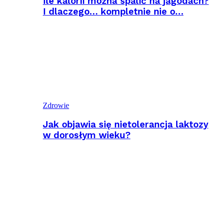
Ile kalorii można spalić na jagodach?
I dlaczego… kompletnie nie o…
Zdrowie
Jak objawia się nietolerancja laktozy
w dorosłym wieku?