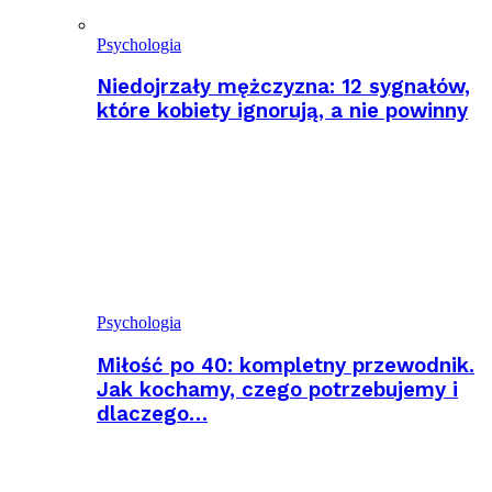
Psychologia
Niedojrzały mężczyzna: 12 sygnałów,
które kobiety ignorują, a nie powinny
Psychologia
Miłość po 40: kompletny przewodnik.
Jak kochamy, czego potrzebujemy i
dlaczego…