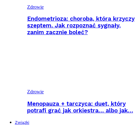
Zdrowie
Endometrioza: choroba, która krzyczy
szeptem. Jak rozpoznać sygnały,
zanim zacznie boleć?
Zdrowie
Menopauza + tarczyca: duet, który
potrafi grać jak orkiestra… albo jak…
Związki