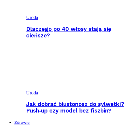
Uroda
Dlaczego po 40 włosy stają się
cieńsze?
Uroda
Jak dobrać biustonosz do sylwetki?
Push‑up czy model bez fiszbin?
Zdrowie