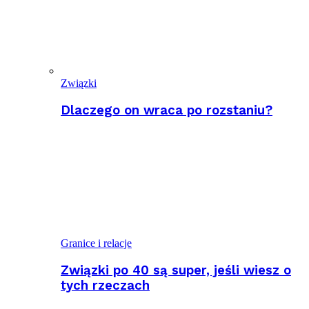
Związki
Dlaczego on wraca po rozstaniu?
Granice i relacje
Związki po 40 są super, jeśli wiesz o
tych rzeczach