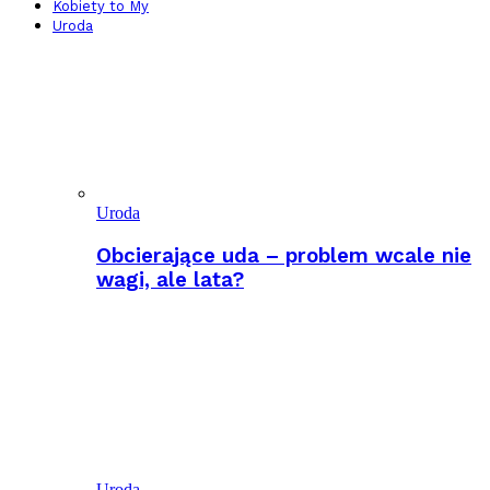
Kobiety to My
Uroda
Uroda
Obcierające uda – problem wcale nie
wagi, ale lata?
Uroda