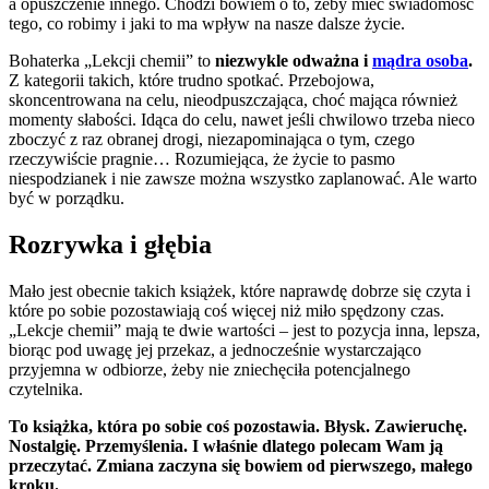
a opuszczenie innego. Chodzi bowiem o to, żeby mieć świadomość
tego, co robimy i jaki to ma wpływ na nasze dalsze życie.
Bohaterka „Lekcji chemii” to
niezwykle odważna i
mądra osoba
.
Z kategorii takich, które trudno spotkać. Przebojowa,
skoncentrowana na celu, nieodpuszczająca, choć mająca również
momenty słabości. Idąca do celu, nawet jeśli chwilowo trzeba nieco
zboczyć z raz obranej drogi, niezapominająca o tym, czego
rzeczywiście pragnie… Rozumiejąca, że życie to pasmo
niespodzianek i nie zawsze można wszystko zaplanować. Ale warto
być w porządku.
Rozrywka i głębia
Mało jest obecnie takich książek, które naprawdę dobrze się czyta i
które po sobie pozostawiają coś więcej niż miło spędzony czas.
„Lekcje chemii” mają te dwie wartości – jest to pozycja inna, lepsza,
biorąc pod uwagę jej przekaz, a jednocześnie wystarczająco
przyjemna w odbiorze, żeby nie zniechęciła potencjalnego
czytelnika.
To książka, która po sobie coś pozostawia. Błysk. Zawieruchę.
Nostalgię. Przemyślenia. I właśnie dlatego polecam Wam ją
przeczytać. Zmiana zaczyna się bowiem od pierwszego, małego
kroku.