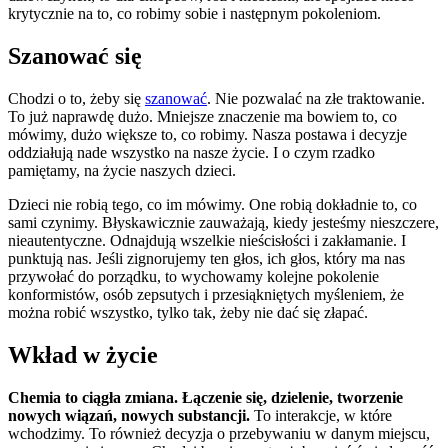
krytycznie na to, co robimy sobie i następnym pokoleniom.
Szanować się
Chodzi o to, żeby się
szanować
. Nie pozwalać na złe traktowanie.
To już naprawdę dużo. Mniejsze znaczenie ma bowiem to, co
mówimy, dużo większe to, co robimy. Nasza postawa i decyzje
oddziałują nade wszystko na nasze życie. I o czym rzadko
pamiętamy, na życie naszych dzieci.
Dzieci nie robią tego, co im mówimy. One robią dokładnie to, co
sami czynimy. Błyskawicznie zauważają, kiedy jesteśmy nieszczere,
nieautentyczne. Odnajdują wszelkie nieścisłości i zakłamanie. I
punktują nas. Jeśli zignorujemy ten głos, ich głos, który ma nas
przywołać do porządku, to wychowamy kolejne pokolenie
konformistów, osób zepsutych i przesiąkniętych myśleniem, że
można robić wszystko, tylko tak, żeby nie dać się złapać.
Wkład w życie
Chemia to ciągła zmiana. Łączenie się, dzielenie, tworzenie
nowych wiązań, nowych substancji.
To interakcje, w które
wchodzimy. To również decyzja o przebywaniu w danym miejscu,