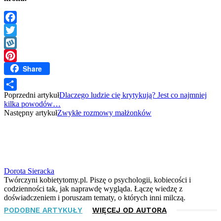
Facebook
Twitter
Wykop
Share
Pinterest
Poprzedni artykuł
Dlaczego ludzie cię krytykują? Jest co najmniej
Share
kilka powodów…
Następny artykuł
Zwykłe rozmowy małżonków
Dorota Sieracka
Twórczyni kobietytomy.pl. Piszę o psychologii, kobiecości i
codzienności tak, jak naprawdę wygląda. Łączę wiedzę z
doświadczeniem i poruszam tematy, o których inni milczą.
PODOBNE ARTYKUŁY
WIĘCEJ OD AUTORA