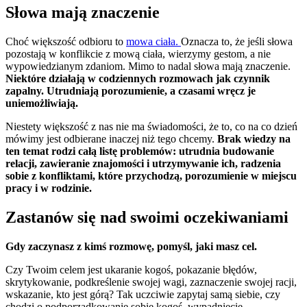
Słowa mają znaczenie
Choć większość odbioru to
mowa ciała.
Oznacza to, że jeśli słowa
pozostają w konflikcie z mową ciała, wierzymy gestom, a nie
wypowiedzianym zdaniom. Mimo to nadal słowa mają znaczenie.
Niektóre działają w codziennych rozmowach jak czynnik
zapalny. Utrudniają porozumienie, a czasami wręcz je
uniemożliwiają.
Niestety większość z nas nie ma świadomości, że to, co na co dzień
mówimy jest odbierane inaczej niż tego chcemy.
Brak wiedzy na
ten temat rodzi całą listę problemów: utrudnia budowanie
relacji, zawieranie znajomości i utrzymywanie ich, radzenia
sobie z konfliktami, które przychodzą, porozumienie w miejscu
pracy i w rodzinie.
Zastanów się nad swoimi oczekiwaniami
Gdy zaczynasz z kimś rozmowę, pomyśl, jaki masz cel.
Czy Twoim celem jest ukaranie kogoś, pokazanie błędów,
skrytykowanie, podkreślenie swojej wagi, zaznaczenie swojej racji,
wskazanie, kto jest górą? Tak uczciwie zapytaj samą siebie, czy
chodzi o podporządkowanie sobie kogoś, wypadnięcie