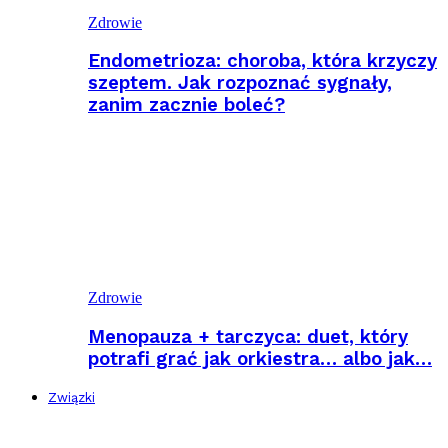
Zdrowie
Endometrioza: choroba, która krzyczy
szeptem. Jak rozpoznać sygnały,
zanim zacznie boleć?
Zdrowie
Menopauza + tarczyca: duet, który
potrafi grać jak orkiestra… albo jak…
Związki