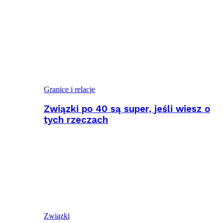
Granice i relacje
Związki po 40 są super, jeśli wiesz o
tych rzeczach
Związki