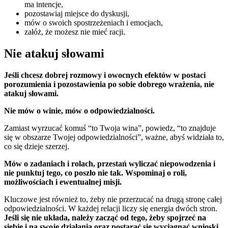
ma intencje,
pozostawiaj miejsce do dyskusji,
mów o swoich spostrzeżeniach i emocjach,
załóż, że możesz nie mieć racji.
Nie atakuj słowami
Jeśli chcesz dobrej rozmowy i owocnych efektów w postaci
porozumienia i pozostawienia po sobie dobrego wrażenia, nie
atakuj słowami.
Nie mów o winie, mów o odpowiedzialności.
Zamiast wyrzucać komuś “to Twoja wina”, powiedz, “to znajduje
się w obszarze Twojej odpowiedzialności”, ważne, abyś widziała to,
co się dzieje szerzej.
Mów o zadaniach i rolach, przestań wyliczać niepowodzenia i
nie punktuj tego, co poszło nie tak. Wspominaj o roli,
możliwościach i ewentualnej misji.
Kluczowe jest również to, żeby nie przerzucać na drugą stronę całej
odpowiedzialności. W każdej relacji liczy się energia dwóch stron.
Jeśli się nie układa, należy zacząć od tego, żeby spojrzeć na
siebie i na swoje działania oraz postarać się wyciągnąć wnioski,