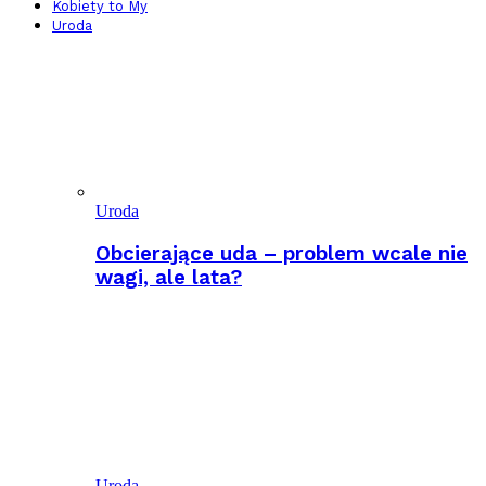
Kobiety to My
Uroda
Uroda
Obcierające uda – problem wcale nie
wagi, ale lata?
Uroda