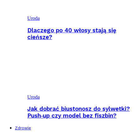
Uroda
Dlaczego po 40 włosy stają się
cieńsze?
Uroda
Jak dobrać biustonosz do sylwetki?
Push‑up czy model bez fiszbin?
Zdrowie