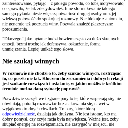
zainteresowanie, pytając – z jakiego powodu, co tobą motywowało,
co sprawiło, że tak zdecydowałeś. Inne sformułowanie takiego
samego pytania niesie większą otwartość drugiej osoby oraz jej
większą gotowość do spokojnej rozmowy. Nie blokuje z automatu,
nie generuje też poczucia winy. Pozwala znaleźć płaszczyznę
porozumienia.
“Dlaczego” jako pytanie budzi bowiem często za dużo skrajnych
emocji, brzmi trochę jak defensywa, oskarżenie, forma
umniejszania. Lepiej unikać tego słowa.
Nie szukaj winnych
W rozmowie nie chodzi o to, żeby szukać winnych, roztrząsać
to, co poszło nie tak. Kluczem do zrozumienia i dobrych relacji
jest szukanie rozwiązań i ustalanie, w jakim możliwie krótkim
terminie można daną sytuację poprawić.
Prawdziwie szczęśliwe i zgrane pary to te, które wspierają się, nie
obwiniają, potrafią rozmawiać bez atakowania się, nawet w
wyjątkowo trudnych chwilach. To pary, które biorą
odpowiedzialność
, działają jak drużyna. Nie jest istotne, kto ma
dobry pomysł, czy czyja racja była największa. Ważne jest, żeby
skupiać energię na rozwiązaniach, nie zastygać w miejscu, nie