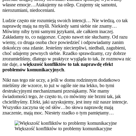
własne emocje…Atakujemy na oślep. Czujemy się samotni,
nierozumiani, niedoceniani.
Ludzie często nie rozumieją swoich intencji… Nie wiedzą, co tak
naprawdę mają na myśli. Niekiedy sami siebie nie znamy…
Mówimy niby tymi samymi językami, ale całkiem inaczej.
Zakładamy to, co najgorsze. Często nawet nie słuchamy. Od razu
wiemy, co druga osoba chce powiedzieć i odpowiadamy zanim
dokończy ona zdanie. Jesteśmy niecierpliwi, niedbali, zagubieni,
choć udajemy pewnych siebie. Rzadko sprawdzamy, czy dobrze
zrozumieliśmy, dlatego w praktyce wygląda to tak, że rozmowa nic
nie daje, a
większość konfliktów to tak naprawdę efekt
problemów komunikacyjnych
.
Nikt nas tego nie uczy, a jeśli w domu rodzinnym dodatkowo
mieliśmy złe wzorce, to już w ogóle nie ma lekko, bo tymi
destrukcyjnymi mechanizmami przesiąkamy. Nie mamy
świadomości tego, że często to, co mówimy nie brzmi tak, jak
chcielibyśmy. Efekt, jaki uzyskujemy, jest inny niż nasze intencje.
Wszystko zaczyna się od słów…bo słowa naprawdę mają
znaczenie, mają moc. Niestety rzadko o tym pamiętamy…
Większość konfliktów to problemy komunikacyjne