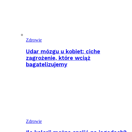
Zdrowie
Udar mózgu u kobiet: ciche
zagrożenie, które wciąż
bagatelizujemy
Zdrowie