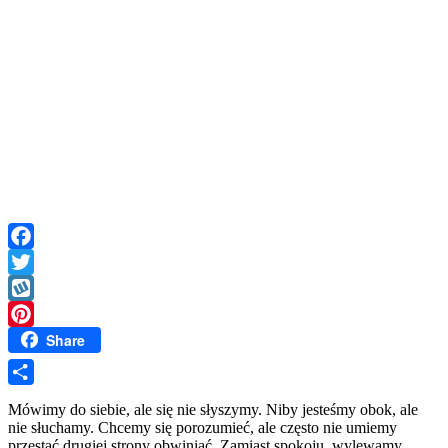
Facebook
Twitter
Wykop
Share
Pinterest
Share
Mówimy do siebie, ale się nie słyszymy. Niby jesteśmy obok, ale
nie słuchamy. Chcemy się porozumieć, ale często nie umiemy
przestać drugiej strony obwiniać. Zamiast spokoju, wylewamy