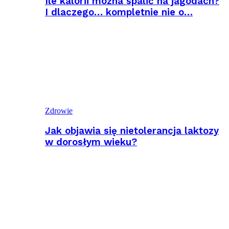
Ile kalorii można spalić na jagodach?
I dlaczego… kompletnie nie o…
Zdrowie
Jak objawia się nietolerancja laktozy
w dorosłym wieku?