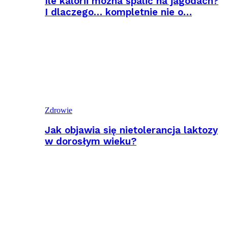
Ile kalorii można spalić na jagodach?
I dlaczego… kompletnie nie o…
Zdrowie
Jak objawia się nietolerancja laktozy
w dorosłym wieku?