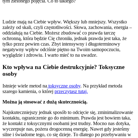
tym zielonego pojęcia. Co to takiego?
Ludzie mają na Ciebie wpływ. Większy lub mniejszy. Wszystko
zależy od skali, czyli częstotliwości. Słowa, zachowania, energia –
oddziałują na Ciebie. Możesz zbudować co prawda tarczę
ochronną, która będzie Cię chroniła, jednak prawda jest taka, że
tylko przez pewien czas. Zbyt intensywny i długoterminowy
negatywny wpływ odciśnie piętno na Twoim samopoczuciu,
wyglądzie i zdrowiu. I warto mieć to na uwadze.
Kto wpływa na Ciebie destrukcyjnie? Toksyczne
osoby
Istnieje wiele metod na
toksyczne osoby
. Na przykład metoda
szarego kamienia, o której
przeczytasz tutaj.
Można ją stosować z dużą skutecznością.
Najskuteczniejszy jednak sposób to odcięcie się, zminimalizowanie
kontaktu, ograniczenie go do minimum. Prawda jest bowiem taka,
że kontakt z toksycznymi osobami jest trudny. Mocno nas dotyka,
wyczerpuje nas, pożera drogocenną energię. Nawet gdy jesteśmy
silne i świadome tego, co się dzieje. To dlatego po przebywaniu w