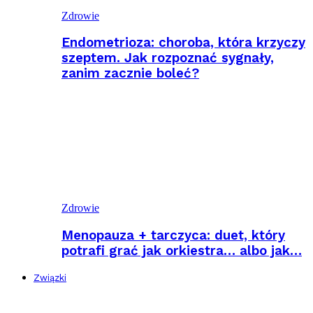
Zdrowie
Endometrioza: choroba, która krzyczy
szeptem. Jak rozpoznać sygnały,
zanim zacznie boleć?
Zdrowie
Menopauza + tarczyca: duet, który
potrafi grać jak orkiestra… albo jak…
Związki