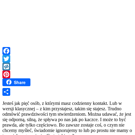
Facebook
Twitter
Wykop
Share
Pinterest
Share
Jesteś jak pięć osób, z którymi masz codzienny kontakt. Lub w
wersji klasycznej – z kim przystajesz, takim się stajesz. Trudno
odmówić prawdziwości tym stwierdzeniom. Można udawać, że jest
się odporną, silną, że spływa po nas jak po kaczce. I może to być
prawda, ale tylko częściowo. Bo zawsze zostaje coś, o czym nie
chcemy myśleć, świadomie ignorujemy to lub po prostu nie mamy o