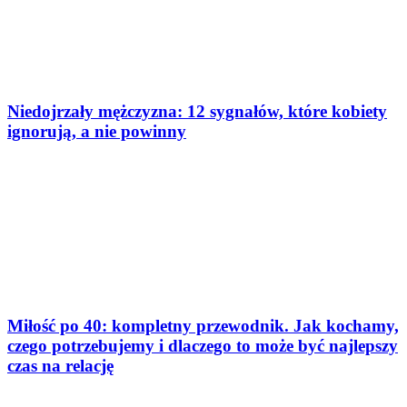
Niedojrzały mężczyzna: 12 sygnałów, które kobiety
ignorują, a nie powinny
Miłość po 40: kompletny przewodnik. Jak kochamy,
czego potrzebujemy i dlaczego to może być najlepszy
czas na relację