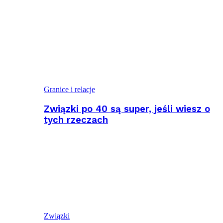
Granice i relacje
Związki po 40 są super, jeśli wiesz o
tych rzeczach
Związki