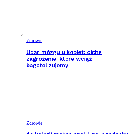
Zdrowie
Udar mózgu u kobiet: ciche
zagrożenie, które wciąż
bagatelizujemy
Zdrowie