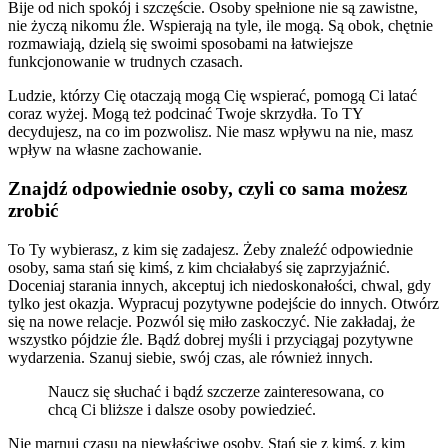
Bije od nich spokój i szczęście. Osoby spełnione nie są zawistne,
nie życzą nikomu źle. Wspierają na tyle, ile mogą. Są obok, chętnie
rozmawiają, dzielą się swoimi sposobami na łatwiejsze
funkcjonowanie w trudnych czasach.
Ludzie, którzy Cię otaczają mogą Cię wspierać, pomogą Ci latać
coraz wyżej. Mogą też podcinać Twoje skrzydła. To TY
decydujesz, na co im pozwolisz. Nie masz wpływu na nie, masz
wpływ na własne zachowanie.
Znajdź odpowiednie osoby, czyli co sama możesz
zrobić
To Ty wybierasz, z kim się zadajesz. Żeby znaleźć odpowiednie
osoby, sama stań się kimś, z kim chciałabyś się zaprzyjaźnić.
Doceniaj starania innych, akceptuj ich niedoskonałości, chwal, gdy
tylko jest okazja. Wypracuj pozytywne podejście do innych. Otwórz
się na nowe relacje. Pozwól się miło zaskoczyć. Nie zakładaj, że
wszystko pójdzie źle. Bądź dobrej myśli i przyciągaj pozytywne
wydarzenia. Szanuj siebie, swój czas, ale również innych.
Naucz się słuchać i bądź szczerze zainteresowana, co
chcą Ci bliższe i dalsze osoby powiedzieć.
Nie marnuj czasu na niewłaściwe osoby. Stań się z kimś, z kim