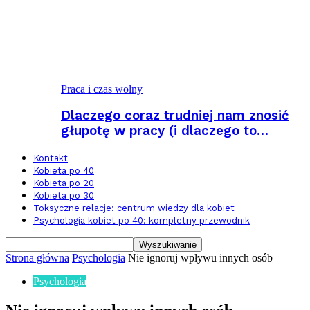
Praca i czas wolny
Dlaczego coraz trudniej nam znosić
głupotę w pracy (i dlaczego to…
Kontakt
Kobieta po 40
Kobieta po 20
Kobieta po 30
Toksyczne relacje: centrum wiedzy dla kobiet
Psychologia kobiet po 40: kompletny przewodnik
Strona główna
Psychologia
Nie ignoruj wpływu innych osób
Psychologia