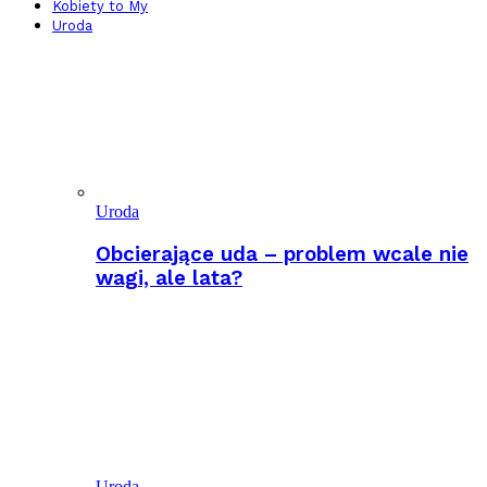
Kobiety to My
Uroda
Uroda
Obcierające uda – problem wcale nie
wagi, ale lata?
Uroda