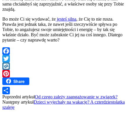
sama chciałabyś się zaprzyjaźnić, a właściwe osoby się przy Tobie
znajdą.
Bo może Ci się wydawać, że
jesteś silna
, że Cię to nie rusza.
Prawda jest jednak taka, że nawet jeśli rzeczywiście spływa po
Tobie, to angażujesz swoje umiejętności i energię – by tak się
właśnie działo. Być może zabraknie Ci jej na coś innego. Dlatego
pytanie – czy naprawdę warto?
Facebook
Twitter
Wykop
Share
Pinterest
Poprzedni artykuł
Od czego zależy zaangażowanie w związek?
Share
Następny artykuł
Dzieci wyjechały na wakacje? A czterdziestolatka
szaleje