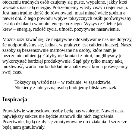
otoczeniu trudnych osób czujemy się puste, wypalone, jakby ktoś
wyssał z nas całą energię. Potrzebujemy wtedy ciszy i regeneracji.
Jest nam trudno dojść do równowagi, musi minąć wiele godzin a
nawet dni. Z tego powodu wpływ toksycznych osób porównywany
jest do działania wampira energetycznego. Wysysa z Ciebie jak
krew – energię, radość życia, ufność, pozytywne nastawienie.
Można oszukiwać się, że negatywne oddziaływanie nas nie dotyczy,
że uodporniłyśmy się, jednak w praktyce jest całkiem inaczej. Nasze
zasoby są bezsensownie marnowane na osoby, które nam je
bezczelnie odbierają. Gdyby nie kontakt z nimi, moglibyśmy je
wykorzystać bardziej produktywnie. Stąd gdy tylko mamy taką
możliwość, warto bardo dokładnie analizować komu poświęcamy
swój czas.
Toksycy są wśród nas – w rodzinie, w sąsiedztwie.
Niekiedy z toksyczną osobą budujemy bliski związek.
Inspiracja
Prawdziwie wartościowe osoby będą nas wspierać. Nawet nasz
największy sukces nie będzie stanowił dla nich zagrożenia.
Przeciwnie, będą czuły się zmotywowane do działania. I szczerze
będą nam gratulowały.