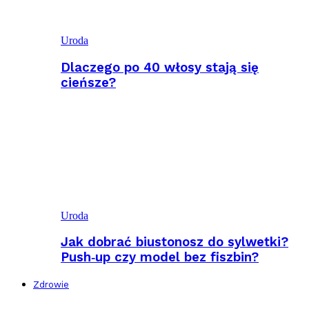
Uroda
Dlaczego po 40 włosy stają się
cieńsze?
Uroda
Jak dobrać biustonosz do sylwetki?
Push‑up czy model bez fiszbin?
Zdrowie