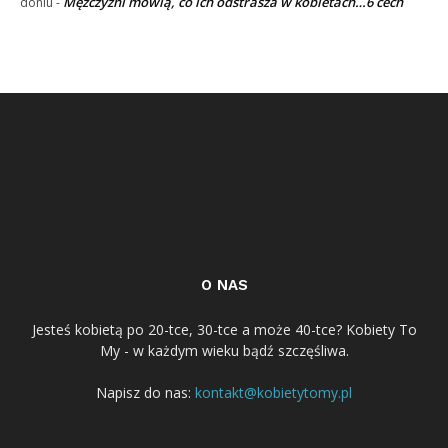
Mężczyźni mówią, co ich odstrasza w kobietach…6 cech
doniu
-
O NAS
Jesteś kobietą po 20-tce, 30-tce a może 40-tce? Kobiety To
My - w każdym wieku bądź szczęśliwa.
Napisz do nas:
kontakt@kobietytomy.pl