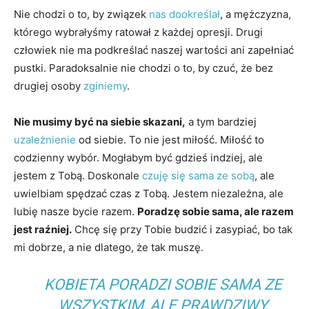
Nie chodzi o to, by związek
nas dookreślał
, a mężczyzna,
którego wybrałyśmy ratował z każdej opresji. Drugi
człowiek nie ma podkreślać naszej wartości ani zapełniać
pustki. Paradoksalnie nie chodzi o to, by czuć, że bez
drugiej osoby
zginiemy
.
Nie musimy być na siebie skazani,
a tym bardziej
uzależnienie
od siebie. To nie jest miłość. Miłość to
codzienny wybór. Mogłabym być gdzieś indziej, ale
jestem z Tobą. Doskonale
czuję się sama ze sobą
, ale
uwielbiam spędzać czas z Tobą. Jestem niezależna, ale
lubię nasze bycie razem.
Poradzę sobie sama, ale razem
jest raźniej.
Chcę się przy Tobie budzić i zasypiać, bo tak
mi dobrze, a nie dlatego, że tak muszę.
KOBIETA PORADZI SOBIE SAMA ZE
WSZYSTKIM, ALE PRAWDZIWY