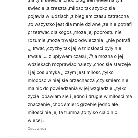
,na tym swiecie ,choc pragnien wiele na tym
swiecie ,a zreszta ,milosc tak szybko sie
pojawia w ludziach ,z biegiem czasu zatracona
,to wszystko jest dla mnie dziwne ,ze nie potrafi
przetrwac dla kogos ,moze jej poprostu nie
rozumie ,moze trwajac odwiecznie ,,,nie potrafi
,,,,trwac ,czyzby tak jej wznioslosci byly nie
trwale …..z uplywem czasu ,😒,a mozna o jej
wdziekach rozprawiac nalezy ,choc sie starzeje
i jej cos umyka ,,,czym jest milosc ,tylko
mlodosc w niej sie przechadza ,czy smierc nie
ma nic do powiedzenia w jej wzgledzie ,,tylko
zycie ,obawiam sie i jedno i drugie w milosci ma
znaczenie ,choc smierc grzebie jedno ale
milosci nie jej ta trumna ,to tylko cialo nic
wiecej .
Odpowiedz