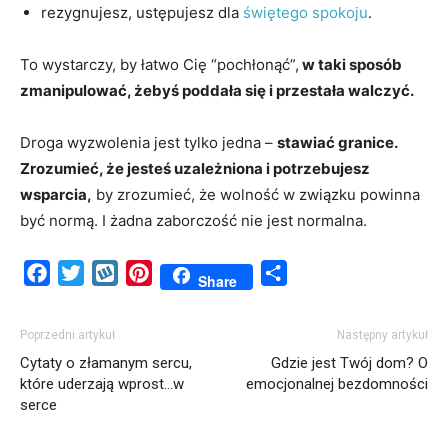
rezygnujesz, ustępujesz dla
świętego spokoju
.
To wystarczy, by łatwo Cię “pochłonąć”,
w taki sposób
zmanipulować, żebyś poddała się i przestała walczyć.
Droga wyzwolenia jest tylko jedna –
stawiać granice.
Zrozumieć, że jesteś uzależniona i potrzebujesz
wsparcia,
by zrozumieć, że wolność w związku powinna
być normą. I żadna zaborczość nie jest normalna.
Facebook
Twitter
Wykop
Pinterest
Share
Share
Poprzedni artykuł
Następny artykuł
Cytaty o złamanym sercu,
Gdzie jest Twój dom? O
które uderzają wprost…w
emocjonalnej bezdomności
serce