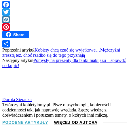
Facebook
Twitter
Wykop
Share
Pinterest
Poprzedni artykuł
Kobiety chcą czuć się wyjątkowe…Mężczyźni
Share
zresztą też, choć rzadko się do tego przyznają
Następny artykuł
Pomysły na prezenty dla fanki makijażu – sprawdź
co kupić!
Dorota Sieracka
Twórczyni kobietytomy.pl. Piszę o psychologii, kobiecości i
codzienności tak, jak naprawdę wygląda. Łączę wiedzę z
doświadczeniem i poruszam tematy, o których inni milczą.
PODOBNE ARTYKUŁY
WIĘCEJ OD AUTORA