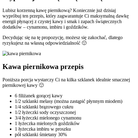
Lubisz korzenną kawę piernikową? Koniecznie już dzisiaj
wypróbuj ten przepis, który zagwarantuje Ci maksymalną dawkę
energii płynącej z czystej kawy i smak i zapach świątecznych
dodatków – cynamonu, imbiru i goździków.
Decydując się na tę propozycję, możesz się zakochać, dlatego
ryzykujesz na własną odpowiedzialność 🙂
Kawa piernikowa przepis
Poniższa porcja wystarczy Ci na kilka szklanek idealnie smacznej
piernikowej kawy 🙂
6 filiżanek gorącej kawy
1/2 szklanki melasy (można zastąpić płynnym miodem)
1/4 szklanki brązowego cukru
1/2 łyżeczki sody oczyszczonej
3/4 łyżeczki mielonego cynamonu
1 łyżeczka mielonych goździków
1 łyżeczka imbiru w proszku
pół szklanki śmietany 30%