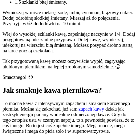
1,5 szklanki bitej śmietany.
Wymieszaj w misce melasę, sodę, imbir, cynamon, brązowy cukier.
Dodaj odrobinę słodkiej śmietany. Mieszaj aż do połączenia.
Przykryj i włóż do lodówki na 10 minut.
Wlej do wysokiej szklanki kawę, zapełniając naczynie w 1/4. Dodaj
przygotowaną mieszaninę przyprawa. Dolej kawę, wymieszaj,
udekoruj na wierzchu bitą śmietaną. Możesz posypać drobno startą
na tarce gorzką czekoladą.
Tak przygotowaną kawę możesz oczywiście wypić, zagryzając
ulubionym piernikiem, najlepiej zrobionym samodzielnie. 🙂
Smacznego! 🙂
Jak smakuje kawa piernikowa?
To mocna kawa z intensywnym zapachem i smakiem korzennego
piernika. Można się zakochać, już sam
zapach kawy
działa jak
zastrzyk energii podany w idealnie odmierzonej dawce. Gdy do
tego zatopisz usta w czarnym napoju, to z pewnością powiesz, że to
coś innego. Bo to jest coś zupełnie innego. Mega mocne, mega
świąteczne i mega do picia solo i w supertowarzystwie.