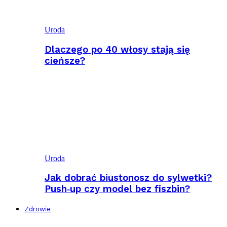
Uroda
Dlaczego po 40 włosy stają się
cieńsze?
Uroda
Jak dobrać biustonosz do sylwetki?
Push‑up czy model bez fiszbin?
Zdrowie