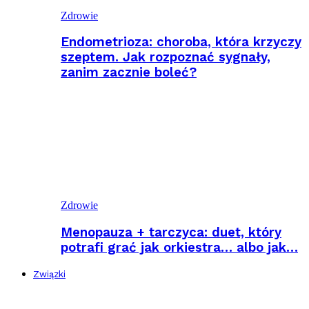
Zdrowie
Endometrioza: choroba, która krzyczy
szeptem. Jak rozpoznać sygnały,
zanim zacznie boleć?
Zdrowie
Menopauza + tarczyca: duet, który
potrafi grać jak orkiestra… albo jak…
Związki