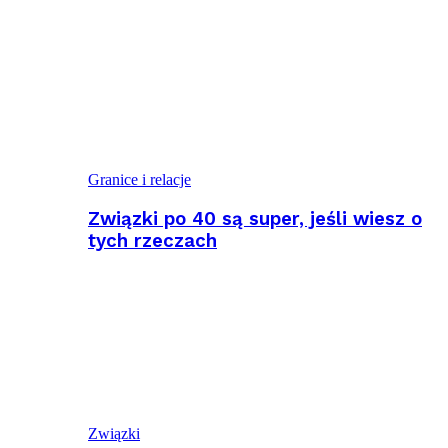
Granice i relacje
Związki po 40 są super, jeśli wiesz o
tych rzeczach
Związki