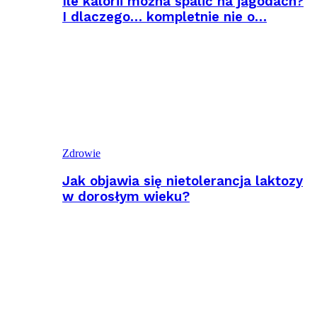
Ile kalorii można spalić na jagodach?
I dlaczego… kompletnie nie o…
Zdrowie
Jak objawia się nietolerancja laktozy
w dorosłym wieku?