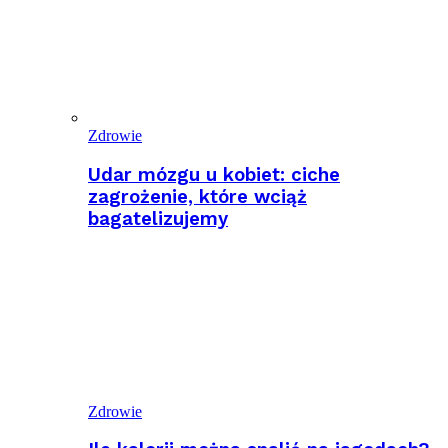
Zdrowie
Udar mózgu u kobiet: ciche
zagrożenie, które wciąż
bagatelizujemy
Zdrowie