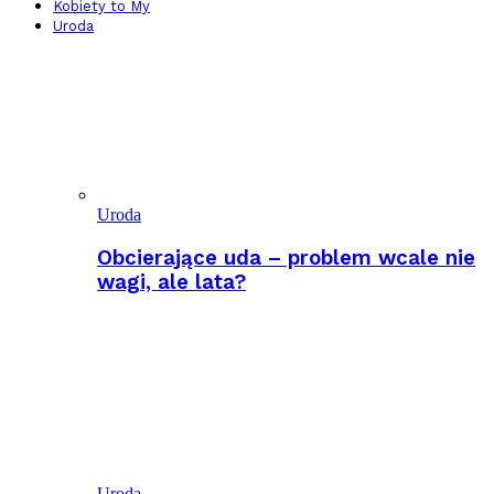
Kobiety to My
Uroda
Uroda
Obcierające uda – problem wcale nie
wagi, ale lata?
Uroda