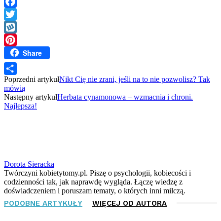
Facebook
Twitter
Wykop
Share
Pinterest
Poprzedni artykuł
Nikt Cię nie zrani, jeśli na to nie pozwolisz? Tak
Share
mówią
Następny artykuł
Herbata cynamonowa – wzmacnia i chroni.
Najlepsza!
Dorota Sieracka
Twórczyni kobietytomy.pl. Piszę o psychologii, kobiecości i
codzienności tak, jak naprawdę wygląda. Łączę wiedzę z
doświadczeniem i poruszam tematy, o których inni milczą.
PODOBNE ARTYKUŁY
WIĘCEJ OD AUTORA