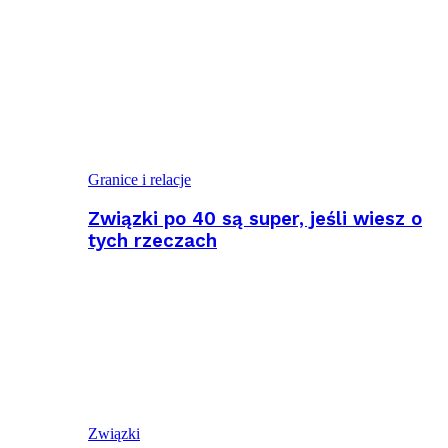
Granice i relacje
Związki po 40 są super, jeśli wiesz o
tych rzeczach
Związki