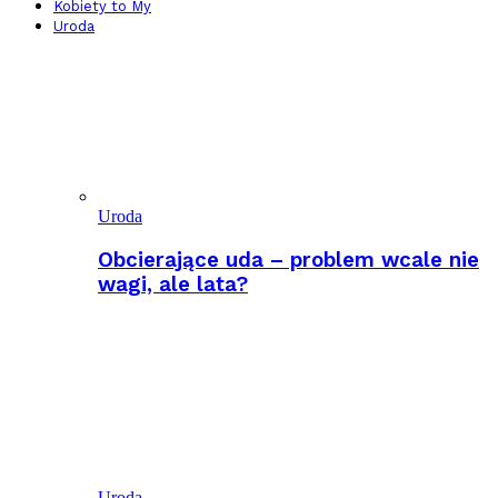
Kobiety to My
Uroda
Uroda
Obcierające uda – problem wcale nie
wagi, ale lata?
Uroda