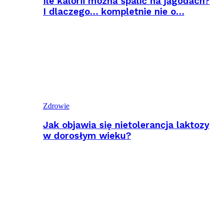
Ile kalorii można spalić na jagodach?
I dlaczego… kompletnie nie o…
Zdrowie
Jak objawia się nietolerancja laktozy
w dorosłym wieku?