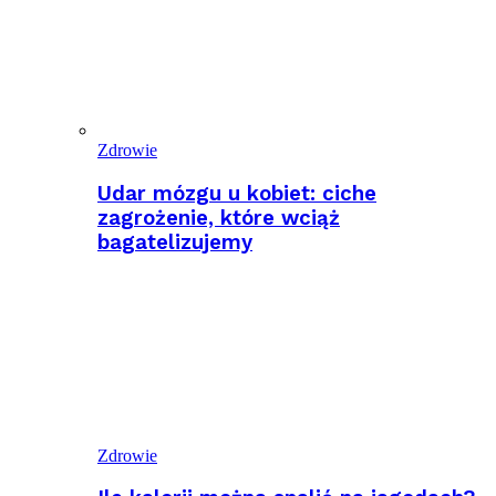
Zdrowie
Udar mózgu u kobiet: ciche
zagrożenie, które wciąż
bagatelizujemy
Zdrowie