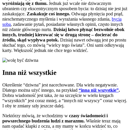
wyróżniają się z tłumu.
Jednak już wcale nie dziwacznym
ubraniem czy ekscentrycznym sposobem bycia: to dzisiaj nie jest już
zaskakujące.
Zaskakuje coś innego.
Odwaga płynięcia pod prąd,
nieschematycznego myślenia i wyrażania własnego zdania,
bycia
sobą
, zadawanie pytań, posiadanie własnych opinii, często innych
niż zdanie głównego nurtu.
Dzisiaj łatwo płynąć bezwolnie obok
innych, trudniej kierować się w drugą stronę – docierać do
źródła, skąd wypływa potok.
Dzisiaj nawet odwagą jest po prostu
słuchać tego, co mówią “wielcy tego świata”. Oni sami odkrywają
karty. Większość jednak nie chce tego widzieć.
Inna niż wszystkie
Określenie “dziwna” jest nacechowane. Dla wielu negatywnie.
Dlatego można użyć innego, na przykład
“inna niż wszystkie”
.
Dobra wiadomość jest taka, że na szczęście w wielu kręgach
“wszystkich” jest coraz mniej, a “innych niż wszyscy” coraz więcej.
I oby te zmiany szły jeszcze dalej.
Niektórzy mówią, że wchodzimy w
czasy świadomości i
powszechnego budzenia ludzi z marazmu.
Właśnie teraz mają
nam opadać klapki z oczu, a my mamy w końcu widzieć to, co