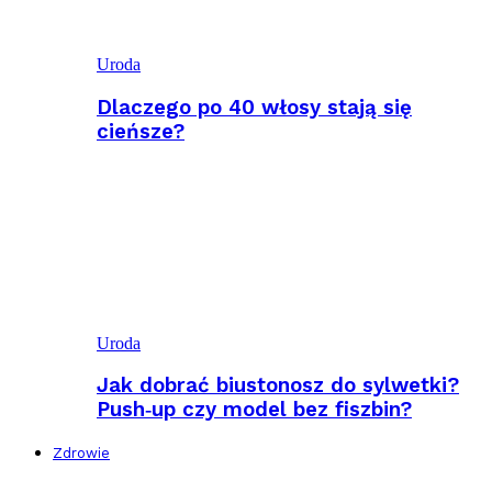
Uroda
Dlaczego po 40 włosy stają się
cieńsze?
Uroda
Jak dobrać biustonosz do sylwetki?
Push‑up czy model bez fiszbin?
Zdrowie