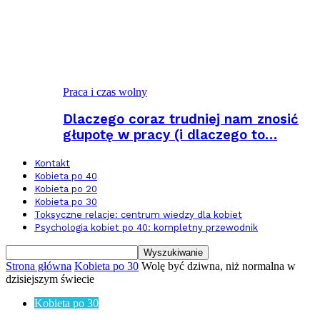
Praca i czas wolny
Dlaczego coraz trudniej nam znosić
głupotę w pracy (i dlaczego to…
Kontakt
Kobieta po 40
Kobieta po 20
Kobieta po 30
Toksyczne relacje: centrum wiedzy dla kobiet
Psychologia kobiet po 40: kompletny przewodnik
Strona główna
Kobieta po 30
Wolę być dziwna, niż normalna w
dzisiejszym świecie
Kobieta po 30