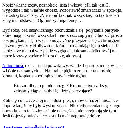
Nosić własne rzęsy, paznokcie, usta i włosy: jeśli tak jest Ci
wygodnie i tak właśnie chcesz. Pozostawić zmarszczki w spokoju,
nie ostrzykiwać się…Nie robić tak, jak wszystkie, bo tak trzeba i
żeby nie odstawać. Ograniczyć ingerencje…
Być sobą, bez ustawicznego odchudzania się, połykania pastylek,
które mają uczynić wszystkich bardzo szczupłymi. Chodzić prosto
bez potykania się o własne nogi…Nie przyjaźnić się z chirurgiem
niczym gwiazdy Hollywood, które upodabniają się do siebie tak
bardzo, że niemal wszystkie wyglądają tak samo. Mieć swój nos,
może krzywy, zadarty lub za duży, ale swój.
Naturalność
dzisiaj to co prawda wyzwanie, bo coraz mniej w nas
właśnie nas samych…. Naturalne piękno znika…stajemy się
klonami, kopiami spod rąk znanych chirurgów.
Kto zrobił nam pranie mózgu? Komu na tym zależy,
żebyśmy ciągle czuły się niewystarczające?
Kobiety coraz częściej mają dość presji, mówienia, że muszą się
poprawiać, żeby były wystarczające. Niekiedy oceniane są z tego
powodu jako te “dziwne”, ale najczęściej nie przejmują się tym.
Jeśli dojrzały, wiedzą, co jest dla nich naprawdę dobre.
Jestem niedzisiejsza?