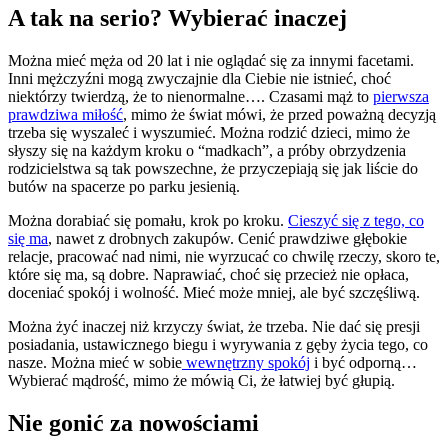
A tak na serio? Wybierać inaczej
Można mieć męża od 20 lat i nie oglądać się za innymi facetami.
Inni mężczyźni mogą zwyczajnie dla Ciebie nie istnieć, choć
niektórzy twierdzą, że to nienormalne…. Czasami mąż to
pierwsza
prawdziwa miłość
, mimo że świat mówi, że przed poważną decyzją
trzeba się wyszaleć i wyszumieć. Można rodzić dzieci, mimo że
słyszy się na każdym kroku o “madkach”, a próby obrzydzenia
rodzicielstwa są tak powszechne, że przyczepiają się jak liście do
butów na spacerze po parku jesienią.
Można dorabiać się pomału, krok po kroku.
Cieszyć się z tego, co
się ma
, nawet z drobnych zakupów. Cenić prawdziwe głębokie
relacje, pracować nad nimi, nie wyrzucać co chwilę rzeczy, skoro te,
które się ma, są dobre. Naprawiać, choć się przecież nie opłaca,
doceniać spokój i wolność. Mieć może mniej, ale być szczęśliwą.
Można żyć inaczej niż krzyczy świat, że trzeba. Nie dać się presji
posiadania, ustawicznego biegu i wyrywania z gęby życia tego, co
nasze. Można mieć w sobie
wewnętrzny spokój
i być odporną…
Wybierać mądrość, mimo że mówią Ci, że łatwiej być głupią.
Nie gonić za nowościami