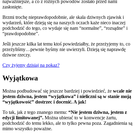
najważniejsze, a co z różnych powodów zostało przed nami
zasłonięte.
Brzmi trochę nieprawdopodobnie, ale skala dziwnych zjawisk i
wydarzeń, które dzieją się na naszych oczach każe nieco inaczej
podchodzić do tego, co wydaje się nam “normalne”, “rozsądne” i
“prawdopodobne”.
Jeśli jeszcze kilka lat temu ktoś powiedziałby, że przeżyjemy to, co
przeżyliśmy…pewnie byśmy nie uwierzyli. Dzieją się naprawdę
dziwne rzeczy.
Czy żyjemy dzisiaj na pokaz?
Wyjątkowa
Można podbudować się jeszcze bardziej i powiedzieć, że
wcale nie
jestem dziwna, jestem “wyjątkowa” i nieliczni są w stanie moją
“wyjątkowość” dostrzec i docenić. A jak!
To tak, jak z tego znanego memu:
“Nie jestem dziwna, jestem z
edycji limitowanej”.
Można ubierać to w konwencje żartu,
podchodzić do temu lekko, ale to tylko pewna poza. Zagadnienia są
mimo wszystko poważne.