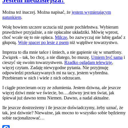
Można też inaczej. Można napisać, że
jestem wymierającym
gatunkiem
.
Wolę bowiem szczere uczucia niż puste pochlebstwa. Wybieram
prawdziwe przyjaźnie, a nie opłacalne układziki. Mówię wprost,
choć wcale się to nie opłaca.
Milczę
, bo zazwyczaj nie lubię gadać z
głupotą.
Wolę spacer po lesie z psem
niż wątpliwe towarzystwo.
Impreza to dla mnie tańce i śmiech, a nie gapienie się w smartfony.
Związek – tak, bo chcę, a nie dlatego, bo muszę.
Umiem być sama
i
cieszyć się swoim towarzystwem.
Rzadko oglądam telewizję
,
więcej czytam. Zadaję niewygodne pytania. Nie przyjmuję
odpowiedzi przekazywanych mi na tacy, jestem wybredna.
Przebieram w nich i wiele z nich odrzucam.
I ciągle przecieram oczy ze zdumienia. Jestem dziwna, ale jeszcze
więcej dziwi mnie we świecie, bo….dziwny jest ten świat, jak
śpiewał już dawno temu Niemen. Dawno, a nadal aktualne.
Ile jeszcze dostrzeżemy i ile jeszcze doświadczymy, żeby uznać, że
tak, jest dziwnie? Nieważne, jak mocno to wszystko sobie będziemy
sobie racjonalizować…