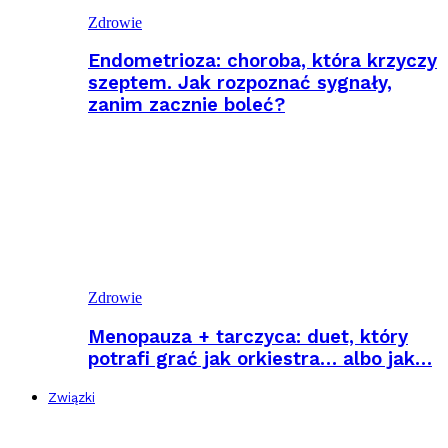
Zdrowie
Endometrioza: choroba, która krzyczy
szeptem. Jak rozpoznać sygnały,
zanim zacznie boleć?
Zdrowie
Menopauza + tarczyca: duet, który
potrafi grać jak orkiestra… albo jak…
Związki