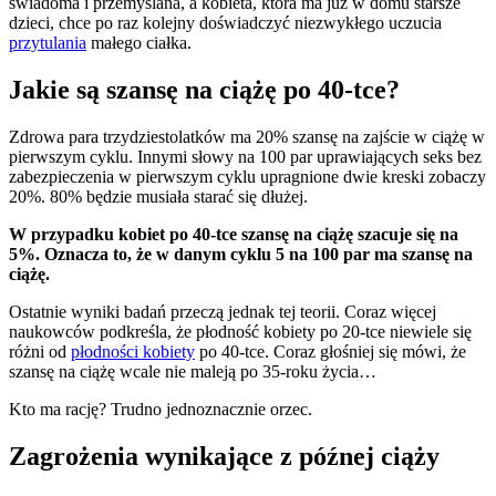
świadoma i przemyślana, a kobieta, która ma już w domu starsze
dzieci, chce po raz kolejny doświadczyć niezwykłego uczucia
przytulania
małego ciałka.
Jakie są szansę na ciążę po 40-tce?
Zdrowa para trzydziestolatków ma 20% szansę na zajście w ciążę w
pierwszym cyklu. Innymi słowy na 100 par uprawiających seks bez
zabezpieczenia w pierwszym cyklu upragnione dwie kreski zobaczy
20%. 80% będzie musiała starać się dłużej.
W przypadku kobiet po 40-tce szansę na ciążę szacuje się na
5%. Oznacza to, że w danym cyklu 5 na 100 par ma szansę na
ciążę.
Ostatnie wyniki badań przeczą jednak tej teorii. Coraz więcej
naukowców podkreśla, że płodność kobiety po 20-tce niewiele się
różni od
płodności kobiety
po 40-tce. Coraz głośniej się mówi, że
szansę na ciążę wcale nie maleją po 35-roku życia…
Kto ma rację? Trudno jednoznacznie orzec.
Zagrożenia wynikające z późnej ciąży