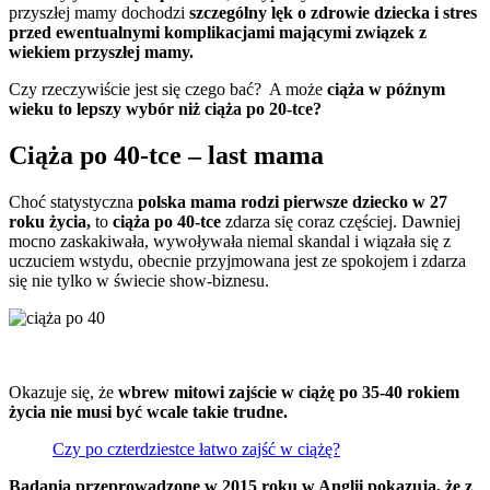
przyszłej mamy dochodzi
szczególny lęk o zdrowie dziecka i stres
przed ewentualnymi komplikacjami mającymi związek z
wiekiem przyszłej mamy.
Czy rzeczywiście jest się czego bać? A może
ciąża w późnym
wieku to lepszy wybór niż ciąża po 20-tce?
Ciąża po 40-tce – last mama
Choć statystyczna
polska mama rodzi pierwsze dziecko w 27
roku życia,
to
ciąża po 40-tce
zdarza się coraz częściej. Dawniej
mocno zaskakiwała, wywoływała niemal skandal i wiązała się z
uczuciem wstydu, obecnie przyjmowana jest ze spokojem i zdarza
się nie tylko w świecie show-biznesu.
Okazuje się, że
wbrew mitowi zajście w ciążę po 35-40 rokiem
życia nie musi być wcale takie trudne.
Czy po czterdziestce łatwo zajść w ciążę?
Badania przeprowadzone w 2015 roku w Anglii pokazują, że z