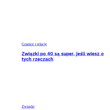
Granice i relacje
Związki po 40 są super, jeśli wiesz o
tych rzeczach
Związki