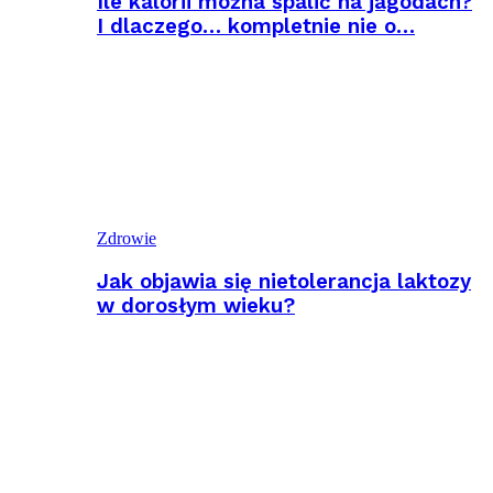
Ile kalorii można spalić na jagodach?
I dlaczego… kompletnie nie o…
Zdrowie
Jak objawia się nietolerancja laktozy
w dorosłym wieku?