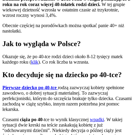
roku na rok coraz więcej 40-tolatek rodzi dzieci.
W tej grupie
wiekowej dzietność wzrosła w ostatnim czasie aż trzykrotnie,
wzrost roczny wynosi 3,4%.
Obecnie częściej na porodówkach można spotkać panie 40+ niż
nastolatki.
Jak to wygląda w Polsce?
Okazuje się, że po 40-tce rodzi dzieci około 8-12 tysięcy matek
każdego roku (
klik
). Co rok liczba ta wzrasta.
Kto decyduje się na dziecko po 40-tce?
Pierwsze dziecko po 40-tce
rodzą zazwyczaj kobiety spełnione
zawodowo, o dobrej sytuacji materialnej. To zazwyczaj
perfekcjonistki, którym do szczęścia brakuje tylko dziecka. Czasami
zachodzą w ciążę szybko, innym razem potrzebna jest pomoc
lekarska.
Czasami
ciąża po 40
-tce to wynik klasycznej
wpadki
. W takiej
sytuacji dwie kreski na teście zaskakują kobietę z już
“odchowanymi dziećmi”. Niekiedy decyzja o późnej ciąży jest