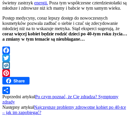
świetny zastrzyk
energii.
Poza tym współczesne czterdziestolatki są
młodsze i zdrowsze niż ich mamy i babcie w tym samym wieku.
Postęp medycyny, coraz lepszy dostęp do nowoczesnych
kosmetyków pozwala zadbać o siebie i czuć się zdecydowanie
młodziej niż na to wskazuje metryka. Stąd eksperci sugerują, że
coraz więcej kobiet będzie rodzić dzieci po 40-tym roku życia…
a zmiany w tym temacie są nieubłagane…
Facebook
Twitter
Wykop
Share
Pinterest
Poprzedni artykuł
Po czym poznać, że Cię zdradza? Symptomy
Share
zdrady
Następny artykuł
Najczęstsze problemy zdrowotne kobiet po 40-tce
– jak im zapobiegać?