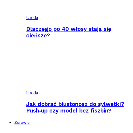
Uroda
Dlaczego po 40 włosy stają się
cieńsze?
Uroda
Jak dobrać biustonosz do sylwetki?
Push‑up czy model bez fiszbin?
Zdrowie