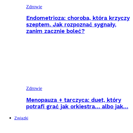
Zdrowie
Endometrioza: choroba, która krzyczy
szeptem. Jak rozpoznać sygnały,
zanim zacznie boleć?
Zdrowie
Menopauza + tarczyca: duet, który
potrafi grać jak orkiestra… albo jak…
Związki