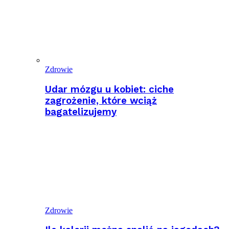
Zdrowie
Udar mózgu u kobiet: ciche
zagrożenie, które wciąż
bagatelizujemy
Zdrowie