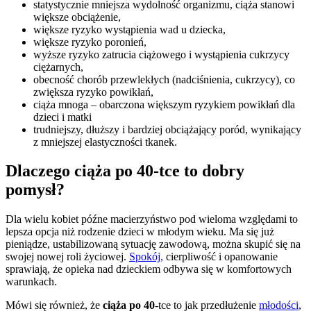
statystycznie mniejsza wydolność organizmu, ciąża stanowi
większe obciążenie,
większe ryzyko wystąpienia wad u dziecka,
większe ryzyko poronień,
wyższe ryzyko zatrucia ciążowego i wystąpienia cukrzycy
ciężarnych,
obecność chorób przewlekłych (nadciśnienia, cukrzycy), co
zwiększa ryzyko powikłań,
ciąża mnoga – obarczona większym ryzykiem powikłań dla
dzieci i matki
trudniejszy, dłuższy i bardziej obciążający poród, wynikający
z mniejszej elastyczności tkanek.
Dlaczego ciąża po 40-tce to dobry
pomysł?
Dla wielu kobiet późne macierzyństwo pod wieloma względami to
lepsza opcja niż rodzenie dzieci w młodym wieku. Ma się już
pieniądze, ustabilizowaną sytuację zawodową, można skupić się na
swojej nowej roli życiowej.
Spokój,
cierpliwość i opanowanie
sprawiają, że opieka nad dzieckiem odbywa się w komfortowych
warunkach.
Mówi się również, że
ciąża po 40
-tce to jak przedłużenie
młodości
,