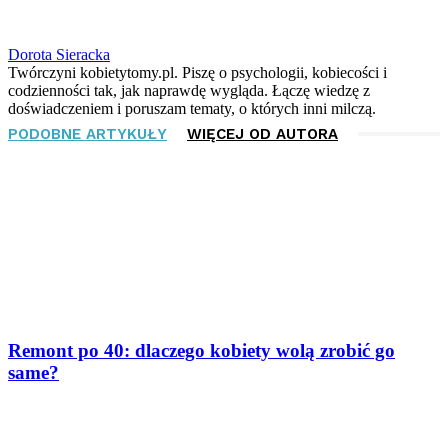
Dorota Sieracka
Twórczyni kobietytomy.pl. Piszę o psychologii, kobiecości i
codzienności tak, jak naprawdę wygląda. Łączę wiedzę z
doświadczeniem i poruszam tematy, o których inni milczą.
PODOBNE ARTYKUŁY
WIĘCEJ OD AUTORA
Remont po 40: dlaczego kobiety wolą zrobić go
same?