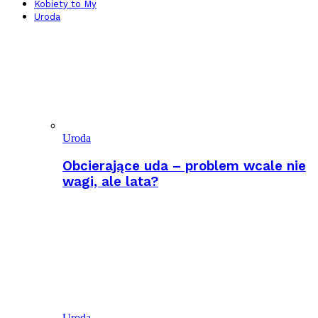
Kobiety to My
Uroda
Uroda
Obcierające uda – problem wcale nie
wagi, ale lata?
Uroda