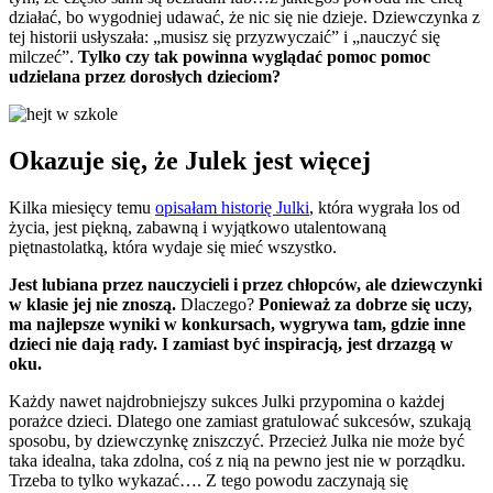
działać, bo wygodniej udawać, że nic się nie dzieje. Dziewczynka z
tej historii usłyszała: „musisz się przyzwyczaić” i „nauczyć się
milczeć”.
Tylko czy tak powinna wyglądać pomoc pomoc
udzielana przez dorosłych dzieciom?
Okazuje się, że Julek jest więcej
Kilka miesięcy temu
opisałam historię Julki
, która wygrała los od
życia, jest piękną, zabawną i wyjątkowo utalentowaną
piętnastolatką, która wydaje się mieć wszystko.
Jest lubiana przez nauczycieli i przez chłopców, ale dziewczynki
w klasie jej nie znoszą.
Dlaczego?
Ponieważ za dobrze się uczy,
ma najlepsze wyniki w konkursach, wygrywa tam, gdzie inne
dzieci nie dają rady. I zamiast być inspiracją, jest drzazgą w
oku.
Każdy nawet najdrobniejszy sukces Julki przypomina o każdej
porażce dzieci. Dlatego one zamiast gratulować sukcesów, szukają
sposobu, by dziewczynkę zniszczyć. Przecież Julka nie może być
taka idealna, taka zdolna, coś z nią na pewno jest nie w porządku.
Trzeba to tylko wykazać…. Z tego powodu zaczynają się