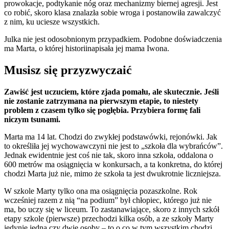
prowokacje, podtykanie nóg oraz mechanizmy biernej agresji. Jest
co robić, skoro klasa znalazła sobie wroga i postanowiła zawalczyć
z nim, ku uciesze wszystkich.
Julka nie jest odosobnionym przypadkiem. Podobne doświadczenia
ma Marta, o której historiinapisała jej mama Iwona.
Musisz się przyzwyczaić
Zawiść jest uczuciem, które zjada pomału, ale skutecznie. Jeśli
nie zostanie zatrzymana na pierwszym etapie, to niestety
problem z czasem tylko się pogłębia. Przybiera formę fali
niczym tsunami.
Marta ma 14 lat. Chodzi do zwykłej podstawówki, rejonówki. Jak
to określiła jej wychowawczyni nie jest to „szkoła dla wybrańców”.
Jednak ewidentnie jest coś nie tak, skoro inna szkoła, oddalona o
600 metrów ma osiągnięcia w konkursach, a ta konkretna, do której
chodzi Marta już nie, mimo że szkoła ta jest dwukrotnie liczniejsza.
W szkole Marty tylko ona ma osiągnięcia pozaszkolne. Rok
wcześniej razem z nią “na podium” był chłopiec, którego już nie
ma, bo uczy się w liceum. To zastanawiające, skoro z innych szkół
etapy szkole (pierwsze) przechodzi kilka osób, a ze szkoły Marty
jedynie jedna czy dwie osoby – to o co w tym wszystkim chodzi.