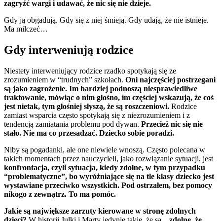
zagryźć wargi i udawać, że nic się nie dzieje.
Gdy ją obgadują. Gdy się z niej śmieją. Gdy udają, że nie istnieje.
Ma milczeć…
Gdy interweniują rodzice
Niestety interweniujący rodzice rzadko spotykają się ze
zrozumieniem w “trudnych” szkołach.
Oni najczęściej postrzegani
są jako zagrożenie. Im bardziej podnoszą niesprawiedliwe
traktowanie, mówiąc o nim głośno, im częściej wskazują, że coś
jest nietak, tym głośniej słyszą, że są roszczeniowi.
Rodzice
zamiast wsparcia często spotykają się z niezrozumieniem i z
tendencją zamiatania problemu pod dywan.
Przecież nic się nie
stało. Nie ma co przesadzać. Dziecko sobie poradzi.
Niby są pogadanki, ale one niewiele wnoszą. Często polecana w
takich momentach przez nauczycieli, jako rozwiązanie sytuacji, jest
konfrontacja, czyli sytuacja, kiedy zdolne, w tym przypadku
“problematyczne”, bo wyróżniające się na tle klasy dziecko jest
wystawiane przeciwko wszystkich. Pod ostrzałem, bez pomocy
nikogo z zewnątrz. To ma pomóc.
Jakie są największe zarzuty kierowane w stronę zdolnych
dzieci?
W historii Julki i Marty jedynie takie, że są…
zdolne, że