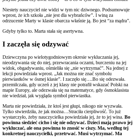
Niestety nauczyciel nie widzi w tym nic dziwnego. Podsumowuje
wprost, że ich szkoła „nie jest dla wybrańców”. I winą za
odrzucenie Marty w klasie obarcza właśnie ją. Bo jest “za mądra”.
Gdyby tylko to. Marta stała się asertywna.
I zaczęła się odzywać
Dziewczyna po wielotygodniowym okresie wykluczania jej,
nieodzywania się do niej, przewracania oczami, burczeniu na jej
widok, obgadywaniu, ośmieliła się „nie wytrzymać”. Na jednej z
lekcji powiedziała wprost. „Jak można nie znać symbolu
pierwiastków w ósmej klasie”. I zaczęło się….Bo się odezwała.
przemilczała, gdy uczeń z jej klasy nie potrafił wskazać Polski na
mapie Europy, ale odezwała się na matematyce, gdy ósmoklasista
nie wiedział, jak wygląda symbol pierwiastka.
Marta nie powiedziała, że ktoś jest głupi, nikogo nie wyzwała.
Tylko stwierdziła, że jak można…Straciła cierpliwość. To już
wystarczyło, żeby nauczycielka powiedziała jej, że to jej wina.
Bo
powinna siedzieć cicho i się nie odzywać. Dzieci mają prawo jej
wykluczać, ale ona powinna to znosić w ciszy. Ma, według tej
konkretnej nauczycielki, przetrwać. Musi wytrzymać. Ma