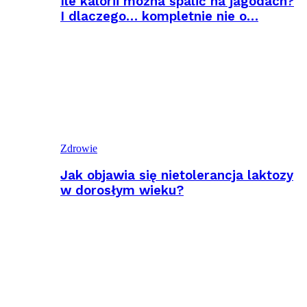
Ile kalorii można spalić na jagodach?
I dlaczego… kompletnie nie o…
Zdrowie
Jak objawia się nietolerancja laktozy
w dorosłym wieku?