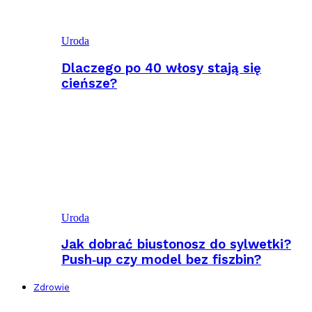
Uroda
Dlaczego po 40 włosy stają się
cieńsze?
Uroda
Jak dobrać biustonosz do sylwetki?
Push‑up czy model bez fiszbin?
Zdrowie