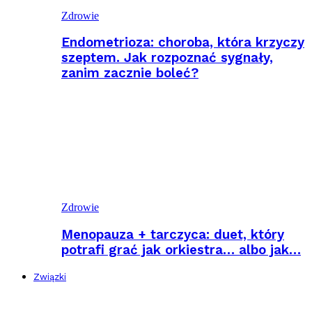
Zdrowie
Endometrioza: choroba, która krzyczy
szeptem. Jak rozpoznać sygnały,
zanim zacznie boleć?
Zdrowie
Menopauza + tarczyca: duet, który
potrafi grać jak orkiestra… albo jak…
Związki