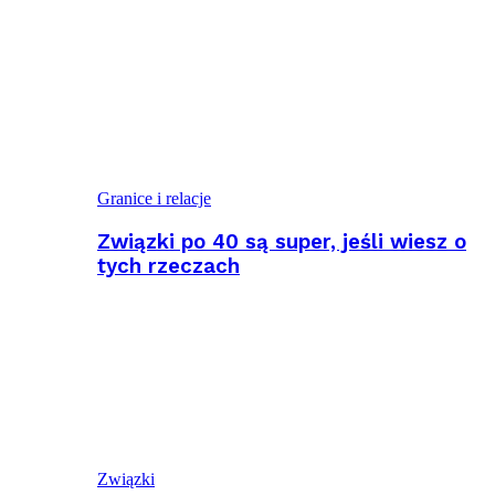
Granice i relacje
Związki po 40 są super, jeśli wiesz o
tych rzeczach
Związki