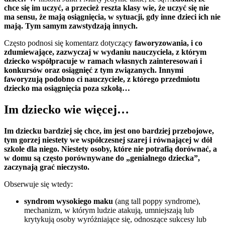
chce się im uczyć, a przecież reszta klasy wie, że uczyć się nie
ma sensu, że mają osiągnięcia, w sytuacji, gdy inne dzieci ich nie
mają. Tym samym zawstydzają innych.
Często podnosi się komentarz dotyczący
faworyzowania, i co
zdumiewające, zazwyczaj w wydaniu nauczyciela, z którym
dziecko współpracuje w ramach własnych zainteresowań i
konkursów oraz osiągnięć z tym związanych. Innymi
faworyzują podobno ci nauczyciele, z którego przedmiotu
dziecko ma osiągnięcia poza szkołą…
Im dziecko wie więcej…
Im dziecku bardziej się chce, im jest ono bardziej przebojowe,
tym gorzej niestety we współczesnej szarej i równającej w dół
szkole dla niego. Niestety osoby, które nie potrafią dorównać, a
w domu są często porównywane do „genialnego dziecka”,
zaczynają grać nieczysto.
Obserwuje się wtedy:
syndrom wysokiego maku
(ang tall poppy syndrome),
mechanizm, w którym ludzie atakują, umniejszają lub
krytykują osoby wyróżniające się, odnoszące sukcesy lub