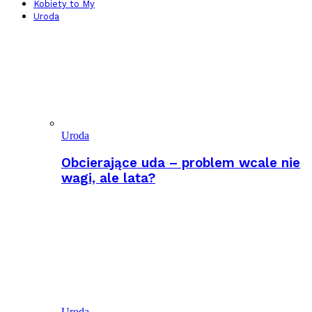
Kobiety to My
Uroda
Uroda
Obcierające uda – problem wcale nie
wagi, ale lata?
Uroda