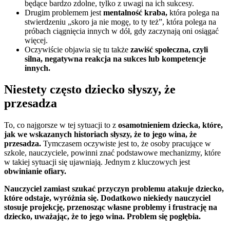
będące bardzo zdolne, tylko z uwagi na ich sukcesy.
Drugim problemem jest
mentalność kraba,
która polega na
stwierdzeniu „skoro ja nie mogę, to ty też”, która polega na
próbach ciągnięcia innych w dół, gdy zaczynają oni osiągać
więcej.
Oczywiście objawia się tu także
zawiść społeczna, czyli
silna, negatywna reakcja na sukces lub kompetencje
innych.
Niestety często dziecko słyszy, że
przesadza
To, co najgorsze w tej sytuacji to z
osamotnieniem dziecka, które,
jak we wskazanych historiach słyszy, że to jego wina, że
przesadza.
Tymczasem oczywiste jest to, że osoby pracujące w
szkole, nauczyciele, powinni znać podstawowe mechanizmy, które
w takiej sytuacji się ujawniają. Jednym z kluczowych jest
obwinianie ofiary.
Nauczyciel zamiast szukać przyczyn problemu atakuje dziecko,
które odstaje, wyróżnia się. Dodatkowo niekiedy nauczyciel
stosuje projekcję, przenosząc własne problemy i frustrację na
dziecko, uważając, że to jego wina. Problem się pogłębia.