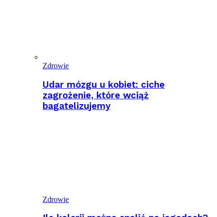
Zdrowie
Udar mózgu u kobiet: ciche
zagrożenie, które wciąż
bagatelizujemy
Zdrowie