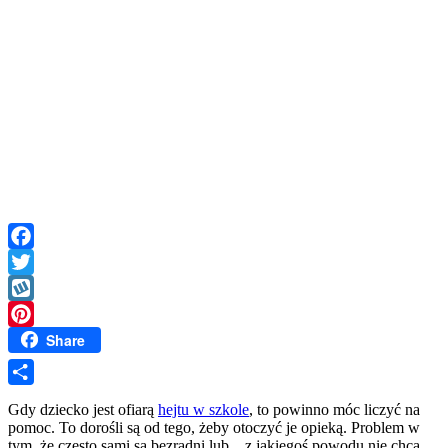
Facebook
Twitter
Wykop
Share
Pinterest
Share
Gdy dziecko jest ofiarą
hejtu w szkole
, to powinno móc liczyć na
pomoc. To dorośli są od tego, żeby otoczyć je opieką. Problem w
tym, że często sami są bezradni lub…z jakiegoś powodu nie chcą