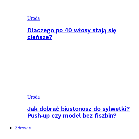
Uroda
Dlaczego po 40 włosy stają się
cieńsze?
Uroda
Jak dobrać biustonosz do sylwetki?
Push‑up czy model bez fiszbin?
Zdrowie