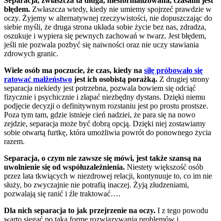
Separacja, zwłaszcza ta długa, niesformalizowana, czasami jest
błędem.
Zwłaszcza wtedy, kiedy nie umiemy spojrzeć prawdzie w
oczy. Żyjemy w alternatywnej rzeczywistości, nie dopuszczając do
siebie myśli, że druga strona układa sobie życie bez nas, zdradza,
oszukuje i wypiera się pewnych zachowań w twarz. Jest błędem,
jeśli nie pozwala pozbyć się naiwności oraz nie uczy stawiania
zdrowych granic.
Wiele osób ma poczucie, że czas, kiedy na
siłę próbowało się
ratować małżeństwo
jest ich osobistą porażką.
Z drugiej strony
separacja niekiedy jest potrzebna, pozwala bowiem się odciąć
fizycznie i psychicznie i złapać niezbędny dystans. Dzięki niemu
podjęcie decyzji o definitywnym rozstaniu jest po prostu prostsze.
Poza tym tam, gdzie istnieje cień nadziei, że para się na nowo
zejdzie, separacja może być dobrą opcją. Dzięki niej zostawiamy
sobie otwartą furtkę, która umożliwia powrót do ponownego życia
razem.
Separacja, o czym nie zawsze się mówi, jest także szansą na
uwolnienie się od współuzależnienia.
Niestety większość osób
przez lata tkwiących w niezdrowej relacji, kontynuuje to, co im nie
służy, bo zwyczajnie nie potrafią inaczej. Żyją złudzeniami,
pozwalają się ranić i źle traktować….
Dla nich separacja to jak przejrzenie na oczy.
I z tego powodu
warto sięgać po taką formę rozwiązywania problemów i