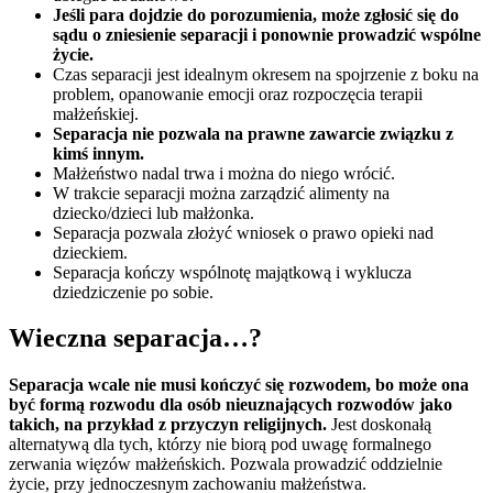
Jeśli para dojdzie do porozumienia, może zgłosić się do
sądu o zniesienie separacji i ponownie prowadzić wspólne
życie.
Czas separacji jest idealnym okresem na spojrzenie z boku na
problem, opanowanie emocji oraz rozpoczęcia terapii
małżeńskiej.
Separacja nie pozwala na prawne zawarcie związku z
kimś innym.
Małżeństwo nadal trwa i można do niego wrócić.
W trakcie separacji można zarządzić alimenty na
dziecko/dzieci lub małżonka.
Separacja pozwala złożyć wniosek o prawo opieki nad
dzieckiem.
Separacja kończy wspólnotę majątkową i wyklucza
dziedziczenie po sobie.
Wieczna separacja…?
Separacja wcale nie musi kończyć się rozwodem, bo może ona
być formą rozwodu dla osób nieuznających rozwodów jako
takich, na przykład z przyczyn religijnych.
Jest doskonałą
alternatywą dla tych, którzy nie biorą pod uwagę formalnego
zerwania więzów małżeńskich. Pozwala prowadzić oddzielnie
życie, przy jednoczesnym zachowaniu małżeństwa.