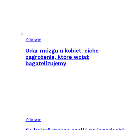
Zdrowie
Udar mózgu u kobiet: ciche
zagrożenie, które wciąż
bagatelizujemy
Zdrowie