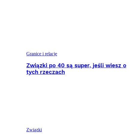
Granice i relacje
Związki po 40 są super, jeśli wiesz o
tych rzeczach
Związki