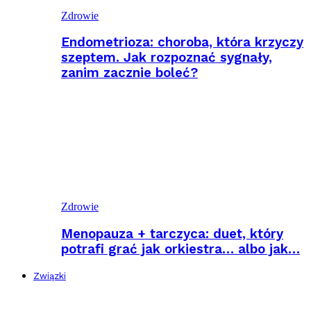
Zdrowie
Endometrioza: choroba, która krzyczy
szeptem. Jak rozpoznać sygnały,
zanim zacznie boleć?
Zdrowie
Menopauza + tarczyca: duet, który
potrafi grać jak orkiestra… albo jak…
Związki