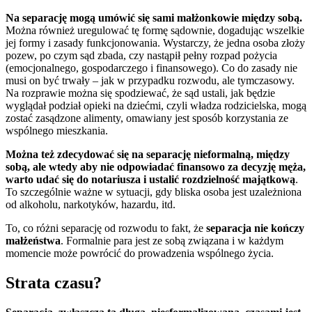
Na separację mogą umówić się sami małżonkowie między sobą.
Można również uregulować tę formę sądownie, dogadując wszelkie
jej formy i zasady funkcjonowania. Wystarczy, że jedna osoba złoży
pozew, po czym sąd zbada, czy nastąpił pełny rozpad pożycia
(emocjonalnego, gospodarczego i finansowego). Co do zasady nie
musi on być trwały – jak w przypadku rozwodu, ale tymczasowy.
Na rozprawie można się spodziewać, że sąd ustali, jak będzie
wyglądał podział opieki na dziećmi, czyli władza rodzicielska, mogą
zostać zasądzone alimenty, omawiany jest sposób korzystania ze
wspólnego mieszkania.
Można też zdecydować się na separację nieformalną, między
sobą, ale wtedy aby nie odpowiadać finansowo za decyzję męża,
warto udać się do notariusza i ustalić rozdzielność majątkową
.
To szczególnie ważne w sytuacji, gdy bliska osoba jest uzależniona
od alkoholu, narkotyków, hazardu, itd.
To, co różni separację od rozwodu to fakt, że
separacja nie kończy
małżeństwa
. Formalnie para jest ze sobą związana i w każdym
momencie może powrócić do prowadzenia wspólnego życia.
Strata czasu?