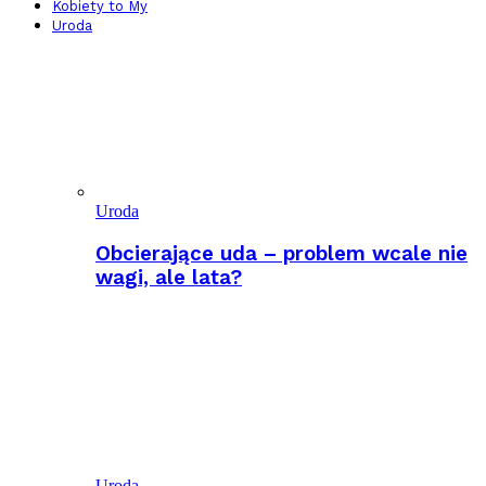
Kobiety to My
Uroda
Uroda
Obcierające uda – problem wcale nie
wagi, ale lata?
Uroda