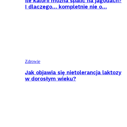
Ile kalorii można spalić na jagodach?
I dlaczego… kompletnie nie o…
Zdrowie
Jak objawia się nietolerancja laktozy
w dorosłym wieku?