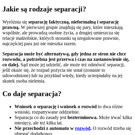
Jakie są rodzaje separacji?
Wyróżnia się
separację faktyczną, nieformalną i separację
prawną.
W pierwszej grupie znajdują się pary, które mieszkają
wspólnie, ale prowadzą osobne życia, a drugiej umieszcza się
relacje małżeńskie, których stosunki są uregulowane prawnie,
najczęściej para już nie mieszka razem.
Separacja może być alternatywą, gdy jedna ze stron nie chce
rozwodu, a potrzebna jest przerwa i czas na zastanowienie się,
co dalej.
Sąd może jej udzielić, ale może też odmówić separacji,
jeśli okaże się, że rozpad pożycia nie ustał (zostanie to
udowodnione) lub na przykład wtedy, kiedy ucierpiałaby na jej
skutek osoba nieletnia.
Co daje separacja?
Wniosek o separację i wniosek o rozwód
to dwa różne
wnioski, rozpatrywane oddzielnie.
Separacja co do zasady jest
bezterminowa.
Może trwać kilka
miesięcy, ale też kilka lat.
Nie przechodzi z automatu w
rozwód
.
O rozwód trzeba się
ubiegać dodatkowo.