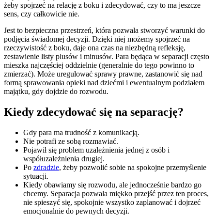
żeby spojrzeć na relację z boku i zdecydować, czy to ma jeszcze
sens, czy całkowicie nie.
Jest to bezpieczna przestrzeń, która pozwala stworzyć warunki do
podjęcia świadomej decyzji. Dzięki niej możemy spojrzeć na
rzeczywistość z boku, daje ona czas na niezbędną refleksję,
zestawienie listy plusów i minusów. Para będąca w separacji często
mieszka najczęściej oddzielnie (generalnie do tego powinno to
zmierzać). Może uregulować sprawy prawne, zastanowić się nad
formą sprawowania opieki nad dziećmi i ewentualnym podziałem
majątku, gdy dojdzie do rozwodu.
Kiedy zdecydować się na separację?
Gdy para ma trudność z komunikacją.
Nie potrafi ze sobą rozmawiać.
Pojawił się problem uzależnienia jednej z osób i
współuzależnienia drugiej.
Po
zdradzie
, żeby pozwolić sobie na spokojne przemyślenie
sytuacji.
Kiedy obawiamy się rozwodu, ale jednocześnie bardzo go
chcemy. Separacja pozwala miękko przejść przez ten proces,
nie spieszyć się, spokojnie wszystko zaplanować i dojrzeć
emocjonalnie do pewnych decyzji.