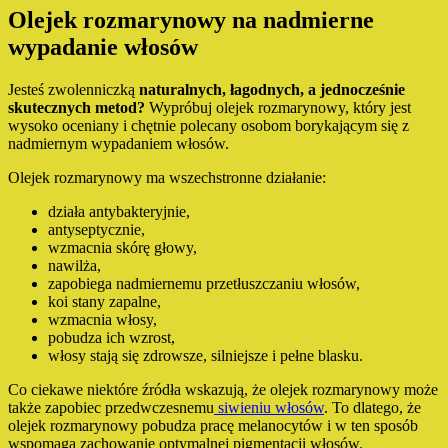
Olejek rozmarynowy na nadmierne
wypadanie włosów
Jesteś zwolenniczką
naturalnych, łagodnych, a jednocześnie
skutecznych metod?
Wypróbuj olejek rozmarynowy, który jest
wysoko oceniany i chętnie polecany osobom borykającym się z
nadmiernym wypadaniem włosów.
Olejek rozmarynowy ma wszechstronne działanie:
działa antybakteryjnie,
antyseptycznie,
wzmacnia skórę głowy,
nawilża,
zapobiega nadmiernemu przetłuszczaniu włosów,
koi stany zapalne,
wzmacnia włosy,
pobudza ich wzrost,
włosy stają się zdrowsze, silniejsze i pełne blasku.
Co ciekawe niektóre źródła wskazują, że olejek rozmarynowy może
także zapobiec przedwczesnemu
siwieniu włosów
. To dlatego, że
olejek rozmarynowy pobudza pracę melanocytów i w ten sposób
wspomaga zachowanie optymalnej pigmentacji włosów.