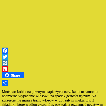
Facebook
Twitter
Wykop
Share
Pinterest
Share
Mnóstwo kobiet na pewnym etapie życia narzeka na to samo: na
nadmierne wypadanie włosów i na spadek gęstości fryzury. Na
szczęście nie musisz tracić włosów w dojrzałym wieku. Oto 3
składniki, które według ekspertów, pozwalają przełamać negatywny