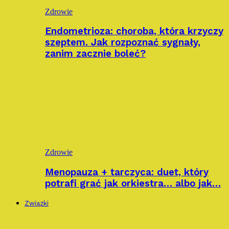
Zdrowie
Endometrioza: choroba, która krzyczy
szeptem. Jak rozpoznać sygnały,
zanim zacznie boleć?
Zdrowie
Menopauza + tarczyca: duet, który
potrafi grać jak orkiestra… albo jak…
Związki