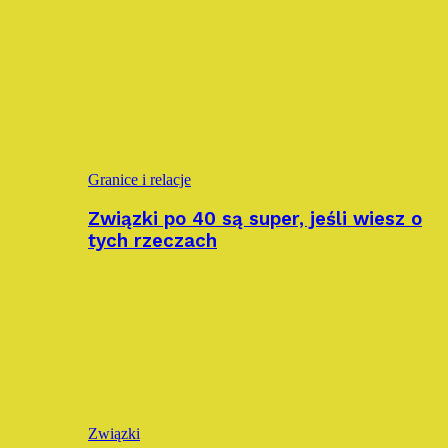
Granice i relacje
Związki po 40 są super, jeśli wiesz o
tych rzeczach
Związki