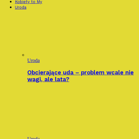
Kobiety to My
Uroda
Uroda
Obcierające uda – problem wcale nie
wagi, ale lata?
Uroda