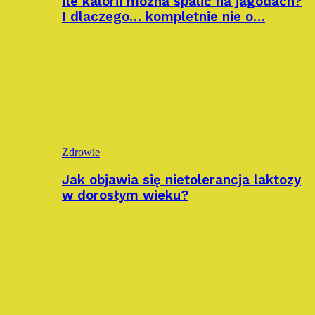
Ile kalorii można spalić na jagodach?
I dlaczego… kompletnie nie o…
Zdrowie
Jak objawia się nietolerancja laktozy
w dorosłym wieku?