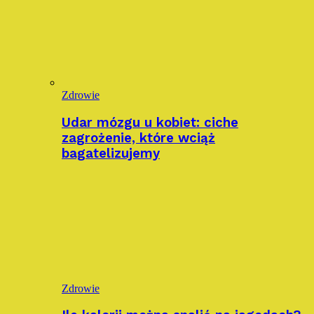
Zdrowie
Udar mózgu u kobiet: ciche
zagrożenie, które wciąż
bagatelizujemy
Zdrowie