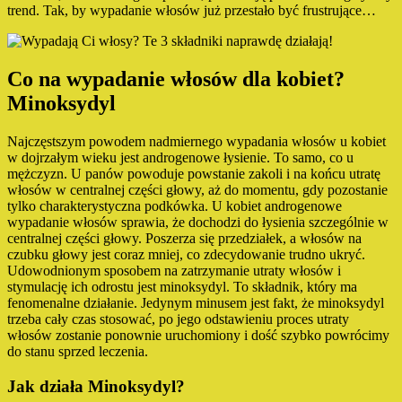
trend. Tak, by wypadanie włosów już przestało być frustrujące…
Co na wypadanie włosów dla kobiet?
Minoksydyl
Najczęstszym powodem nadmiernego wypadania włosów u kobiet
w dojrzałym wieku jest androgenowe łysienie. To samo, co u
mężczyzn. U panów powoduje powstanie zakoli i na końcu utratę
włosów w centralnej części głowy, aż do momentu, gdy pozostanie
tylko charakterystyczna podkówka. U kobiet androgenowe
wypadanie włosów sprawia, że dochodzi do łysienia szczególnie w
centralnej części głowy. Poszerza się przedziałek, a włosów na
czubku głowy jest coraz mniej, co zdecydowanie trudno ukryć.
Udowodnionym sposobem na zatrzymanie utraty włosów i
stymulację ich odrostu jest minoksydyl. To składnik, który ma
fenomenalne działanie. Jedynym minusem jest fakt, że minoksydyl
trzeba cały czas stosować, po jego odstawieniu proces utraty
włosów zostanie ponownie uruchomiony i dość szybko powrócimy
do stanu sprzed leczenia.
Jak działa Minoksydyl?