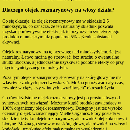
Dlaczego olejek rozmarynowy na włosy działa?
Co się okazuje, że olejek rozmarynowy ma w składzie 2,5
minoksydylu, co oznacza, że ten naturalny składnik pozwala
uzyskać porównywalne efekty jak te przy użyciu syntetycznego
produktu o mniejszym niż popularne 5% stężeniu substancji
aktywnej.
Olejek rozmarynowy ma tę przewagę nad minoksydylem, że jest
naturalny. Łatwo można go stosować, bez strachu o ewentualne
skutki uboczne, a jednocześnie uzyskiwać podobne efekty co przy
użyciu syntetycznego minoksydylu.
Poza tym olejek rozmarynowy stosowany na skórę głowy nie ma
właściwie żadnych przeciwwskazań. Można go używać cały czas,
również w ciąży, czy w innych „wrażliwych” okresach życia.
Co również istotne olejek rozmarynowy jest po prostu tańszy od
syntetycznych rozwiązań. Możemy kupić produkt zawierający w
100% organiczny olejek rozmarynowy. Dostępny jest też wysoko
oceniany olejek wzmacniający Mielle Organics, który posiada w
składzie nie tylko olejek rozmarynowy, ale również olej kokosowy i
biotynę. Można go stosować na skórę głowy, ale również na włosy i
końcówki, uzyskując efekt maksymalnego wygładzenia i