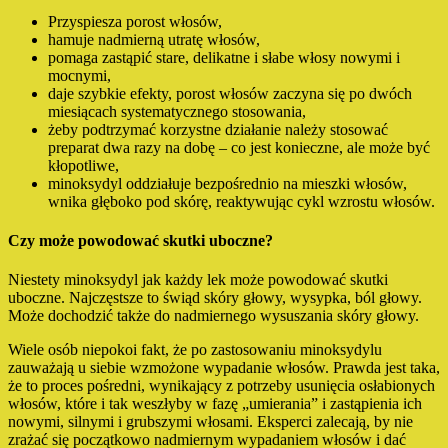
Przyspiesza porost włosów,
hamuje nadmierną utratę włosów,
pomaga zastąpić stare, delikatne i słabe włosy nowymi i
mocnymi,
daje szybkie efekty, porost włosów zaczyna się po dwóch
miesiącach systematycznego stosowania,
żeby podtrzymać korzystne działanie należy stosować
preparat dwa razy na dobę – co jest konieczne, ale może być
kłopotliwe,
minoksydyl oddziałuje bezpośrednio na mieszki włosów,
wnika głęboko pod skórę, reaktywując cykl wzrostu włosów.
Czy może powodować skutki uboczne?
Niestety minoksydyl jak każdy lek może powodować skutki
uboczne. Najczęstsze to świąd skóry głowy, wysypka, ból głowy.
Może dochodzić także do nadmiernego wysuszania skóry głowy.
Wiele osób niepokoi fakt, że po zastosowaniu minoksydylu
zauważają u siebie wzmożone wypadanie włosów. Prawda jest taka,
że to proces pośredni, wynikający z potrzeby usunięcia osłabionych
włosów, które i tak weszłyby w fazę „umierania” i zastąpienia ich
nowymi, silnymi i grubszymi włosami. Eksperci zalecają, by nie
zrażać się początkowo nadmiernym wypadaniem włosów i dać