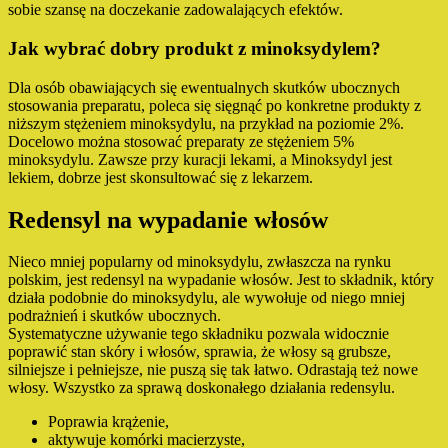
sobie szansę na doczekanie zadowalających efektów.
Jak wybrać dobry produkt z minoksydylem?
Dla osób obawiających się ewentualnych skutków ubocznych
stosowania preparatu, poleca się sięgnąć po konkretne produkty z
niższym stężeniem minoksydylu, na przykład na poziomie 2%.
Docelowo można stosować preparaty ze stężeniem 5%
minoksydylu. Zawsze przy kuracji lekami, a Minoksydyl jest
lekiem, dobrze jest skonsultować się z lekarzem.
Redensyl na wypadanie włosów
Nieco mniej popularny od minoksydylu, zwłaszcza na rynku
polskim, jest redensyl na wypadanie włosów. Jest to składnik, który
działa podobnie do minoksydylu, ale wywołuje od niego mniej
podrażnień i skutków ubocznych.
Systematyczne używanie tego składniku pozwala widocznie
poprawić stan skóry i włosów, sprawia, że włosy są grubsze,
silniejsze i pełniejsze, nie puszą się tak łatwo. Odrastają też nowe
włosy. Wszystko za sprawą doskonałego działania redensylu.
Poprawia krążenie,
aktywuje komórki macierzyste,