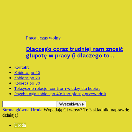
Praca i czas wolny
Dlaczego coraz trudniej nam znosić
głupotę w pracy (i dlaczego to…
Kontakt
Kobieta po 40
Kobieta po 20
Kobieta po 30
Toksyczne relacje: centrum wiedzy dla kobiet
Psychologia kobiet po 40: kompletny przewodnik
Strona główna
Uroda
Wypadają Ci włosy? Te 3 składniki naprawdę
działają!
Uroda