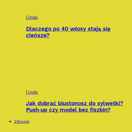
Uroda
Dlaczego po 40 włosy stają się
cieńsze?
Uroda
Jak dobrać biustonosz do sylwetki?
Push‑up czy model bez fiszbin?
Zdrowie