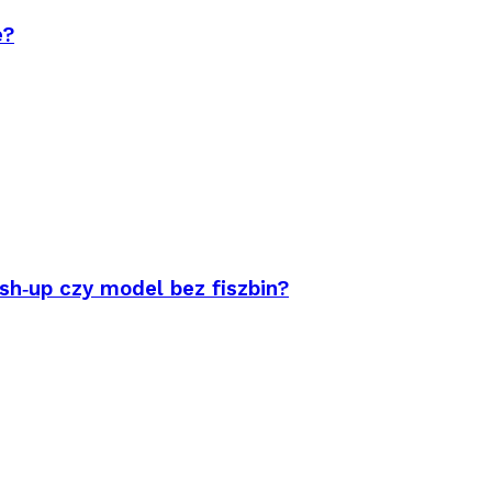
e?
sh‑up czy model bez fiszbin?