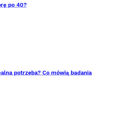
órę po 40?
ealna potrzeba? Co mówią badania