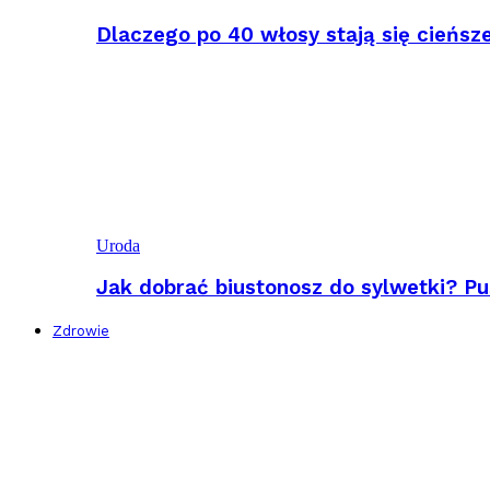
Dlaczego po 40 włosy stają się cieńsz
Uroda
Jak dobrać biustonosz do sylwetki? Pu
Zdrowie