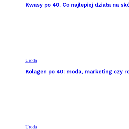
Kwasy po 40. Co najlepiej działa na sk
Uroda
Kolagen po 40: moda, marketing czy r
Uroda