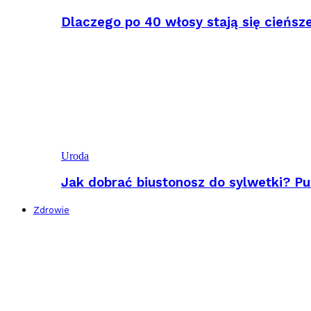
Dlaczego po 40 włosy stają się cieńsz
Uroda
Jak dobrać biustonosz do sylwetki? Pu
Zdrowie