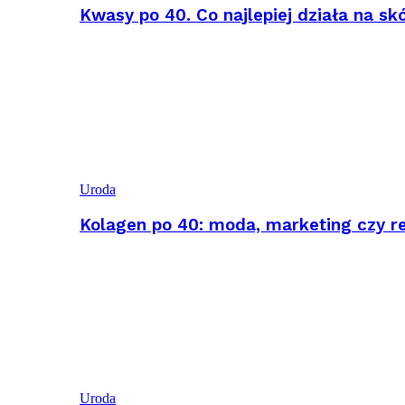
Kwasy po 40. Co najlepiej działa na sk
Uroda
Kolagen po 40: moda, marketing czy r
Uroda