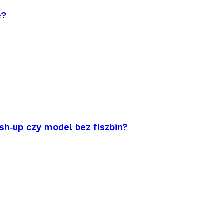
e?
sh‑up czy model bez fiszbin?