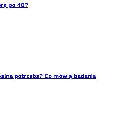
órę po 40?
ealna potrzeba? Co mówią badania