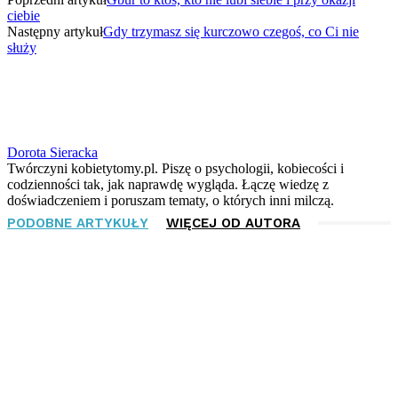
Share
ciebie
Następny artykuł
Gdy trzymasz się kurczowo czegoś, co Ci nie
służy
Dorota Sieracka
Twórczyni kobietytomy.pl. Piszę o psychologii, kobiecości i
codzienności tak, jak naprawdę wygląda. Łączę wiedzę z
doświadczeniem i poruszam tematy, o których inni milczą.
PODOBNE ARTYKUŁY
WIĘCEJ OD AUTORA