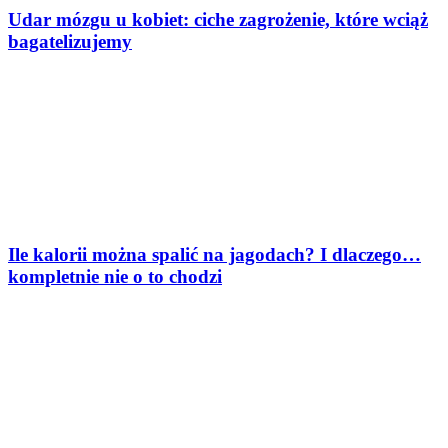
Udar mózgu u kobiet: ciche zagrożenie, które wciąż
bagatelizujemy
Ile kalorii można spalić na jagodach? I dlaczego…
kompletnie nie o to chodzi