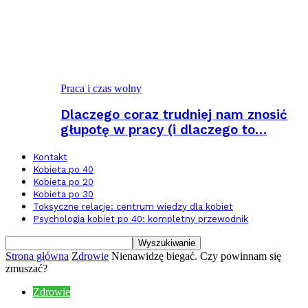
Praca i czas wolny
Dlaczego coraz trudniej nam znosić
głupotę w pracy (i dlaczego to…
Kontakt
Kobieta po 40
Kobieta po 20
Kobieta po 30
Toksyczne relacje: centrum wiedzy dla kobiet
Psychologia kobiet po 40: kompletny przewodnik
Strona główna
Zdrowie
Nienawidzę biegać. Czy powinnam się
zmuszać?
Zdrowie