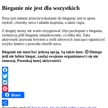
Bieganie nie jest dla wszystkich
Poza tym istnieje przeciwwskazanie do biegania: jest to spora
otyłość, choroby serca i układu krążenia, a także ciąża.
Z drugiej strony nie warto rezygnować zbyt pochopnie z biegania,
zwłaszcza jeśli biegamy umiarkowanie, co kilka dni. Taka
aktywność pozwala bowiem u osób zdrowych znacząco ograniczyć
ryzyko śmierci z powodu chorób serca.
Bieganie nie musi być jedyną opcją. Są także inne. 🙂 Dlatego
jeśli nie lubisz biegać, zaufaj swojemu organizmowi i się nie
zmuszaj. Poszukaj innej aktywności.
Facebook
Twitter
Wykop
Share
Pinterest
Poprzedni artykuł
Gbur to ktoś, kto nie lubi siebie i przy okazji