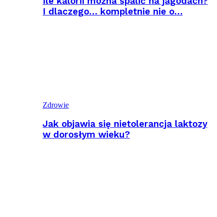
Ile kalorii można spalić na jagodach?
I dlaczego… kompletnie nie o…
Zdrowie
Jak objawia się nietolerancja laktozy
w dorosłym wieku?