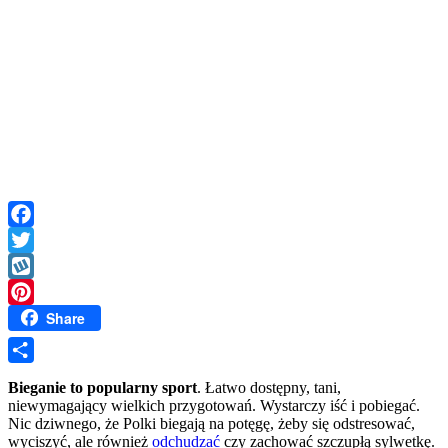
Facebook
Twitter
Wykop
Share
Pinterest
Share
Bieganie to popularny sport
. Łatwo dostępny, tani,
niewymagający wielkich przygotowań. Wystarczy iść i pobiegać.
Nic dziwnego, że Polki biegają na potęgę, żeby się odstresować,
wyciszyć, ale również
odchudzać
czy zachować szczupłą sylwetkę.