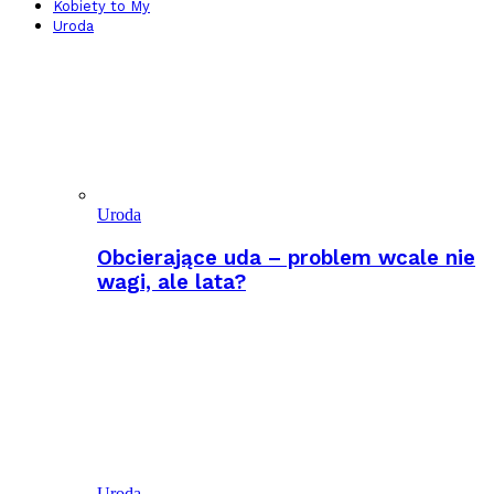
Kobiety to My
Uroda
Uroda
Obcierające uda – problem wcale nie
wagi, ale lata?
Uroda