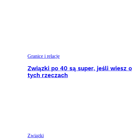
Granice i relacje
Związki po 40 są super, jeśli wiesz o
tych rzeczach
Związki