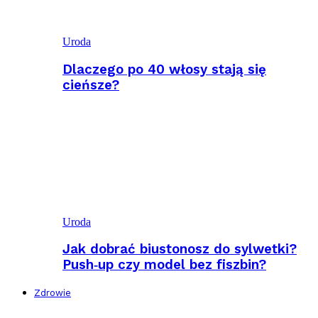
Uroda
Dlaczego po 40 włosy stają się
cieńsze?
Uroda
Jak dobrać biustonosz do sylwetki?
Push‑up czy model bez fiszbin?
Zdrowie