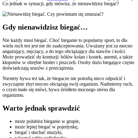
Co jednak w sytuacji, gdy mówisz, że nienawidzisz biegać?
Gdy nienawidzisz biegać…
Nie każdy musi biegać. Choć bieganie to popularny sport, to dla
wielu ruch ten jest nie do zaakceptowania. Uważany jest za mocno
angażujący, męczący, a do tego obciążający dla stawów i kości.
Może prowadzić do kontuzji: bólów kolan i kostek, anemii, a także
kłopotów w obrębie bioder i piszczeli. Osoby dużo biegające często
doświadczają urazów z przeciążenia.
Niestety bywa też tak, że biegacze nie potrafią nieco odpuścić i
zwyczajnie zbyt mocno obciążają swój organizm. Nadmierny ruch,
o czym mało się mówi, bywa źródłem mocnego stresu dla
organizmu.
Warto jednak sprawdzić
może polubisz bieganie w grupie,
może lepiej biegać w pojedynkę,
biegać i słuchać muzyki,
włączyć sobie audiobooka,