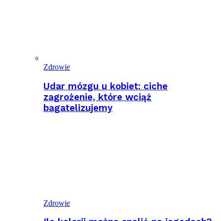
Zdrowie
Udar mózgu u kobiet: ciche
zagrożenie, które wciąż
bagatelizujemy
Zdrowie