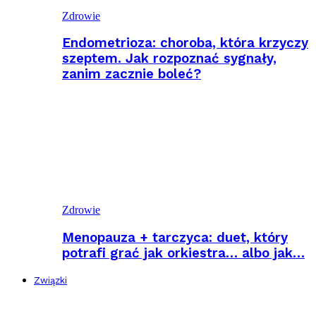
Zdrowie
Endometrioza: choroba, która krzyczy
szeptem. Jak rozpoznać sygnały,
zanim zacznie boleć?
Zdrowie
Menopauza + tarczyca: duet, który
potrafi grać jak orkiestra… albo jak…
Związki