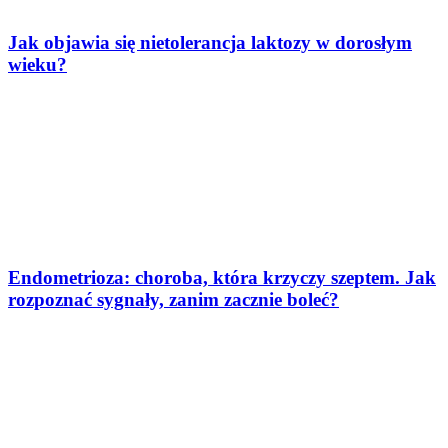
Jak objawia się nietolerancja laktozy w dorosłym
wieku?
Endometrioza: choroba, która krzyczy szeptem. Jak
rozpoznać sygnały, zanim zacznie boleć?