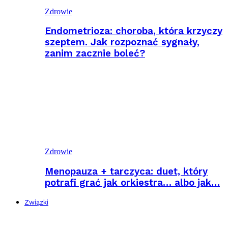
Zdrowie
Endometrioza: choroba, która krzyczy
szeptem. Jak rozpoznać sygnały,
zanim zacznie boleć?
Zdrowie
Menopauza + tarczyca: duet, który
potrafi grać jak orkiestra… albo jak…
Związki