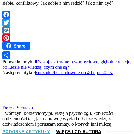
siebie, konfliktowy. Jak sobie z nim radzić? Jak z nim żyć?
Facebook
Twitter
Wykop
Share
Pinterest
Poprzedni artykuł
Dzisiaj tak trudno o wartościowe, głębokie relacje,
Share
bo ludzie nie wiedzą, czym one są?
Następny artykuł
Rocznik 70 – cudownie po 40 i po 50 też
Dorota Sieracka
Twórczyni kobietytomy.pl. Piszę o psychologii, kobiecości i
codzienności tak, jak naprawdę wygląda. Łączę wiedzę z
doświadczeniem i poruszam tematy, o których inni milczą.
PODOBNE ARTYKUŁY
WIĘCEJ OD AUTORA