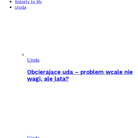
Kobiety to My
Uroda
Uroda
Obcierające uda – problem wcale nie
wagi, ale lata?
Uroda