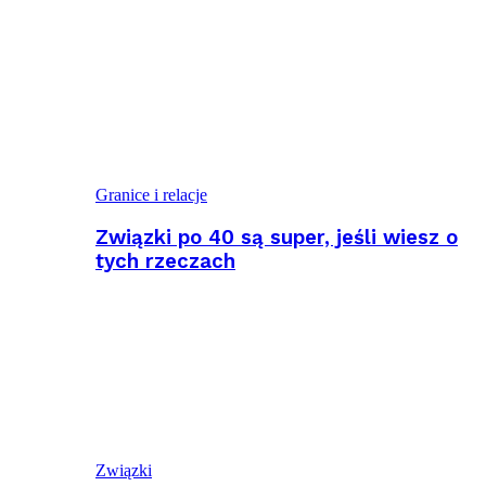
Granice i relacje
Związki po 40 są super, jeśli wiesz o
tych rzeczach
Związki