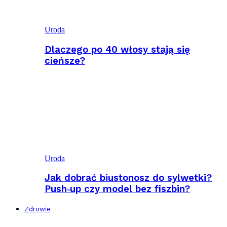
Uroda
Dlaczego po 40 włosy stają się
cieńsze?
Uroda
Jak dobrać biustonosz do sylwetki?
Push‑up czy model bez fiszbin?
Zdrowie