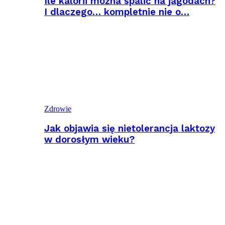
Ile kalorii można spalić na jagodach?
I dlaczego… kompletnie nie o…
Zdrowie
Jak objawia się nietolerancja laktozy
w dorosłym wieku?