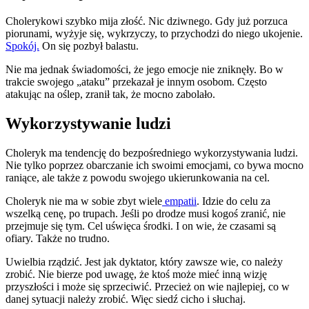
Cholerykowi szybko mija złość. Nic dziwnego. Gdy już porzuca
piorunami, wyżyje się, wykrzyczy, to przychodzi do niego ukojenie.
Spokój.
On się pozbył balastu.
Nie ma jednak świadomości, że jego emocje nie zniknęły. Bo w
trakcie swojego „ataku” przekazał je innym osobom. Często
atakując na oślep, zranił tak, że mocno zabolało.
Wykorzystywanie ludzi
Choleryk ma tendencję do bezpośredniego wykorzystywania ludzi.
Nie tylko poprzez obarczanie ich swoimi emocjami, co bywa mocno
raniące, ale także z powodu swojego ukierunkowania na cel.
Choleryk nie ma w sobie zbyt wiele
empatii
. Idzie do celu za
wszelką cenę, po trupach. Jeśli po drodze musi kogoś zranić, nie
przejmuje się tym. Cel uświęca środki. I on wie, że czasami są
ofiary. Także no trudno.
Uwielbia rządzić. Jest jak dyktator, który zawsze wie, co należy
zrobić. Nie bierze pod uwagę, że ktoś może mieć inną wizję
przyszłości i może się sprzeciwić. Przecież on wie najlepiej, co w
danej sytuacji należy zrobić. Więc siedź cicho i słuchaj.