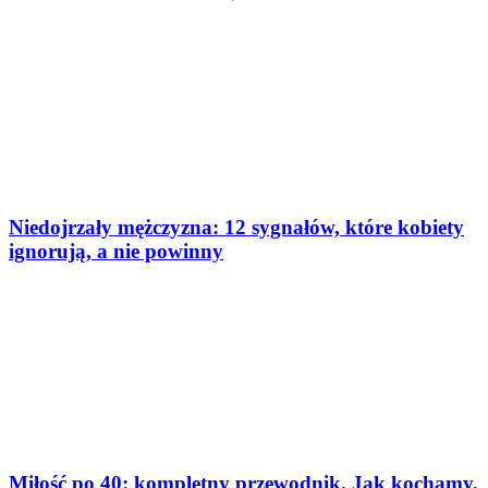
Niedojrzały mężczyzna: 12 sygnałów, które kobiety
ignorują, a nie powinny
Miłość po 40: kompletny przewodnik. Jak kochamy,