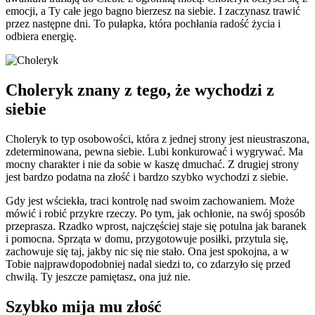
emocji, a Ty całe jego bagno bierzesz na siebie. I zaczynasz trawić
przez następne dni. To pułapka, która pochłania radość życia i
odbiera energię.
Choleryk znany z tego, że wychodzi z
siebie
Choleryk to typ osobowości, która z jednej strony jest nieustraszona,
zdeterminowana, pewna siebie. Lubi konkurować i wygrywać. Ma
mocny charakter i nie da sobie w kaszę dmuchać. Z drugiej strony
jest bardzo podatna na złość i bardzo szybko wychodzi z siebie.
Gdy jest wściekła, traci kontrolę nad swoim zachowaniem. Może
mówić i robić przykre rzeczy. Po tym, jak ochłonie, na swój sposób
przeprasza. Rzadko wprost, najczęściej staje się potulna jak baranek
i pomocna. Sprząta w domu, przygotowuje posiłki, przytula się,
zachowuje się taj, jakby nic się nie stało. Ona jest spokojna, a w
Tobie najprawdopodobniej nadal siedzi to, co zdarzyło się przed
chwilą. Ty jeszcze pamiętasz, ona już nie.
Szybko mija mu złość