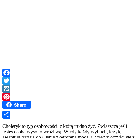
Facebook
Twitter
Wykop
Share
Pinterest
Share
Choleryk to typ osobowości, z którą trudno żyć. Zwłaszcza jeśli
jesteś osobą wysoko wrażliwą. Wtedy każdy wybuch, krzyk,
awantura trafiają do Ciebie z ogromną mocą. Choleryk oczyści się z