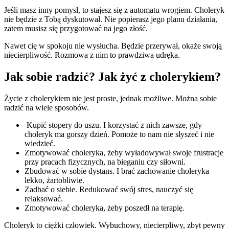
Jeśli masz inny pomysł, to stajesz się z automatu wrogiem. Choleryk
nie będzie z Tobą dyskutował. Nie popierasz jego planu działania,
zatem musisz się przygotować na jego złość.
Nawet cię w spokoju nie wysłucha. Będzie przerywał, okaże swoją
niecierpliwość. Rozmowa z nim to prawdziwa udręka.
Jak sobie radzić? Jak żyć z cholerykiem?
Życie z cholerykiem nie jest proste, jednak możliwe. Można sobie
radzić na wiele sposobów.
Kupić stopery do uszu. I korzystać z nich zawsze, gdy
choleryk ma gorszy dzień. Pomoże to nam nie słyszeć i nie
wiedzieć.
Zmotywować choleryka, żeby wyładowywał swoje frustracje
przy pracach fizycznych, na bieganiu czy siłowni.
Zbudować w sobie dystans. I brać zachowanie choleryka
lekko, żartobliwie.
Zadbać o siebie. Redukować swój stres, nauczyć się
relaksować.
Zmotywować choleryka, żeby poszedł na terapię.
Choleryk to ciężki człowiek. Wybuchowy, niecierpliwy, zbyt pewny