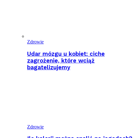
Zdrowie
Udar mózgu u kobiet: ciche
zagrożenie, które wciąż
bagatelizujemy
Zdrowie