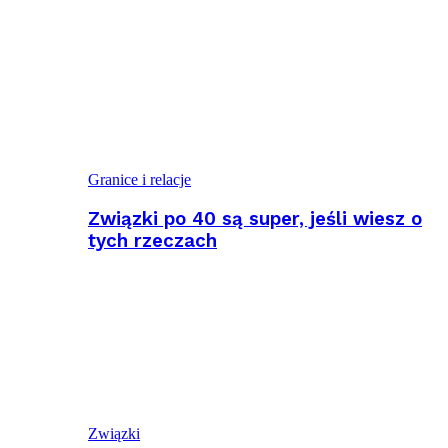
Granice i relacje
Związki po 40 są super, jeśli wiesz o
tych rzeczach
Związki