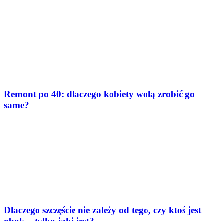
Remont po 40: dlaczego kobiety wolą zrobić go
same?
Dlaczego szczęście nie zależy od tego, czy ktoś jest
obok – tylko jaki jest?