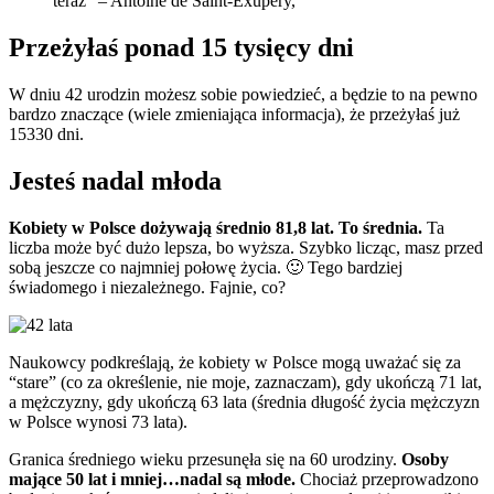
teraz” – Antoine de Saint-Exupery,
Przeżyłaś ponad 15 tysięcy dni
W dniu 42 urodzin możesz sobie powiedzieć, a będzie to na pewno
bardzo znaczące (wiele zmieniająca informacja), że przeżyłaś już
15330 dni.
Jesteś nadal młoda
Kobiety w Polsce dożywają średnio 81,8 lat. To średnia.
Ta
liczba może być dużo lepsza, bo wyższa. Szybko licząc, masz przed
sobą jeszcze co najmniej połowę życia. 🙂 Tego bardziej
świadomego i niezależnego. Fajnie, co?
Naukowcy podkreślają, że kobiety w Polsce mogą uważać się za
“stare” (co za określenie, nie moje, zaznaczam), gdy ukończą 71 lat,
a mężczyzny, gdy ukończą 63 lata (średnia długość życia mężczyzn
w Polsce wynosi 73 lata).
Granica średniego wieku przesunęła się na 60 urodziny.
Osoby
mające 50 lat i mniej…nadal są młode.
Chociaż przeprowadzono