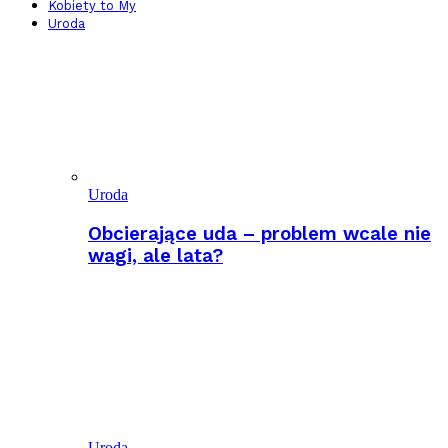
Kobiety to My
Uroda
Uroda
Obcierające uda – problem wcale nie
wagi, ale lata?
Uroda