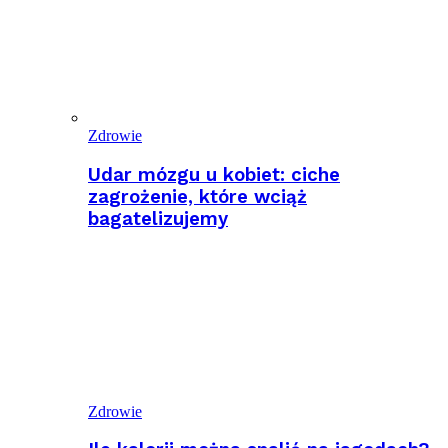
Zdrowie
Udar mózgu u kobiet: ciche
zagrożenie, które wciąż
bagatelizujemy
Zdrowie