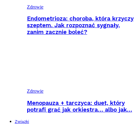
Zdrowie
Endometrioza: choroba, która krzyczy
szeptem. Jak rozpoznać sygnały,
zanim zacznie boleć?
Zdrowie
Menopauza + tarczyca: duet, który
potrafi grać jak orkiestra… albo jak…
Związki