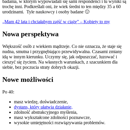
badania, w którym wypowiadali się sami respondenci i tu wyniki są
trochę inni. Podkreślali oni, że wiek średni to ten między 35 a 60
urodzinami. Tyle naukowcy i osoby badane 🙂
„Mam 42 lata i chciałabym zajść w ciążę” – Kobiety to my
Nowa perspektywa
Większość osób z wiekiem mądrzeje. Co nie oznacza, że staje się
nudna, smutna i przygnębiająco przewidywalna. Czasami zmiany
idą w innym kierunku. Uczymy się, jak odpuszczać, luzować i
cieszyć się życiem. Na własnych warunkach, z szacunkiem dla
siebie, bez poczucia straty dobrych okazji.
Nowe możliwości
Po 40:
masz wiedzę, doświadczenie,
dystans, który ułatwia działanie,
zdolność abstrakcyjnego myślenia,
masz wykształcone zdolności poznawcze,
wysokie umiejętności rozwiązywania problemów.