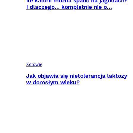
Ile kalorii można spalić na jagodach?
I dlaczego… kompletnie nie o…
Zdrowie
Jak objawia się nietolerancja laktozy
w dorosłym wieku?