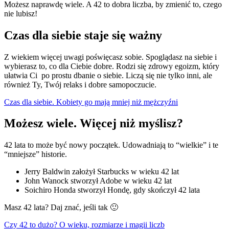
Możesz naprawdę wiele. A 42 to dobra liczba, by zmienić to, czego
nie lubisz!
Czas dla siebie staje się ważny
Z wiekiem więcej uwagi poświęcasz sobie. Spoglądasz na siebie i
wybierasz to, co dla Ciebie dobre. Rodzi się zdrowy egoizm, który
ułatwia Ci po prostu dbanie o siebie. Liczą się nie tylko inni, ale
również Ty, Twój relaks i dobre samopoczucie.
Czas dla siebie. Kobiety go mają mniej niż mężczyźni
Możesz wiele. Więcej niż myślisz?
42 lata to może być nowy początek. Udowadniają to “wielkie” i te
“mniejsze” historie.
Jerry Baldwin założył Starbucks w wieku 42 lat
John Wanock stworzył Adobe w wieku 42 lat
Soichiro Honda stworzył Hondę, gdy skończył 42 lata
Masz 42 lata? Daj znać, jeśli tak 🙂
Czy 42 to dużo? O wieku, rozmiarze i magii liczb