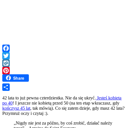
Facebook
Twitter
Wykop
Share
Pinterest
Share
42 lata to już pewna czterdziestka. Nie da się ukryć.
Jesteś kobietą
po 40
! I jeszcze nie kobietą przed 50 (na ten etap wkraczasz, gdy
kończysz 45 lat
, tak mówią). Co się zatem dzieje, gdy masz 42 lata?
Przymruż oczy i czytaj :).
„Nigdy nie jest za późno, by coś zrobić, działać należy