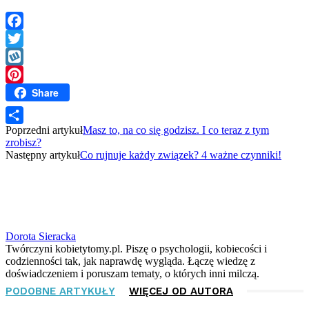
Facebook
Twitter
Wykop
Share
Pinterest
Poprzedni artykuł
Masz to, na co się godzisz. I co teraz z tym
Share
zrobisz?
Następny artykuł
Co rujnuje każdy związek? 4 ważne czynniki!
Dorota Sieracka
Twórczyni kobietytomy.pl. Piszę o psychologii, kobiecości i
codzienności tak, jak naprawdę wygląda. Łączę wiedzę z
doświadczeniem i poruszam tematy, o których inni milczą.
PODOBNE ARTYKUŁY
WIĘCEJ OD AUTORA