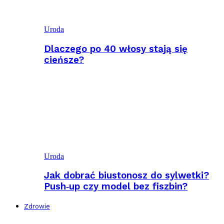
Uroda
Dlaczego po 40 włosy stają się
cieńsze?
Uroda
Jak dobrać biustonosz do sylwetki?
Push‑up czy model bez fiszbin?
Zdrowie