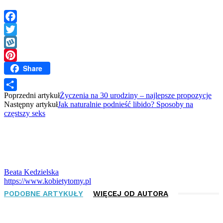
Facebook
Twitter
Wykop
Share
Pinterest
Poprzedni artykuł
Życzenia na 30 urodziny – najlepsze propozycje
Share
Następny artykuł
Jak naturalnie podnieść libido? Sposoby na
częstszy seks
Beata Kedzielska
https://www.kobietytomy.pl
PODOBNE ARTYKUŁY
WIĘCEJ OD AUTORA