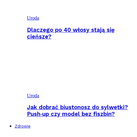
Uroda
Dlaczego po 40 włosy stają się
cieńsze?
Uroda
Jak dobrać biustonosz do sylwetki?
Push‑up czy model bez fiszbin?
Zdrowie