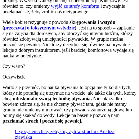
później. Wszystko zależy od chęci i determinacji. Kluczowe jest
również to, czy umiemy
wyjść ze strefy komfortu
i zwyczajnie
przełamać się, żeby zrobić coś nietypowego.
Wiele kobiet rezygnuje z powodu
skrępowania i wstydu
(
przeczytaj o toksycznym wstydzie
).
Jest na to sposób – zapisanie
się na zajęcia dla dorosłych, aby otoczyć się innymi ludźmi, którzy
również zdobywają umiejętności pływackie. W grupie można
poczuć się pewniej. Niektórzy decydują się również na prywatne
lekcje z dobrym instruktorem, jeśli bardziej komfortowa wydaje się
nauka w pojedynkę.
Czy warto?
Oczywiście.
Warto się przemóc, bo nauka pływania to opcja nie tylko dla tych,
którzy nie potrafią się utrzymać na wodzie, ale także dla tych, którzy
chcą
udoskonalić swoją technikę pływania.
Nie tak rzadko
bowiem zdarza się, że nie chcemy pływać tam, gdzie nie mamy
gruntu, nie umiemy nurkować, czy pływać z zanurzoną głową lub
boimy się skakać do wody. Lekcje na basenie pozwolą nam
przełamać strach i poczuć się pewniej.
Czy system chce, żebyśmy żyli w strachu? Analiza
zjawiska