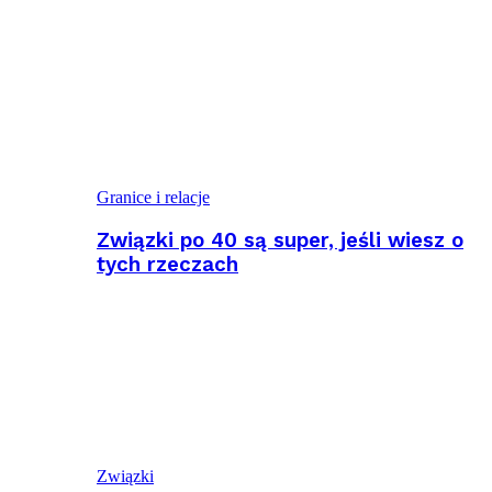
Granice i relacje
Związki po 40 są super, jeśli wiesz o
tych rzeczach
Związki