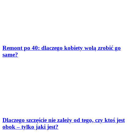
Remont po 40: dlaczego kobiety wolą zrobić go
same?
Dlaczego szczęście nie zależy od tego, czy ktoś jest
obok – tylko jaki jest?