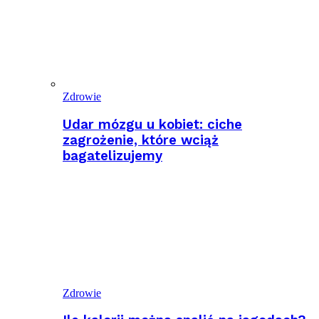
Zdrowie
Udar mózgu u kobiet: ciche
zagrożenie, które wciąż
bagatelizujemy
Zdrowie