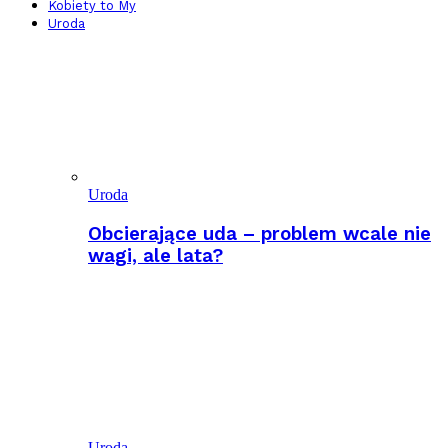
Kobiety to My
Uroda
Uroda
Obcierające uda – problem wcale nie
wagi, ale lata?
Uroda