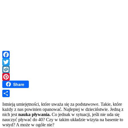
Facebook
Twitter
Wykop
Share
Pinterest
Share
Istnieją umiejętności, które uważa się za podstawowe. Takie, które
każdy z nas powinien opanować. Najlepiej w dzieciństwie. Jedną z
nich jest
nauka pływania.
Co jednak w sytuacji, jeśli nie uda się
nauczyć pływać do 40? Czy w takim układzie wizyta na basenie to
wstyd? A może w ogóle nie?