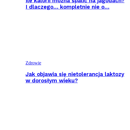
Ile kalorii można spalić na jagodach?
I dlaczego… kompletnie nie o…
Zdrowie
Jak objawia się nietolerancja laktozy
w dorosłym wieku?