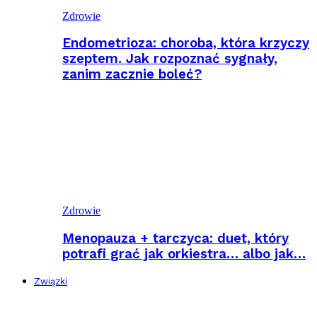
Zdrowie
Endometrioza: choroba, która krzyczy
szeptem. Jak rozpoznać sygnały,
zanim zacznie boleć?
Zdrowie
Menopauza + tarczyca: duet, który
potrafi grać jak orkiestra… albo jak…
Związki